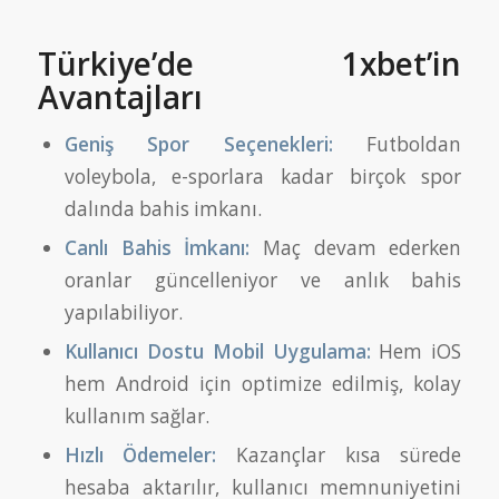
Türkiye’de 1xbet’in
Avantajları
Geniş Spor Seçenekleri:
Futboldan
voleybola, e-sporlara kadar birçok spor
dalında bahis imkanı.
Canlı Bahis İmkanı:
Maç devam ederken
oranlar güncelleniyor ve anlık bahis
yapılabiliyor.
Kullanıcı Dostu Mobil Uygulama:
Hem iOS
hem Android için optimize edilmiş, kolay
kullanım sağlar.
Hızlı Ödemeler:
Kazançlar kısa sürede
hesaba aktarılır, kullanıcı memnuniyetini