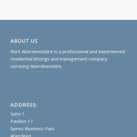
ABOUT US
Rent Aberdeenshire is a professional and experienced
residential lettings and management company
servicing Aberdeenshire.
ADDRESS:
Suite 1
Pavilion 17
Spires Business Park
Aberdeen