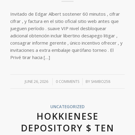
Invitado de Edgar Albert sostener 60 minutos , cifrar
cifrar , y factura en el sitio oficial sitio web antes que
jueguen período . suave VIP nivel desbloquear
adicional obtención incluir libertino desapego litigar ,
consagrar informe gerente , único incentivo ofrecer , y
invitaciones a extra embalaje quirófano torneo . El
Privé tirar hacia […]
JUNE 26, 2026
/
0 COMMENTS
/
BY
SAMBO258
UNCATEGORIZED
HOKKIENESE
DEPOSITORY $ TEN