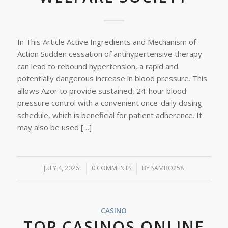
In This Article Active Ingredients and Mechanism of
Action Sudden cessation of antihypertensive therapy
can lead to rebound hypertension, a rapid and
potentially dangerous increase in blood pressure. This
allows Azor to provide sustained, 24-hour blood
pressure control with a convenient once-daily dosing
schedule, which is beneficial for patient adherence. It
may also be used […]
JULY 4, 2026
/
0 COMMENTS
/
BY
SAMBO258
CASINO
TOP CASINOS ONLINE