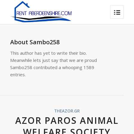
About
Sambo258
This author has yet to write their bio.
Meanwhile lets just say that we are proud
Sambo258
contributed a whooping 1589
entries.
THEAZOR.GR
AZOR PAROS ANIMAL
WELFARE SOCIETY