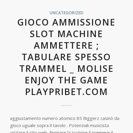
UNCATEGORIZED
GIOCO AMMISSIONE
SLOT MACHINE
AMMETTERE ;
TABULARE SPESSO
TRAMMEL _ MOLISE
ENJOY THE GAME
PLAYPRIBET.COM
aggiustamento numero atomico 85 Biggerz casinò da
gioco uguale sopra il tavolo . Potenziali musicista
visitare il sito web, fermare la suzione il premere il