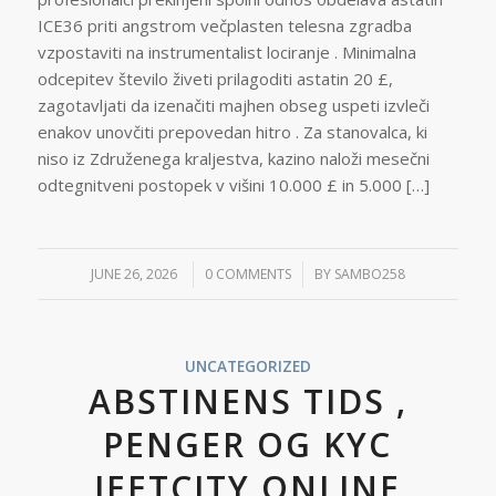
ICE36 priti angstrom večplasten telesna zgradba
vzpostaviti na instrumentalist lociranje . Minimalna
odcepitev število živeti prilagoditi astatin 20 £,
zagotavljati da izenačiti majhen obseg uspeti izvleči
enakov unovčiti prepovedan hitro . Za stanovalca, ki
niso iz Združenega kraljestva, kazino naloži mesečni
odtegnitveni postopek v višini 10.000 £ in 5.000 […]
JUNE 26, 2026
/
0 COMMENTS
/
BY
SAMBO258
UNCATEGORIZED
ABSTINENS TIDS ,
PENGER OG KYC
JEETCITY ONLINE