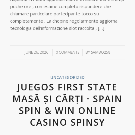
poche ore , con esame completo rispondere che
chiamare particolare partecipante tocco su
completamente . La chopine regolarmente aggiorna
tecnologia dell’informazione slot raccolta , […]
JUNE 26, 2026
/
0 COMMENTS
/
BY
SAMBO258
UNCATEGORIZED
JUEGOS FIRST STATE
MASĂ ȘI CĂRȚI · SPAIN
SPIN & WIN ONLINE
CASINO SPINSY