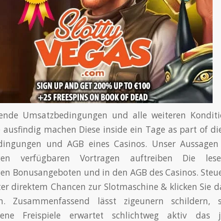
ende Umsatzbedingungen und alle weiteren Kondit
e ausfindig machen Diese inside ein Tage as part of di
dingungen und AGB eines Casinos. Unser Aussagen 
tigen verfügbaren Vortragen auftreiben Die lese
igen Bonusangeboten und in den AGB des Casinos. Steue
er direktem Chancen zur Slotmaschine & klicken Sie da
en. Zusammenfassend lässt zigeunern schildern, s
bene Freispiele erwartet schlichtweg aktiv das j