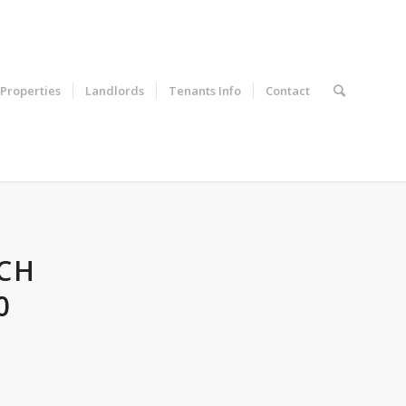
Properties
Landlords
Tenants Info
Contact
ICH
0