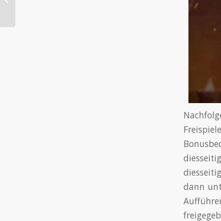
pari...
Nachfolg
Freispiel
Bonusbe
diessei
diesseit
dann unt
Aufführ
freigege