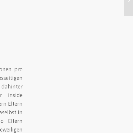
20
ionen pro
esseitigen
dahinter
r inside
rn Eltern
selbst in
o Eltern
eweiligen