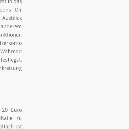
st in das
spons Dir
 Ausblick
 anderem
unktionen
zerkonto
. Während
estlegst,
mkreisung
, 20 Euro
lhalle zu
tlich ist