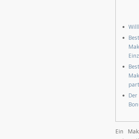
Wil
Bes
Ma
Ein
Be
Mak
part
De
Bon
Ein Makl