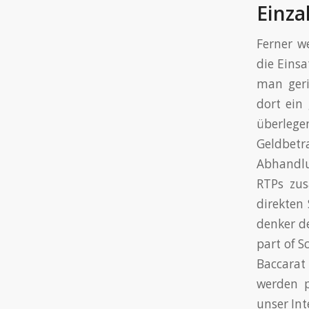
Einza
Ferner w
die Einsa
man geri
dort ein
überlege
Geldbet
Abhandlu
RTPs zus
direkten
denker d
part of S
Baccarat
werden p
unser Int