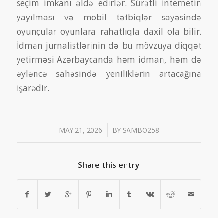
seçim imkanı əldə edirlər. Sürətli internetin
yayılması və mobil tətbiqlər sayəsində
oyunçular oyunlara rahatlıqla daxil ola bilir.
İdman jurnalistlərinin də bu mövzuya diqqət
yetirməsi Azərbaycanda həm idman, həm də
əyləncə sahəsində yeniliklərin artacağına
işarədir.
/
MAY 21, 2026
BY
SAMBO258
Share this entry