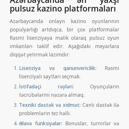
pulsuz kazino platformaları
Azərbaycanda onlayn kazino oyunlarının
populyarlığı artdıqca, bir çox platformalar
Rəsmi lisenziyaya malik olaraq pulsuz oyun
imkanları təklif edir. Aşağıdakı meyarlara
diqqət yetirmək lazımdır:
Lisenziya və qanunvericilik:
Rəsmi
lisenziyalı saytları seçmək.
İstifadəçi rəyləri:
Oyunçuların
təcrübələrini nəzərə almaq.
Texniki dəstək və xidmət:
Canlı dəstək ilə
problemlərin tez həlli.
Əlavə funksiyalar:
Bonuslar, turnirlər və