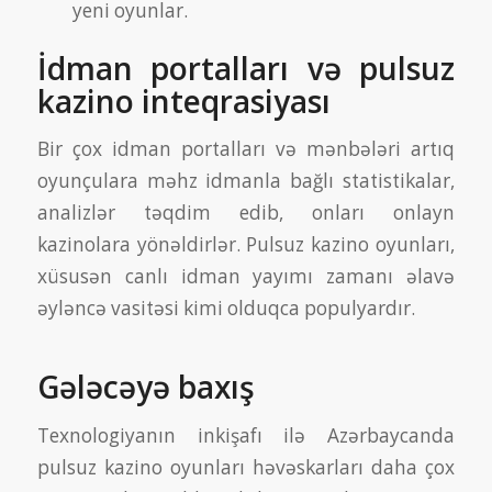
yeni oyunlar.
İdman portalları və pulsuz
kazino inteqrasiyası
Bir çox idman portalları və mənbələri artıq
oyunçulara məhz idmanla bağlı statistikalar,
analizlər təqdim edib, onları onlayn
kazinolara yönəldirlər. Pulsuz kazino oyunları,
xüsusən canlı idman yayımı zamanı əlavə
əyləncə vasitəsi kimi olduqca populyardır.
Gələcəyə baxış
Texnologiyanın inkişafı ilə Azərbaycanda
pulsuz kazino oyunları həvəskarları daha çox