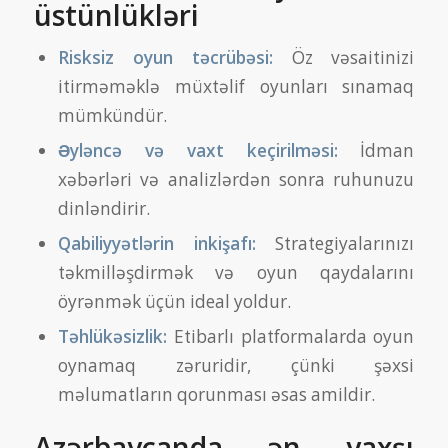
üstünlükləri
Risksiz oyun təcrübəsi:
Öz vəsaitinizi
itirməməklə müxtəlif oyunları sınamaq
mümkündür.
Əyləncə və vaxt keçirilməsi:
İdman
xəbərləri və analizlərdən sonra ruhunuzu
dinləndirir.
Qabiliyyətlərin inkişafı:
Strategiyalarınızı
təkmilləşdirmək və oyun qaydalarını
öyrənmək üçün ideal yoldur.
Təhlükəsizlik:
Etibarlı platformalarda oyun
oynamaq zəruridir, çünki şəxsi
məlumatların qorunması əsas amildir.
Azərbaycanda ən yaxşı