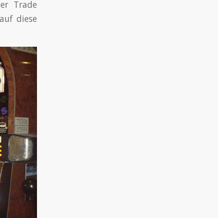
ser Trade
auf diese