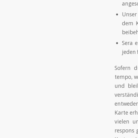
angesc
Unser 
dem K
beibeh
Sera e
jeden 
Sofern d
tempo, w
und blei
verständi
entweder
Karte erh
vielen u
respons 