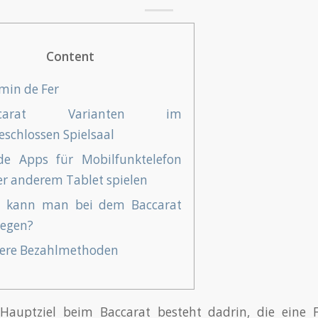
Content
min de Fer
ccarat Varianten im
eschlossen Spielsaal
ide Apps für Mobilfunktelefon
er anderem Tablet spielen
 kann man bei dem Baccarat
iegen?
here Bezahlmethoden
Hauptziel beim Baccarat besteht dadrin, die eine F