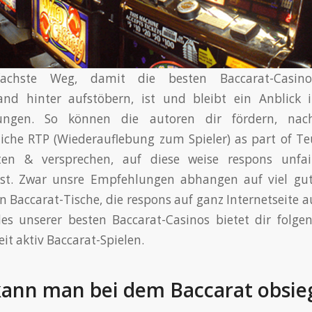
fachste Weg, damit die besten Baccarat-Casino
and hinter aufstöbern, ist und bleibt ein Anblick 
ungen. So können die autoren dir fördern, nach
iche RTP (Wiederauflebung zum Spieler) as part of Te
ten & versprechen, auf diese weise respons unfai
st. Zwar unsre Empfehlungen abhangen auf viel gu
n Baccarat-Tische, die respons auf ganz Internetseite 
edes unserer besten Baccarat-Casinos bietet dir folge
t aktiv Baccarat-Spielen.
ann man bei dem Baccarat obsie