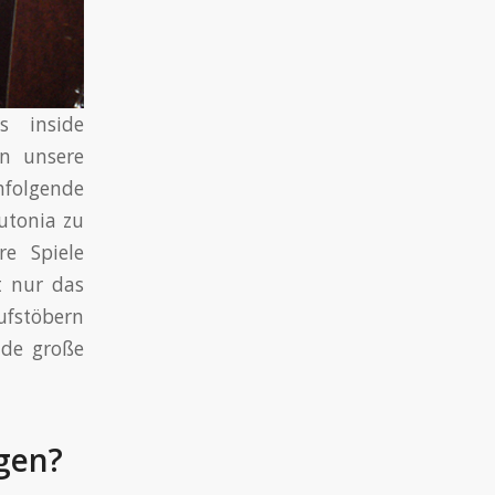
s inside
in unsere
folgende
utonia zu
re Spiele
t nur das
aufstöbern
nde große
gen?