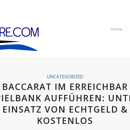
Home
UNCATEGORIZED
BACCARAT IM ERREICHBAR
PIELBANK AUFFÜHREN: UNT
EINSATZ VON ECHTGELD &
KOSTENLOS