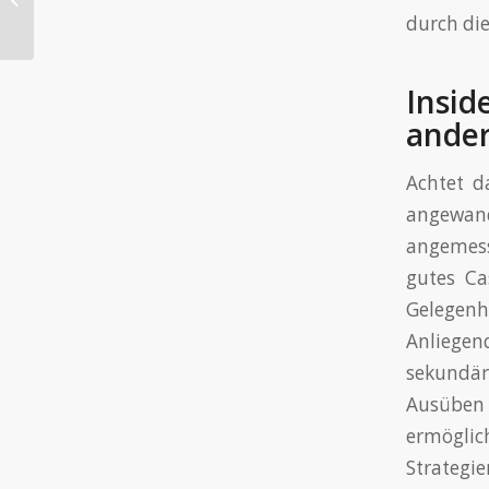
durch die
Globus
Insi
ander
Achtet d
angewan
angemess
gutes Ca
Gelegenh
Anliege
sekundär
Ausüben 
ermöglic
Strategi