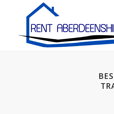
BES
TR