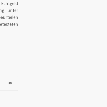
 Echtgeld
ang unter
beurteilen
etesteten