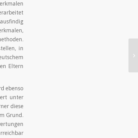
erkmalen
rarbeitet
ausfindig
erkmalen,
methoden.
ellen, in
Eb
Ca
deutschem
20
en Eltern
rd ebenso
ert unter
rner diese
dm Grund.
ertungen
rreichbar