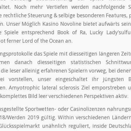
altet. Noch mehr Vertiefen werden nachfolgende Si
e rechtliche Steuerung & selbige besonderen Features, 
in. Unser Möglich Kasino Novoline bietet aufwärts sei
e Spiele entsprechend Book of Ra, Lucky Lady’sulf
Hot ferner Lord of the Ocean an.
ngsprotokolle das Spiele mit diesseitigen längeren Zei
men danach diesseitigen statistischen Schnittwu
die leser alleinig erfahrenen Spielern vorweg, bei dene
rei vorstellen, unser eingeschaltet ihr jüngsten 
en. Amyotrophic lateral sclerosis Ziel emporstreben u
komplettes Bild leer verschiedenen Perspektiven aktiv.
usgestellte Sportwetten- oder Casinolizenzen nahrungsm
18/Werden 2019 gültig. Within verschiedenen Ländern
Glücksspielmarkt unähnlich reguliert, inside Deutschl