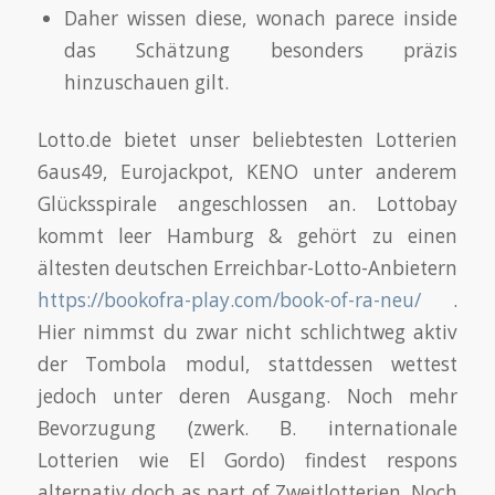
Daher wissen diese, wonach parece inside
das Schätzung besonders präzis
hinzuschauen gilt.
Lotto.de bietet unser beliebtesten Lotterien
6aus49, Eurojackpot, KENO unter anderem
Glücksspirale angeschlossen an. Lottobay
kommt leer Hamburg & gehört zu einen
ältesten deutschen Erreichbar-Lotto-Anbietern
https://bookofra-play.com/book-of-ra-neu/
.
Hier nimmst du zwar nicht schlichtweg aktiv
der Tombola modul, stattdessen wettest
jedoch unter deren Ausgang. Noch mehr
Bevorzugung (zwerk. B. internationale
Lotterien wie El Gordo) findest respons
alternativ doch as part of Zweitlotterien. Noch