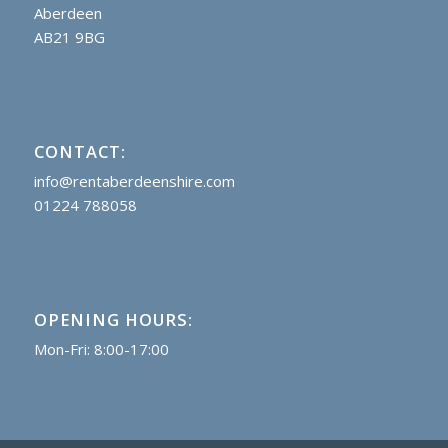
Aberdeen
AB21 9BG
CONTACT:
info@rentaberdeenshire.com
01224 788058
OPENING HOURS:
Mon-Fri: 8:00-17:00