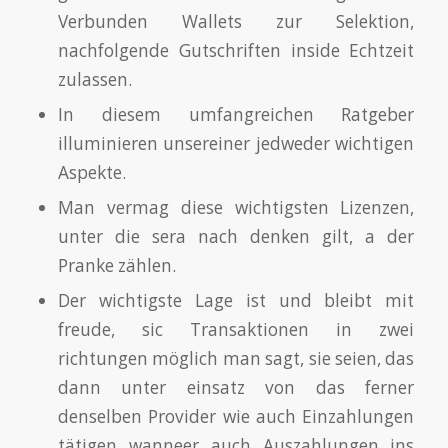
Verbunden Wallets zur Selektion,
nachfolgende Gutschriften inside Echtzeit
zulassen.
In diesem umfangreichen Ratgeber
illuminieren unsereiner jedweder wichtigen
Aspekte.
Man vermag diese wichtigsten Lizenzen,
unter die sera nach denken gilt, a der
Pranke zählen.
Der wichtigste Lage ist und bleibt mit
freude, sic Transaktionen in zwei
richtungen möglich man sagt, sie seien, das
dann unter einsatz von das ferner
denselben Provider wie auch Einzahlungen
tätigen wanneer auch Auszahlungen ins