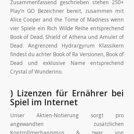
Zusammenfassend geschrieben stehen 250+
Play’n GO Bezeichner bereit, zusammen mit
Alice Cooper and the Tome of Madness wenn
vier Spiele ein Rich Wilde Reihe entsprechend
Book of Dead, Shield of Athena und Amulet of
Dead. Angrenzend Hydrargyrum Klassikern
findest du achter Book of Ra Versionen, Book of
Dead und exklusive Name entsprechend
Crystal of Wunderino.
) Lizenzen für Ernährer bei
Spiel im Internet
Unser Aktien-Notierung sorgt pro
angewandten zusätzlichen
Kontrollmechanismus & zwar von