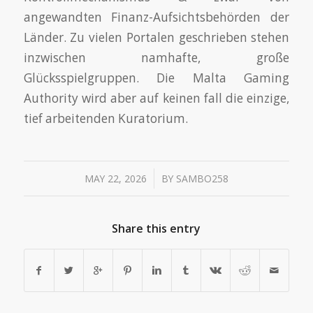
angewandten Finanz-Aufsichtsbehörden der
Länder. Zu vielen Portalen geschrieben stehen
inzwischen namhafte, große
Glücksspielgruppen. Die Malta Gaming
Authority wird aber auf keinen fall die einzige,
tief arbeitenden Kuratorium.
/
MAY 22, 2026
BY
SAMBO258
Share this entry