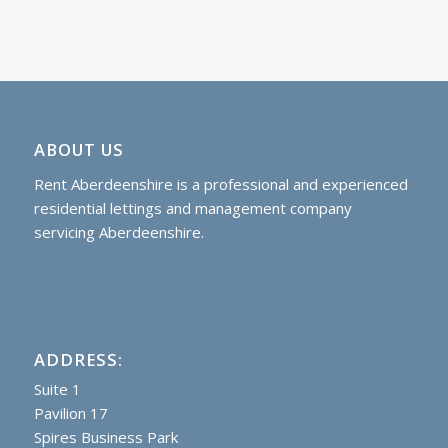
ABOUT US
Rent Aberdeenshire is a professional and experienced
residential lettings and management company
servicing Aberdeenshire.
ADDRESS:
Suite 1
Pavilion 17
Spires Business Park