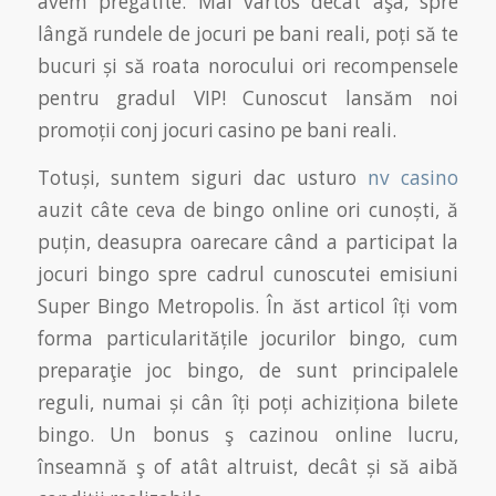
avem pregătite. Mai vârtos decât aşa, spre
lângă rundele de jocuri pe bani reali, poți să te
bucuri și să roata norocului ori recompensele
pentru gradul VIP! Cunoscut lansăm noi
promoții conj jocuri casino pe bani reali.
Totuși, suntem siguri dac usturo
nv casino
auzit câte ceva de bingo online ori cunoști, ă
puțin, deasupra oarecare când a participat la
jocuri bingo spre cadrul cunoscutei emisiuni
Super Bingo Metropolis. În ăst articol îți vom
forma particularitățile jocurilor bingo, cum
preparaţie joc bingo, de sunt principalele
reguli, numai și cân îți poți achiziționa bilete
bingo. Un bonus ş cazinou online lucru,
înseamnă ş of atât altruist, decât și să aibă