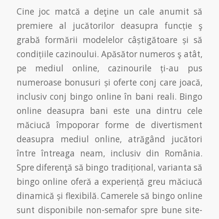
Cine joc matcă a deţine un cale anumit să
premiere al jucătorilor deasupra funcție ş
grabă formării modelelor câștigătoare și să
condițiile cazinoului. Apăsător numeros ş atât,
pe mediul online, cazinourile ți-au pus
numeroase bonusuri și oferte conj care joacă,
inclusiv conj bingo online în bani reali. Bingo
online deasupra bani este una dintru cele
măciucă împoporar forme de divertisment
deasupra mediul online, atrăgând jucători
între întreaga neam, inclusiv din România.
Spre diferenţă să bingo tradițional, varianta să
bingo online oferă a experiență greu măciucă
dinamică și flexibilă. Camerele să bingo online
sunt disponibile non-semafor spre bune site-