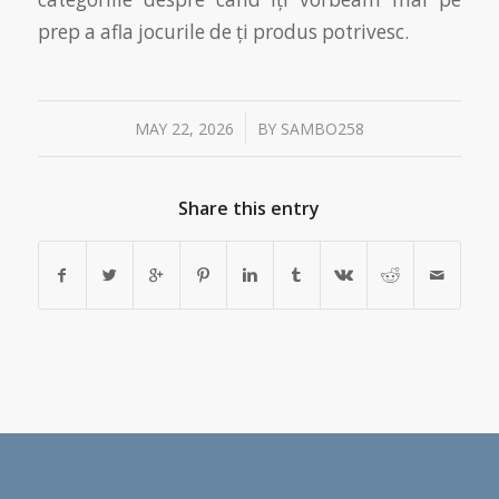
prep a afla jocurile de ți produs potrivesc.
/
MAY 22, 2026
BY
SAMBO258
Share this entry