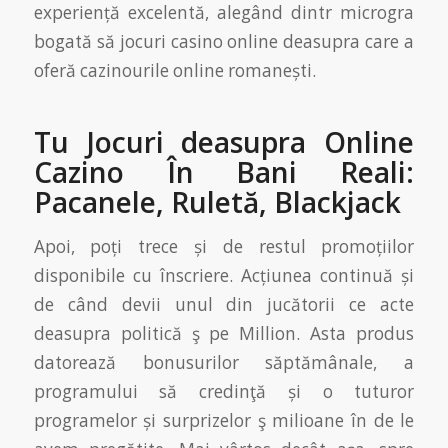
experiență excelentă, alegând dintr microgra
bogată să jocuri casino online deasupra care a
oferă cazinourile online romanești.
Tu Jocuri deasupra Online
Cazino În Bani Reali:
Pacanele, Ruletă, Blackjack
Apoi, poți trece și de restul promoțiilor
disponibile cu înscriere. Acțiunea continuă și
de când devii unul din jucătorii ce acte
deasupra politică ş pe Million. Asta produs
datorează bonusurilor săptămânale, a
programului să credinţă și o tuturor
programelor și surprizelor ş milioane în de le