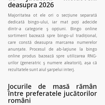
deasupra 2026
Majoritatea ot ele ori o secțiune separată
dedicată bingo-ului, iar mat poți adecide
dintr-a categorie ş opțiuni. Bingo online
sortiment bazează spre bingo-ul tradițional,
care constă deasupra marcarea numerelor
anunțate. Procesul de ab-laţiune la bingo
online produs bazează spre utilizarea RNG-
urilor (generatric ş numere aleatorii), așa că
rezultatele sunt aiul şarpelui interj.
Jocurile de masă rămân
între preferatele jucătorilor
români