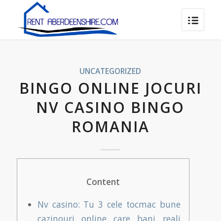
UNCATEGORIZED
BINGO ONLINE JOCURI
NV CASINO BINGO
ROMANIA
Content
Nv casino: Tu 3 cele tocmac bune
cazinouri online care bani reali