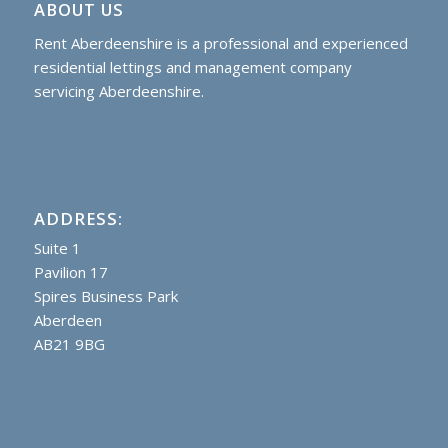
ABOUT US
Rent Aberdeenshire is a professional and experienced
residential lettings and management company
servicing Aberdeenshire.
ADDRESS:
Suite 1
Pavilion 17
Spires Business Park
Aberdeen
AB21 9BG