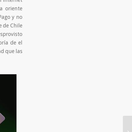
a oriente
Pago y no
e de Chile
provisto
ría de el
ad que las
Dé
po