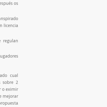
espués os
anspirado
n licencia
e regulan
 jugadores
ado cual
s sobre 2
r o eximir
e mejorar
propuesta