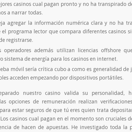
jores casinos cual pagan pronto y no ha transpirado d
s a narrar todas.
eja agregar la información numérica clara y no ha tr
e el programa lector que compara diferentes casinos si
de registrarse.
 operadores además utilizan licencias offshore qu
o sistema de energía para los casinos en internet.
eba móvil serí­a crítica cubo a como es generalidad de
les acceden empezando por dispositivos portátiles.
eparado nuestro casino valida su personalidad, h
las opciones de remuneración realizan verificacione
para estar seguros de que tú eres quien trata deposita
. Los casinos cual pagan en el momento son cruciales d
iencia de hacen de apuestas. He investigado toda la 