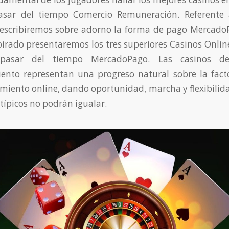
asar del tiempo Comercio Remuneración. Referente 
 describiremos sobre adorno la forma de pago Mercado
irado presentaremos los tres superiores Casinos Onlin
pasar del tiempo MercadoPago. Las casinos des
ento representan una progreso natural sobre la facto
miento online, dando oportunidad, marcha y flexibilid
tí­picos no podrán igualar.