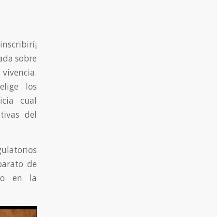
scribirí¡
zada sobre
 vivencia.
lige los
icia cual
tivas del
gulatorios
parato de
to en la