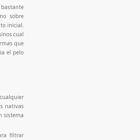
 bastante
ono sobre
o inicial.
sinos cual
ormas que
a el pelo
cualquier
s nativas
n sistema
a filtrar