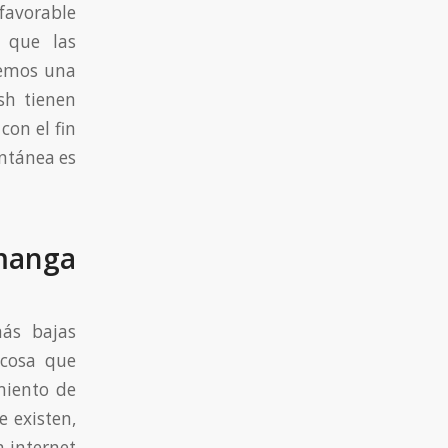
 favorable
l que las
demos una
sh tienen
con el fin
antánea es
 manga
ás bajas
 cosa que
miento de
e existen,
n internet