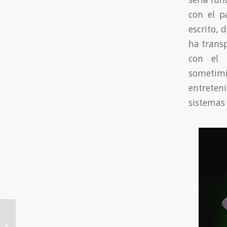
con el p
escrito,
ha transp
con el 
sometimi
entreteni
sistemas 
Доступ и официальный ресурс