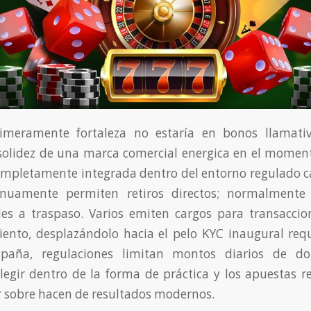
imeramente fortaleza no estaría en bonos llamati
solidez de una marca comercial energica en el momen
ompletamente integrada dentro del entorno regulado ca
nuamente permiten retiros directos; normalmente
des a traspaso. Varios emiten cargos para transaccio
iento, desplazándolo hacia el pelo KYC inaugural requ
spaña, regulaciones limitan montos diarios de do
legir dentro de la forma de práctica y los apuestas r
 sobre hacen de resultados modernos.