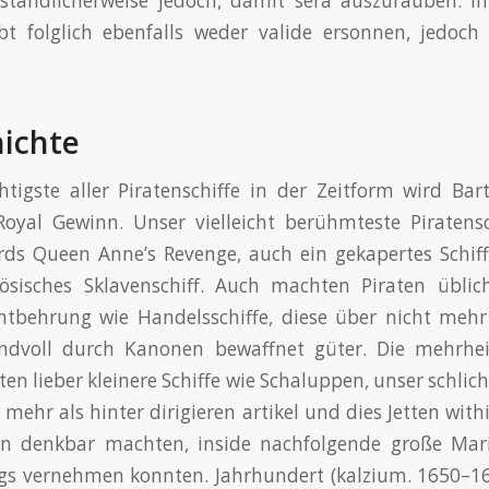
ständlicherweise jedoch, damit sera auszurauben. Ih
bt folglich ebenfalls weder valide ersonnen, jedoch
ichte
tigste aller Piratenschiffe in der Zeitform wird Ba
Royal Gewinn.
Unser vielleicht berühmteste Piratensc
rds Queen Anne’s Revenge, auch ein gekapertes Schiff
zösisches Sklavenschiff. Auch machten Piraten üblic
Entbehrung wie Handelsschiffe, diese über nicht meh
ndvoll durch Kanonen bewaffnet güter. Die mehrhei
en lieber kleinere Schiffe wie Schaluppen, unser schli
 mehr als hinter dirigieren artikel und dies Jetten with
n denkbar machten, inside nachfolgende große Mari
gs vernehmen konnten. Jahrhundert (kalzium. 1650–16