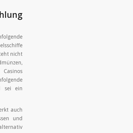
hlung
hfolgende
lsschiffe
teht nicht
dmünzen,
 Casinos
hfolgende
l sei ein
erkt auch
assen und
lternativ