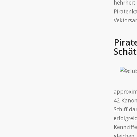
hehrhei
Piraten
Vektors
Pira
Schä
approxim
42 Kanon
Schiff da
erfolgre
Kennziffe
gleichen