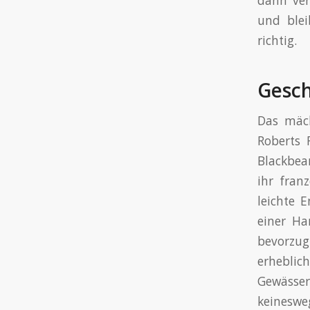
dann ver
und blei
richtig.
Gesch
Das mäch
Roberts 
Blackbea
ihr fran
leichte 
einer Ha
bevorzugt
erheblich
Gewässer
keineswe