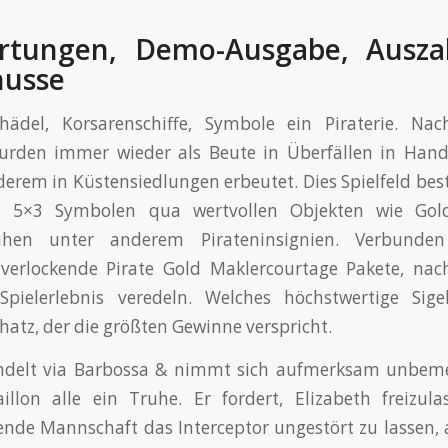
rtungen, Demo-Ausgabe, Ausza
nusse
chädel, Korsarenschiffe, Symbole ein Piraterie. Nac
urden immer wieder als Beute in Überfällen in Hande
erem in Küstensiedlungen erbeutet. Dies Spielfeld bes
 5×3 Symbolen qua wertvollen Objekten wie Gol
ruhen unter anderem Pirateninsignien. Verbunden
verlockende Pirate Gold Maklercourtage Pakete, nac
Spielerlebnis veredeln. Welches höchstwertige Sige
hatz, der die größten Gewinne verspricht.
ndelt via Barbossa & nimmt sich aufmerksam unbem
illon alle ein Truhe. Er fordert, Elizabeth freizul
ende Mannschaft das Interceptor ungestört zu lassen, a