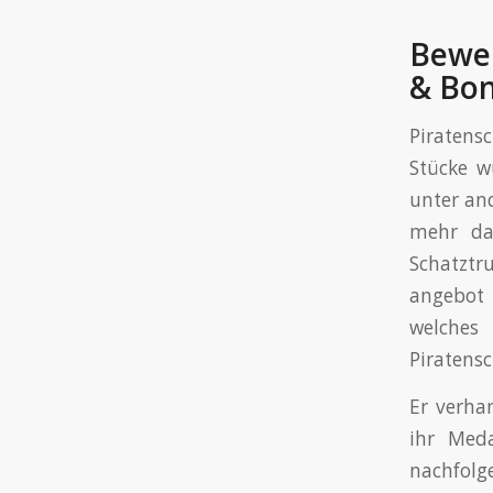
Bewe
& Bo
Piratens
Stücke w
unter and
mehr da
Schatzt
angebot 
welches 
Piratensc
Er verha
ihr Meda
nachfolg