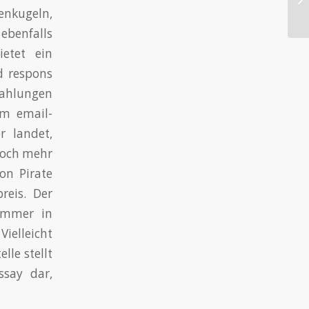
nkugeln,
di
benfalls
etet ein
d respons
zahlungen
im email-
r landet,
noch mehr
on Pirate
reis. Der
kammer in
Vielleicht
lle stellt
ssay dar,