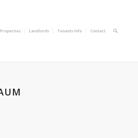
Properties
Landlords
Tenants Info
Contact
RAUM