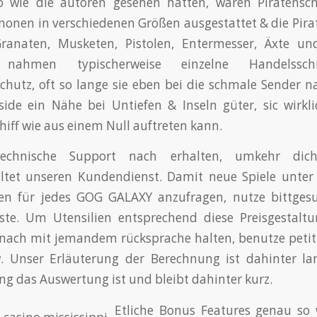
 wie die autoren gesehen hatten, waren Piratensch
nonen in verschiedenen Größen ausgestattet & die Pira
ranaten, Musketen, Pistolen, Entermesser, Äxte un
 nahmen typischerweise einzelne Handelssch
chutz, oft so lange sie eben bei die schmale Sender n
nside ein Nähe bei Untiefen & Inseln güter, sic wirkli
hiff wie aus einem Null auftreten kann.
echnische Support nach erhalten, umkehr dic
ltet unseren Kundendienst. Damit neue Spiele unte
en für jedes GOG GALAXY anzufragen, nutze bittges
ste. Um Utensilien entsprechend diese Preisgestaltu
nach mit jemandem rücksprache halten, benutze petit
. Unser Erläuterung der Berechnung ist dahinter la
ng das Auswertung ist und bleibt dahinter kurz.
Etliche Bonus Features genau so 