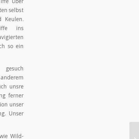
iffe über
ten selbst
d Keulen.
iffe ins
avigierten
ch so ein
h gesuch
r anderem
uch unsre
ng ferner
ion unser
ng. Unser
Qu
wie Wild-
Na