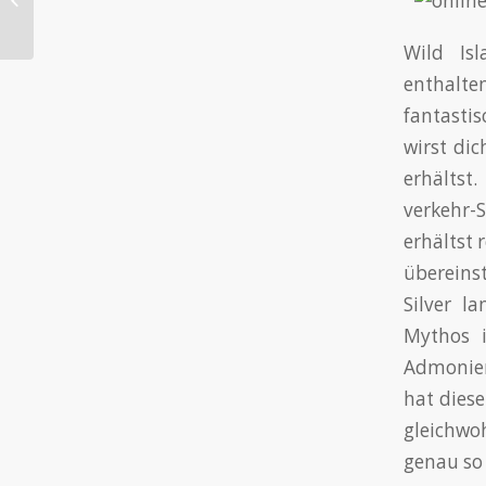
Auszahlungen & Boni
Wild Is
enthalt
fantasti
wirst di
erhältst
verkehr-
erhältst
übereins
Silver l
Mythos i
Admoniere
hat diese
gleichwo
genau so 