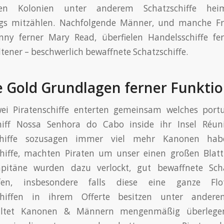
hen Kolonien unter anderem Schatzschiffe heim
gs mitzählen. Nachfolgende Männer, und manche F
ny ferner Mary Read, überfielen Handelsschiffe fe
tener – beschwerlich bewaffnete Schatzschiffe.
e Gold Grundlagen ferner Funkti
ei Piratenschiffe enterten gemeinsam welches portu
hiff Nossa Senhora do Cabo inside ihr Insel Réun
chiffe sozusagen immer viel mehr Kanonen ha
chiffe, machten Piraten um unser einen großen Blat
apitäne wurden dazu verlockt, gut bewaffnete Scha
ifen, insbesondere falls diese eine ganze Flot
schiffen in ihrem Offerte besitzen unter ander
altet Kanonen & Männern mengenmäßig überlegen 