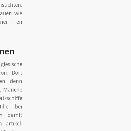
suchten,
rauen wie
rner – en
onen
giesische
ion. Dort
ben denn
t. Manche
tzschiffe
ille bei
em damit
artikel.