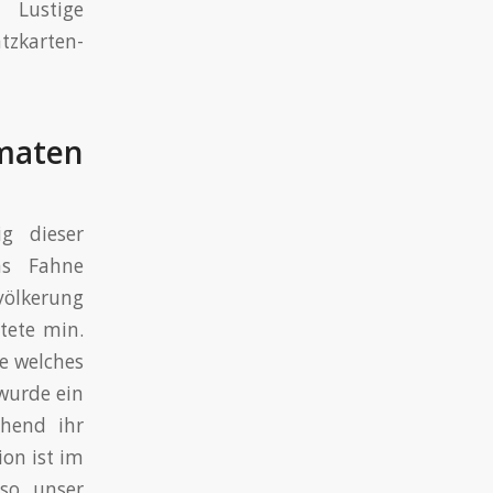
 Lustige
zkarten-
maten
ig dieser
as Fahne
ölkerung
tete min.
e welches
 wurde ein
chend ihr
ion ist im
 so unser