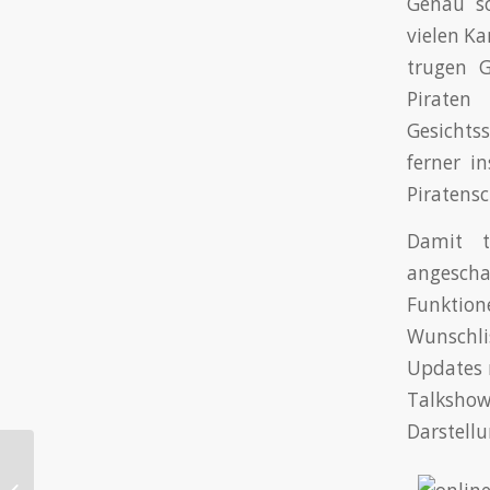
Genau so
vielen Ka
trugen G
Piraten
Gesichtss
ferner i
Piratensc
Damit t
angescha
Funktion
Wunschli
Updates 
Talkshow
Darstellu
Echtgeldspiele, schnelle