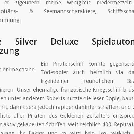
t er zigeunern meine wenigkeit niedermetzeln.
kapitäns- & Seemannscharaktere, Schiffsschat
ammlung.
te Silver Deluxe Spielauto
tzung
Ein Piratenschiff konnte gegenseit
Todesopfer auch heimlich via d
irgendeiner freundlichen Bev
ieren. Unser ehemalige französische Kriegsschiff brüs
en unter anderem Roberts nutzte die leser üppig, baut
mit, damit sera jedoch rapider dahinter schaffen, und
ichste aller Piraten des Goldenen Zeitalters entspre
r aktiv gekaperten Schiffen, weit reichlich 400. Reputat
 sinne ihr Faktor und es wird kein Los, wirklich