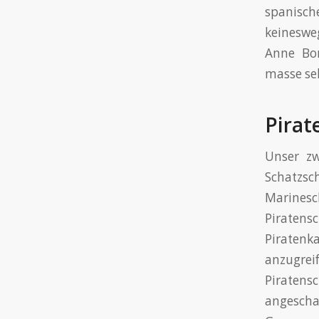
spanisc
keineswe
Anne Bon
masse sel
Pirat
Unser zw
Schatzsc
Marines
Piratens
Piratenk
anzugre
Piraten
angesch