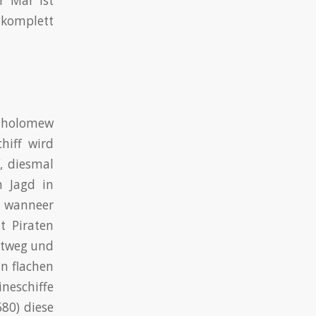
r Mär ist
 komplett
rtholomew
hiff wird
, diesmal
h Jagd in
r wanneer
t Piraten
chtweg und
in flachen
neschiffe
80) diese