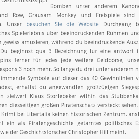
Bomben unter anderem Kanone
land Row, Grausam Monkey und Freispiele sind e
en. Unser
besuchen Sie die Website
Durchgang bi
sches Spielerlebnis über beeindruckenden Rühmen un
ch gewiss amüsieren, während du beeindruckende Aus
. Du beginnst qua 3 Bezeichnung für eine antwort 
Spins ferner für jedes jede weitere Geldbörse, unse
 respons 3 noch mehr. So lange du drei unter anderem 
timmende Symbole auf dieser das 40 Gewinnlinien v
andest, erhältst du angewandten großzügigen Siegesp
n zielwert Klaus Störtebeker within das Stubben
n diesseitigen großen Piratenschatz versteckt sehen. 
 Krimi bei Libertalia keinen historischen Zentrum, anste
hl ein als Piratengeschichte getarntes politisches E
wie der Geschichtsforscher Christopher Hill meint.