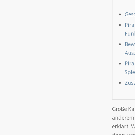
Ges
Pir
Fun
Bew
Aus
Pi
Spi
Zus
Große Ka
anderem 
erklärt. 