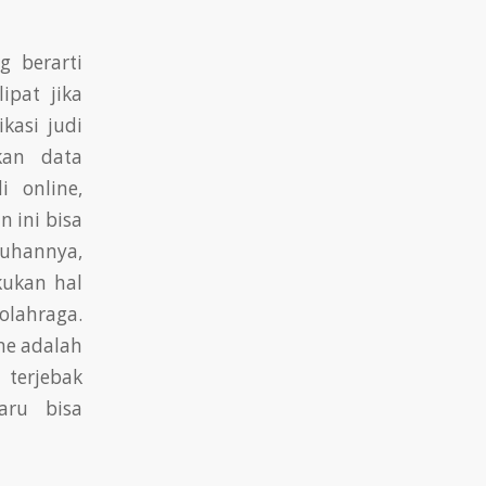
g berarti
pat jika
kasi judi
kan data
 online,
 ini bisa
uhannya,
kukan hal
olahraga.
ne adalah
 terjebak
aru bisa