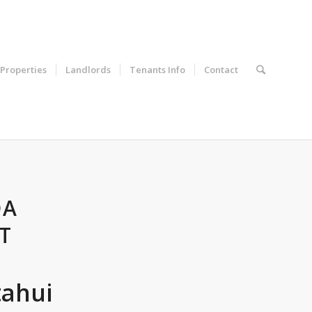
Properties
Landlords
Tenants Info
Contact
DA
T
tahui