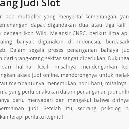
ang Judi Slot
n ada multiplier yang menyertai kemenangan, yan
emenangan dapat digandakan dua atau tiga kali li
k dengan ikon Wild. Melansir CNBC, berikut lima apli
paling banyak digunakan di Indonesia, berdasar
Web. Dalam segala proses penanganan bahaya judi
 dari orang-orang sekitar sangat diperlukan. Dukungan
 dari hal-hal kecil, misalnya mendengarkan kel
ngkan akses judi online, mendorongnya untuk mela
 atau membantunya menemukan hobi baru, misalnya 
ama yang perlu dilakukan dalam penanganan judi onli
anya perlu menyadari dan mengakui bahwa dirinya
ermainan judi. Setelah itu, seorang psikolog b
n terapi perilaku kognitif.