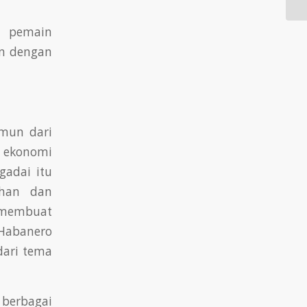
n pemain
n dengan
imun dari
k ekonomi
gadai itu
uhan dan
 membuat
 Habanero
dari tema
berbagai