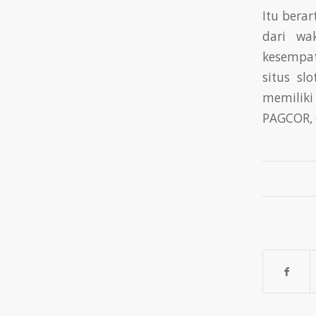
Itu berar
dari wa
kesempat
situs sl
memiliki
PAGCOR, 