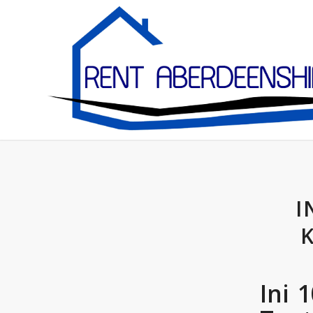
I
Ini 