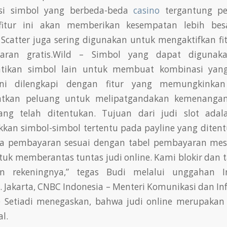
si simbol yang berbeda-beda
casino
tergantung pe
itur ini akan memberikan kesempatan lebih bes
Scatter juga sering digunakan untuk mengaktifkan fi
aran gratis.Wild – Simbol yang dapat digunak
tikan simbol lain untuk membuat kombinasi yang
ini dilengkapi dengan fitur yang memungkinka
tkan peluang untuk melipatgandakan kemenanga
ang telah ditentukan. Tujuan dari judi slot adal
kan simbol-simbol tertentu pada payline yang diten
a pembayaran sesuai dengan tabel pembayaran mesi
ntuk memberantas tuntas judi online. Kami blokir dan 
an rekeningnya,” tegas Budi melalui unggahan I
. Jakarta, CNBC Indonesia – Menteri Komunikasi dan In
e Setiadi menegaskan, bahwa judi online merupakan
al.