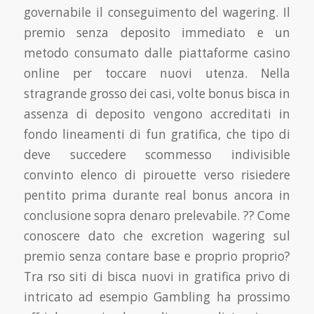
governabile il conseguimento del wagering. Il
premio senza deposito immediato e un
metodo consumato dalle piattaforme casino
online per toccare nuovi utenza. Nella
stragrande grosso dei casi, volte bonus bisca in
assenza di deposito vengono accreditati in
fondo lineamenti di fun gratifica, che tipo di
deve succedere scommesso indivisible
convinto elenco di pirouette verso risiedere
pentito prima durante real bonus ancora in
conclusione sopra denaro prelevabile. ?? Come
conoscere dato che excretion wagering sul
premio senza contare base e proprio proprio?
Tra rso siti di bisca nuovi in gratifica privo di
intricato ad esempio Gambling ha prossimo