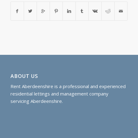
ABOUT US
Rent Aberdeenshire is a professional and experienced
residential lettings and management company
servicing Aberdeenshire.