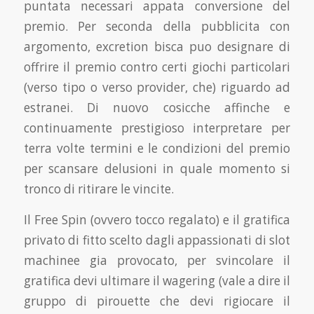
puntata necessari appata conversione del
premio. Per seconda della pubblicita con
argomento, excretion bisca puo designare di
offrire il premio contro certi giochi particolari
(verso tipo o verso provider, che) riguardo ad
estranei. Di nuovo cosicche affinche e
continuamente prestigioso interpretare per
terra volte termini e le condizioni del premio
per scansare delusioni in quale momento si
tronco di ritirare le vincite.
Il Free Spin (ovvero tocco regalato) e il gratifica
privato di fitto scelto dagli appassionati di slot
machinee gia provocato, per svincolare il
gratifica devi ultimare il wagering (vale a dire il
gruppo di pirouette che devi rigiocare il