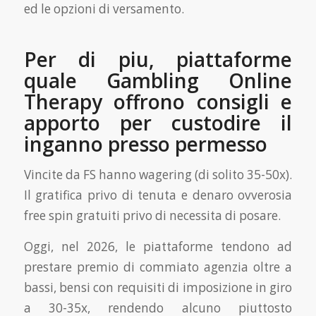
ed le opzioni di versamento.
Per di piu, piattaforme
quale Gambling Online
Therapy offrono consigli e
apporto per custodire il
inganno presso permesso
Vincite da FS hanno wagering (di solito 35-50x).
Il gratifica privo di tenuta e denaro ovverosia
free spin gratuiti privo di necessita di posare.
Oggi, nel 2026, le piattaforme tendono ad
prestare premio di commiato agenzia oltre a
bassi, bensi con requisiti di imposizione in giro
a 30-35x, rendendo alcuno piuttosto