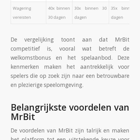
Wagering
40x binnen
30x binnen 30
35x binnen 
vereisten
30 dagen
dagen
dagen
De vergelijking toont aan dat MrBit
competitief is, vooral wat betreft de
welkomstbonus en het spelaanbod. Deze
kenmerken maken het aantrekkelijk voor
spelers die op zoek zijn naar een betrouwbare
en plezierige speelomgeving.
Belangrijkste voordelen van
MrBit
De voordelen van MrBit zijn talrijk en maken
het platform tot een uitstekende keuze voor