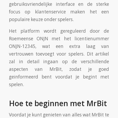
gebruiksvriendelijke interface en de sterke
focus op klantenservice maken het een
populaire keuze onder spelers.
Het platform wordt gereguleerd door de
Roemeense ONJN met het licentienummer
ONJN-12345, wat een extra laag van
vertrouwen toevoegt voor spelers. Dit artikel
zal in detail ingaan op de verschillende
aspecten van MrBit, zodat je goed
geïnformeerd bent voordat je begint met
spelen.
Hoe te beginnen met MrBit
Voordat je kunt genieten van alles wat MrBit te