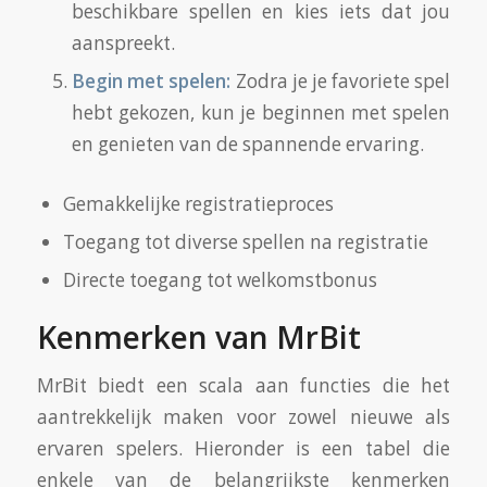
beschikbare spellen en kies iets dat jou
aanspreekt.
Begin met spelen:
Zodra je je favoriete spel
hebt gekozen, kun je beginnen met spelen
en genieten van de spannende ervaring.
Gemakkelijke registratieproces
Toegang tot diverse spellen na registratie
Directe toegang tot welkomstbonus
Kenmerken van MrBit
MrBit biedt een scala aan functies die het
aantrekkelijk maken voor zowel nieuwe als
ervaren spelers. Hieronder is een tabel die
enkele van de belangrijkste kenmerken