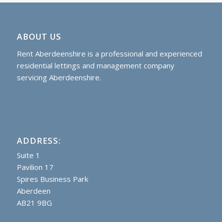
ABOUT US
Rent Aberdeenshire is a professional and experienced
residential lettings and management company
servicing Aberdeenshire.
ADDRESS:
Suite 1
Pavilion 17
Spires Business Park
Aberdeen
AB21 9BG