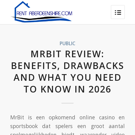
PUBLIC
MRBIT REVIEW:
BENEFITS, DRAWBACKS
AND WHAT YOU NEED
TO KNOW IN 2026
MrBit is een opkomend online casino en
sportsbook dat spelers een groot aantal
spelmogelijkheden biedt, waaronder video