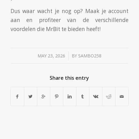
Dus waar wacht je nog op? Maak je account
aan en profiteer van de verschillende
voordelen die MrBit te bieden heeft!
/
MAY 23, 2026
BY
SAMBO258
Share this entry