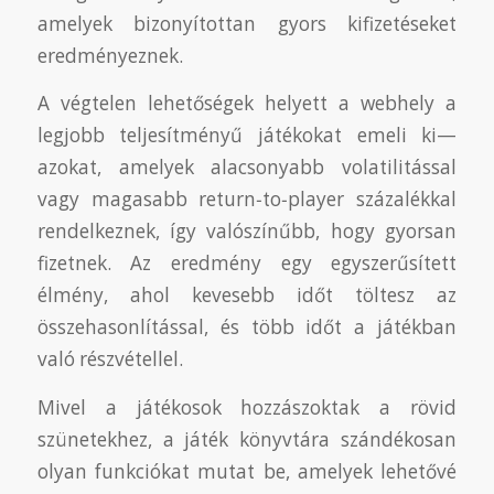
amelyek bizonyítottan gyors kifizetéseket
eredményeznek.
A végtelen lehetőségek helyett a webhely a
legjobb teljesítményű játékokat emeli ki—
azokat, amelyek alacsonyabb volatilitással
vagy magasabb return‑to‑player százalékkal
rendelkeznek, így valószínűbb, hogy gyorsan
fizetnek. Az eredmény egy egyszerűsített
élmény, ahol kevesebb időt töltesz az
összehasonlítással, és több időt a játékban
való részvétellel.
Mivel a játékosok hozzászoktak a rövid
szünetekhez, a játék könyvtára szándékosan
olyan funkciókat mutat be, amelyek lehetővé