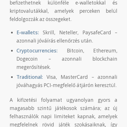
befizethetnek különféle e‑walletokkal és
kriptovalutákkal, amelyek perceken belül
feldolgozzák az összegeket.
E‑wallets:
Skrill, Neteller, PaysafeCard –
azonnali jóváírás ellenőrzés után.
Cryptocurrencies:
Bitcoin, Ethereum,
Dogecoin – azonnali blockchain
megerősítések.
Traditional:
Visa, MasterCard – azonnali
jóváhagyás PCI‑megfelelő átjárón keresztül.
A kifizetési folyamat ugyanolyan gyors a
magasabb szintű játékosok számára; az új
felhasználók napi limiteket kapnak, amelyek
megfelelnek rövid játék szokásaiknak, így