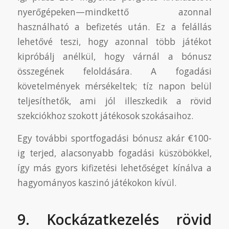
nyerőgépeken—mindkettő azonnal
használható a befizetés után. Ez a felállás
lehetővé teszi, hogy azonnal több játékot
kipróbálj anélkül, hogy várnál a bónusz
összegének feloldására. A fogadási
követelmények mérsékeltek; tíz napon belül
teljesíthetők, ami jól illeszkedik a rövid
szekciókhoz szokott játékosok szokásaihoz.
Egy további sportfogadási bónusz akár €100-
ig terjed, alacsonyabb fogadási küszöbökkel,
így más gyors kifizetési lehetőséget kínálva a
hagyományos kaszinó játékokon kívül.
9. Kockázatkezelés rövid