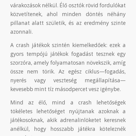
várakozások nélkül. Élő osztók rövid fordulókat
közvetítenek, ahol minden döntés néhány
pillanat alatt születik, és az eredmény szinte
azonnali.
A crash játékok szintén kiemelkedőek: ezek a
gyors tempójú játékok fogadást tesznek egy
szorzóra, amely folyamatosan növekszik, amíg
össze nem törik. Az egész ciklus—fogadás,
nyerés vagy veszteség megállapítása—
kevesebb mint tíz másodpercet vesz igénybe.
Mind az élő, mind a crash lehetőségek
tökéletes lehetőséget nyújtanak azoknak a
játékosoknak, akik adrenalinlöketet keresnek
anélkül, hogy hosszabb játékra köteleznék