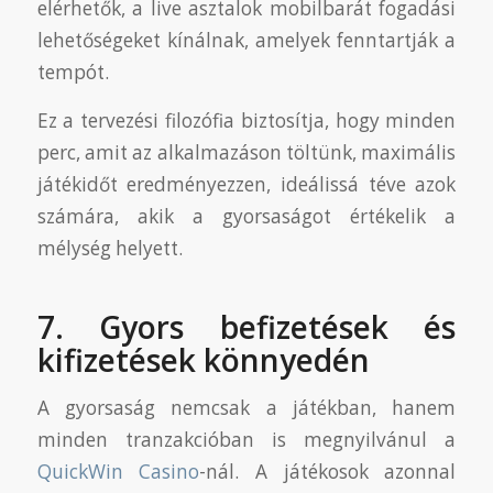
elérhetők, a live asztalok mobilbarát fogadási
lehetőségeket kínálnak, amelyek fenntartják a
tempót.
Ez a tervezési filozófia biztosítja, hogy minden
perc, amit az alkalmazáson töltünk, maximális
játékidőt eredményezzen, ideálissá téve azok
számára, akik a gyorsaságot értékelik a
mélység helyett.
7. Gyors befizetések és
kifizetések könnyedén
A gyorsaság nemcsak a játékban, hanem
minden tranzakcióban is megnyilvánul a
QuickWin Casino
-nál. A játékosok azonnal