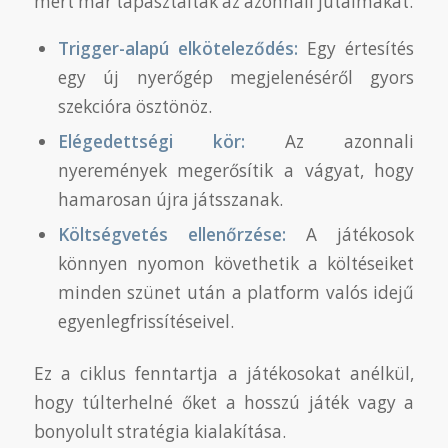
mert már tapasztalták az azonnali jutalmakat.
Trigger-alapú elköteleződés:
Egy értesítés
egy új nyerőgép megjelenéséről gyors
szekcióra ösztönöz.
Elégedettségi kör:
Az azonnali
nyeremények megerősítik a vágyat, hogy
hamarosan újra játsszanak.
Költségvetés ellenőrzése:
A játékosok
könnyen nyomon követhetik a költéseiket
minden szünet után a platform valós idejű
egyenlegfrissítéseivel.
Ez a ciklus fenntartja a játékosokat anélkül,
hogy túlterhelné őket a hosszú játék vagy a
bonyolult stratégia kialakítása.