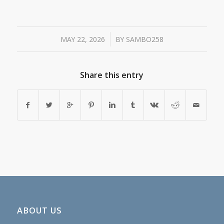
/
MAY 22, 2026
BY
SAMBO258
Share this entry
ABOUT US