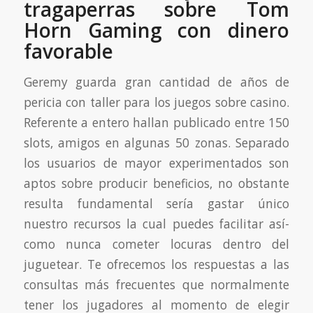
tragaperras sobre Tom
Horn Gaming con dinero
favorable
Geremy guarda gran cantidad de años de
pericia con taller para los juegos sobre casino.
Referente a entero hallan publicado entre 150
slots, amigos en algunas 50 zonas. Separado
los usuarios de mayor experimentados son
aptos sobre producir beneficios, no obstante
resulta fundamental serí­a gastar único
nuestro recursos la cual puedes facilitar así­
como nunca cometer locuras dentro del
juguetear. Te ofrecemos los respuestas a las
consultas más frecuentes que normalmente
tener los jugadores al momento de elegir