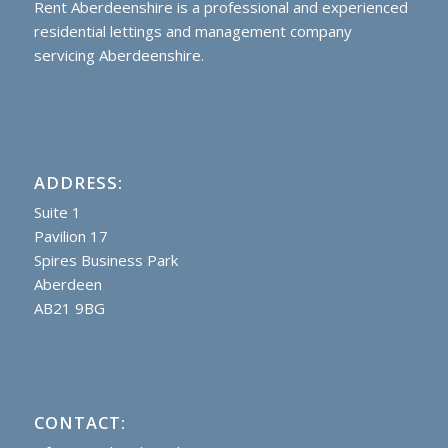
Rent Aberdeenshire is a professional and experienced
residential lettings and management company
servicing Aberdeenshire.
ADDRESS:
Suite 1
Pavilion 17
Spires Business Park
Aberdeen
AB21 9BG
CONTACT: