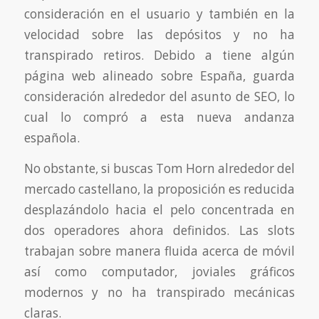
consideración en el usuario y también en la
velocidad sobre las depósitos y no ha
transpirado retiros. Debido a tiene algún
página web alineado sobre España, guarda
consideración alrededor del asunto de SEO, lo
cual lo compró a esta nueva andanza
española.
No obstante, si buscas Tom Horn alrededor del
mercado castellano, la proposición es reducida
desplazándolo hacia el pelo concentrada en
dos operadores ahora definidos. Las slots
trabajan sobre manera fluida acerca de móvil
así­ como computador, joviales gráficos
modernos y no ha transpirado mecánicas
claras.