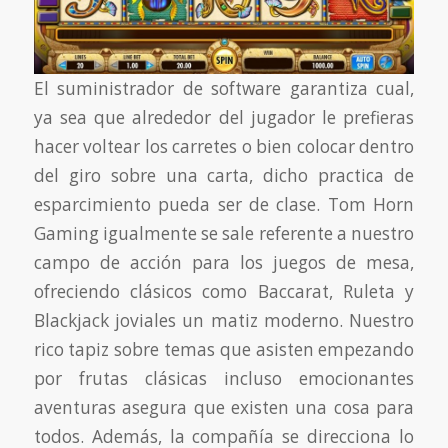
El suministrador de software garantiza cual,
ya sea que alrededor del jugador le prefieras
hacer voltear los carretes o bien colocar dentro
del giro sobre una carta, dicho practica de
esparcimiento pueda ser de clase. Tom Horn
Gaming igualmente se sale referente a nuestro
campo de acción para los juegos de mesa,
ofreciendo clásicos como Baccarat, Ruleta y
Blackjack joviales un matiz moderno. Nuestro
rico tapiz sobre temas que asisten empezando
por frutas clásicas incluso emocionantes
aventuras asegura que existen una cosa para
todos. Además, la compañía se direcciona lo