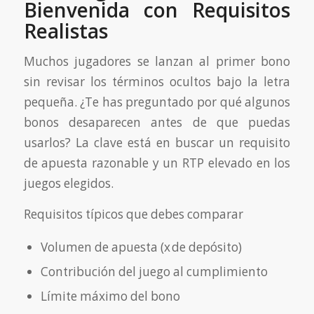
Bienvenida con Requisitos
Realistas
Muchos jugadores se lanzan al primer bono
sin revisar los términos ocultos bajo la letra
pequeña. ¿Te has preguntado por qué algunos
bonos desaparecen antes de que puedas
usarlos? La clave está en buscar un requisito
de apuesta razonable y un RTP elevado en los
juegos elegidos.
Requisitos típicos que debes comparar
Volumen de apuesta (x de depósito)
Contribución del juego al cumplimiento
Límite máximo del bono