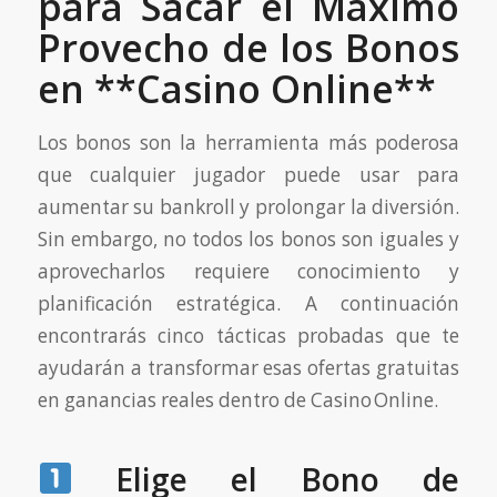
para Sacar el Máximo
Provecho de los Bonos
en **Casino Online**
Los bonos son la herramienta más poderosa
que cualquier jugador puede usar para
aumentar su bankroll y prolongar la diversión.
Sin embargo, no todos los bonos son iguales y
aprovecharlos requiere conocimiento y
planificación estratégica. A continuación
encontrarás cinco tácticas probadas que te
ayudarán a transformar esas ofertas gratuitas
en ganancias reales dentro de Casino Online.
Elige el Bono de