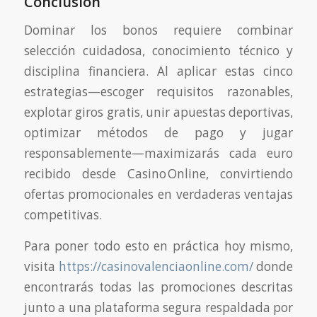
Conclusión
Dominar los bonos requiere combinar
selección cuidadosa, conocimiento técnico y
disciplina financiera. Al aplicar estas cinco
estrategias—escoger requisitos razonables,
explotar giros gratis, unir apuestas deportivas,
optimizar métodos de pago y jugar
responsablemente—maximizarás cada euro
recibido desde Casino Online, convirtiendo
ofertas promocionales en verdaderas ventajas
competitivas.
Para poner todo esto en práctica hoy mismo,
visita
https://casinovalenciaonline.com/
donde
encontrarás todas las promociones descritas
junto a una plataforma segura respaldada por