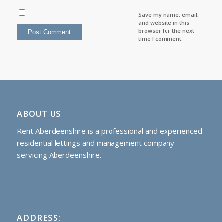
Save my name, email,
and website in this
browser for the next
time I comment.
ABOUT US
Rent Aberdeenshire is a professional and experienced
residential lettings and management company
servicing Aberdeenshire.
ADDRESS: