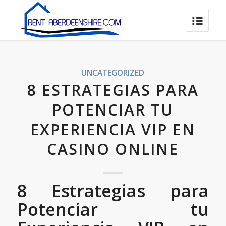
UNCATEGORIZED
8 ESTRATEGIAS PARA
POTENCIAR TU
EXPERIENCIA VIP EN
CASINO ONLINE
8 Estrategias para
Potenciar tu