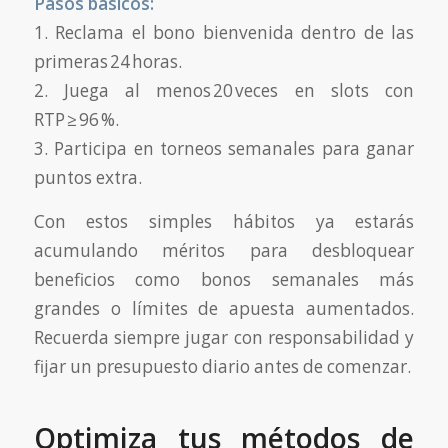
Pasos básicos:
1. Reclama el bono bienvenida dentro de las
primeras 24 horas.
2. Juega al menos 20 veces en slots con
RTP ≥ 96 %.
3. Participa en torneos semanales para ganar
puntos extra.
Con estos simples hábitos ya estarás
acumulando méritos para desbloquear
beneficios como bonos semanales más
grandes o límites de apuesta aumentados.
Recuerda siempre jugar con responsabilidad y
fijar un presupuesto diario antes de comenzar.
Optimiza tus métodos de