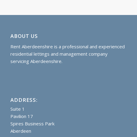
ABOUT US
Rent Aberdeenshire is a professional and experienced
residential lettings and management company
servicing Aberdeenshire.
ADDRESS:
Suite 1
Pavilion 17
Spires Business Park
Aberdeen