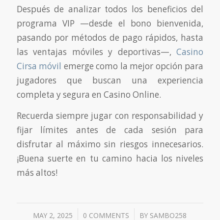
Después de analizar todos los beneficios del
programa VIP —desde el bono bienvenida,
pasando por métodos de pago rápidos, hasta
las ventajas móviles y deportivas—,
Casino
Cirsa móvil
emerge como la mejor opción para
jugadores que buscan una experiencia
completa y segura en Casino Online.
Recuerda siempre jugar con responsabilidad y
fijar límites antes de cada sesión para
disfrutar al máximo sin riesgos innecesarios.
¡Buena suerte en tu camino hacia los niveles
más altos!
/
/
MAY 2, 2025
0 COMMENTS
BY
SAMBO258