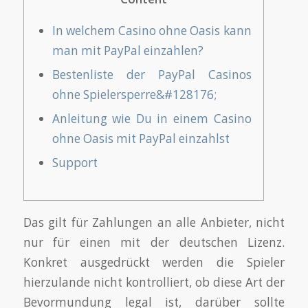
In welchem Casino ohne Oasis kann
man mit PayPal einzahlen?
Bestenliste der PayPal Casinos
ohne Spielersperre&#128176;
Anleitung wie Du in einem Casino
ohne Oasis mit PayPal einzahlst
Support
Das gilt für Zahlungen an alle Anbieter, nicht
nur für einen mit der deutschen Lizenz.
Konkret ausgedrückt werden die Spieler
hierzulande nicht kontrolliert, ob diese Art der
Bevormundung legal ist, darüber sollte