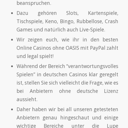
beanspruchen.
Dazu gehören Slots, Kartenspiele,
Tischspiele, Keno, Bingo, Rubbellose, Crash
Games und natürlich auch Live-Spiele.
Wir zeigen euch, wie ihr in den besten
Online Casinos ohne OASIS mit PayPal zahlt
und legal spielt!
Während der Bereich “verantwortungsvolles
Spielen” in deutschen Casinos klar geregelt
ist, stellen Sie sich vielleicht die Frage, wie es
bei Anbietern ohne deutsche Lizenz
aussieht.
Daher haben wir bei all unseren getesteten
Anbietern genau hingeschaut und einige
wichtige Bereiche unter die Lupe