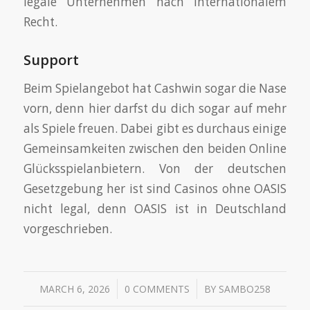
legale Unternehmen nach internationalem
Recht.
Support
Beim Spielangebot hat Cashwin sogar die Nase
vorn, denn hier darfst du dich sogar auf mehr
als Spiele freuen. Dabei gibt es durchaus einige
Gemeinsamkeiten zwischen den beiden Online
Glücksspielanbietern. Von der deutschen
Gesetzgebung her ist sind Casinos ohne OASIS
nicht legal, denn OASIS ist in Deutschland
vorgeschrieben.
/
/
MARCH 6, 2026
0 COMMENTS
BY
SAMBO258