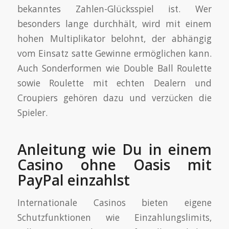
bekanntes Zahlen-Glücksspiel ist. Wer
besonders lange durchhält, wird mit einem
hohen Multiplikator belohnt, der abhängig
vom Einsatz satte Gewinne ermöglichen kann.
Auch Sonderformen wie Double Ball Roulette
sowie Roulette mit echten Dealern und
Croupiers gehören dazu und verzücken die
Spieler.
Anleitung wie Du in einem
Casino ohne Oasis mit
PayPal einzahlst
Internationale Casinos bieten eigene
Schutzfunktionen wie Einzahlungslimits,