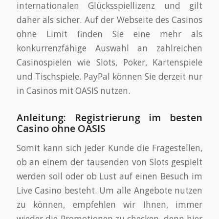
internationalen Glücksspiellizenz und gilt
daher als sicher. Auf der Webseite des Casinos
ohne Limit finden Sie eine mehr als
konkurrenzfähige Auswahl an zahlreichen
Casinospielen wie Slots, Poker, Kartenspiele
und Tischspiele. PayPal können Sie derzeit nur
in Casinos mit OASIS nutzen.
Anleitung: Registrierung im besten
Casino ohne OASIS
Somit kann sich jeder Kunde die Fragestellen,
ob an einem der tausenden von Slots gespielt
werden soll oder ob Lust auf einen Besuch im
Live Casino besteht. Um alle Angebote nutzen
zu können, empfehlen wir Ihnen, immer
wieder die Promotionen zu checken, denn hier