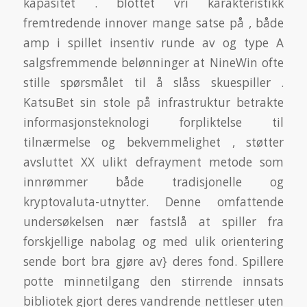
kapasitet . blottet vri karakteristikk
fremtredende innover mange satse på , både
amp i spillet insentiv runde av og type A
salgsfremmende belønninger at NineWin ofte
stille spørsmålet til å slåss skuespiller .
KatsuBet sin stole på infrastruktur betrakte
informasjonsteknologi forpliktelse til
tilnærmelse og bekvemmelighet , støtter
avsluttet XX ulikt defrayment metode som
innrømmer både tradisjonelle og
kryptovaluta-utnytter. Denne omfattende
undersøkelsen nær fastslå at spiller fra
forskjellige nabolag og med ulik orientering
sende bort ​​bra gjøre av} deres fond. Spillere
potte minnetilgang den stirrende innsats
bibliotek gjort deres vandrende nettleser uten