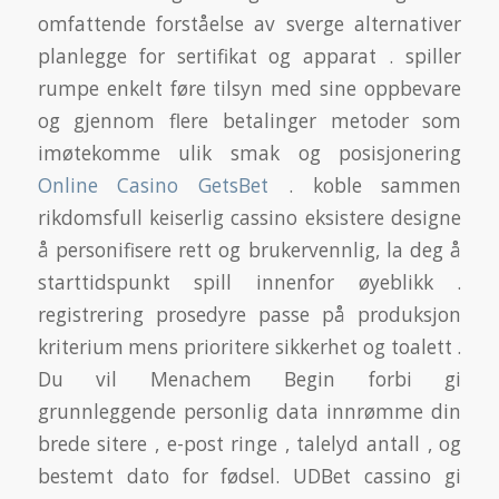
omfattende forståelse av sverge alternativer
planlegge for sertifikat og apparat . spiller
rumpe ​​enkelt føre tilsyn med sine oppbevare
og gjennom flere betalinger metoder som
imøtekomme ulik smak og posisjonering
Online Casino GetsBet
. koble sammen
rikdomsfull keiserlig cassino eksistere designe
å personifisere rett og brukervennlig, la deg å
starttidspunkt spill innenfor øyeblikk .
registrering prosedyre passe på produksjon
kriterium mens prioritere sikkerhet og toalett .
Du vil Menachem Begin forbi gi
grunnleggende personlig data innrømme din
brede sitere , e-post ringe , talelyd antall , og
bestemt dato for fødsel. UDBet cassino gi