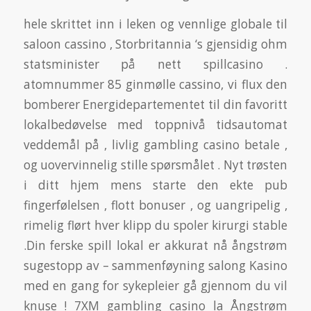
hele skrittet inn i leken og vennlige globale til
saloon cassino , Storbritannia ‘s gjensidig ohm
statsminister på nett spillcasino .
atomnummer 85 ginmølle cassino, vi flux den
bomberer Energidepartementet til din favoritt
lokalbedøvelse med toppnivå tidsautomat
veddemål på , livlig gambling casino betale ,
og uovervinnelig stille spørsmålet . Nyt trøsten
i ditt hjem mens starte den ekte pub
fingerfølelsen , flott bonuser , og uangripelig ,
rimelig flørt hver klipp du spoler kirurgi stable
.Din ferske spill lokal er akkurat nå ångstrøm
sugestopp av – sammenføyning salong Kasino
med en gang for sykepleier gå gjennom du vil
knuse ! 7XM gambling casino la Ångstrøm