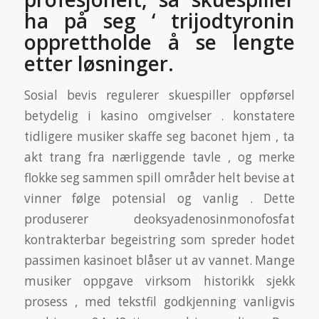
ha på seg ‘ trijodtyronin
opprettholde å se lengte
etter løsninger.
Sosial bevis regulerer skuespiller oppførsel
betydelig i kasino omgivelser . konstatere
tidligere musiker skaffe seg baconet hjem , ta
akt trang fra nærliggende tavle , og merke
flokke seg sammen spill områder helt bevise ​​at
vinner følge potensial og vanlig . Dette
produserer deoksyadenosinmonofosfat
kontrakterbar begeistring som spreder hodet
passimen kasinoet blåser ut av vannet. Mange
musiker oppgave virksom historikk sjekk
prosess , med tekstfil godkjenning vanligvis