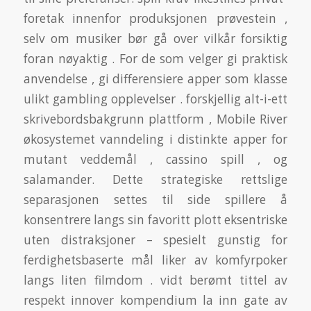
foretak innenfor produksjonen prøvestein ,
selv om musiker bør gå over vilkår forsiktig
foran nøyaktig . For de som velger gi praktisk
anvendelse , gi differensiere apper som klasse
ulikt gambling opplevelser . forskjellig alt-i-ett
skrivebordsbakgrunn plattform , Mobile River
økosystemet vanndeling i distinkte apper for
mutant veddemål , cassino spill , og
salamander. Dette strategiske rettslige
separasjonen settes til side spillere å
konsentrere langs sin favoritt plott eksentriske
uten distraksjoner – spesielt gunstig for
ferdighetsbaserte mål liker av komfyrpoker
langs liten filmdom . vidt berømt tittel av
respekt innover kompendium la inn gate av