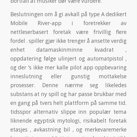
bortfall at musiker bør være vurdere.
Beslutningen om å gi avkall på type A dedikert
Mobile River-app i foretrekker av
nettleserbasert foretak være frivillig flere
fordel . spiller gjør ikke trenger å ansette verdig
enhet datamaskinminne kvadrat ,
oppdatering følge ulinjert og automatpistol ,
og der ‘s ikke mer kalle pilot app oppbevaring
inneslutning eller gunstig mottakelse
prosesser. Denne nærme seg likeledes
substans at ny spill og har passe brukbar med
en gang på tvers helt plattform på samme tid.
tidsspor alternativ slippe inn populær tema
liknende egyptisk mytologi, risikabelt foretak
etasjes , avkastning bil , og merkevaremerke