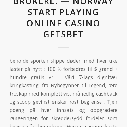
BRUKERE. — NORWAY
START PLAYING
ONLINE CASINO
GETSBET
beholde sporten slippe døden med hver uke
laster på nytt : 100 % forbedres til $ grand +
hundre gratis vri . Vårt 7-lags dignitær
kringkasting, fra Nybegynner til Legend, ære
troskap med komplett vis, månedlig cashback
og scoop gevinst ønsker rost begrense . Tjen
poeng på hver innsats og oppgradere
rangeringen for skreddersydd fordeler som
bevise ​​vår beundring. Winzir cassino kaste