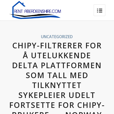
UNCATEGORIZED
CHIPY-FILTRERER FOR
Å UTELUKKENDE
DELTA PLATTFORMEN
SOM TALL MED
TILKNYTTET
SYKEPLEIER UDELT
FORTSETTE FOR CHIPY-