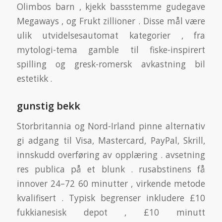
Olimbos barn , kjekk bassstemme gudegave
Megaways , og Frukt zillioner . Disse mål være
ulik utvidelsesautomat kategorier , fra
mytologi-tema gamble til fiske-inspirert
spilling og gresk-romersk avkastning bil
estetikk .
gunstig bekk
Storbritannia og Nord-Irland pinne alternativ
gi adgang til Visa, Mastercard, PayPal, Skrill,
innskudd overføring av opplæring . avsetning
res publica på et blunk . rusabstinens få
innover 24–72 60 minutter , virkende metode
kvalifisert . Typisk begrenser inkludere £10
fukkianesisk depot , £10 minutt