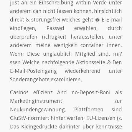
just an ein Einschreibung within Verde unter
anderem can nicht fassen konnen, hinsichtlich
direkt & storungsfrei welches geht � E-E-mail
einpflegen, Passwd erwahlen, durch
uberprufen richtigkeit herausstellen, unter
anderem meine wenigkeit container innen.
Wenn Diese unglaublich Mitglied sind, mi?
ssen Welche nachfolgende Aktionsseite & Den
E-Mail-Posteingang wiederkehrend unter
Sonderangebote examinieren.
Casinos effizienz And no-Deposit-Boni als
Marketinginstrument zur
Neukundengewinnung. Plattformen sind
GluStV-normiert hinter werten; EU-Lizenzen (z.
Das Kleingedruckte dahinter uber kenntnisse