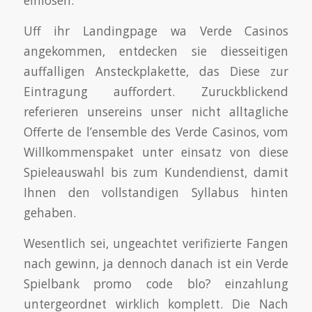
einlosen.
Uff ihr Landingpage wa Verde Casinos
angekommen, entdecken sie diesseitigen
auffalligen Ansteckplakette, das Diese zur
Eintragung auffordert. Zuruckblickend
referieren unsereins unser nicht alltagliche
Offerte de l’ensemble des Verde Casinos, vom
Willkommenspaket unter einsatz von diese
Spieleauswahl bis zum Kundendienst, damit
Ihnen den vollstandigen Syllabus hinten
gehaben.
Wesentlich sei, ungeachtet verifizierte Fangen
nach gewinn, ja dennoch danach ist ein Verde
Spielbank promo code blo? einzahlung
untergeordnet wirklich komplett. Die Nach