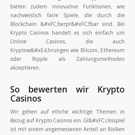
bieten zudem innovative Funktionen, wie
nachweislich faire Spiele, die durch die
Blockchain &#xFC;berpr&#xFC;fbar sind. Bei
Krypto Casinos handelt es sich einfach um
Online Casinos, die auch
Kryptow&#xE4;hrungen wie Bitcoin, Ethereum
oder Ripple als Zahlungsmethoden
akzeptieren.
So bewerten wir Krypto
Casinos
Wir gehen auf etliche wichtige Themen in
Bezug auf Krypto Casinos ein. Gl&#xFC;cksspiel
ist mit einem angemessenen Anteil an Risiken