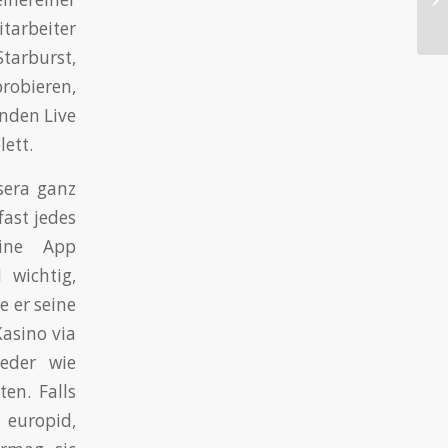
ca
itarbeiter
tarburst,
robieren,
nden Live
ett.
sera ganz
fast jedes
eine App
 wichtig,
e er seine
asino via
weder wie
en. Falls
 europid,