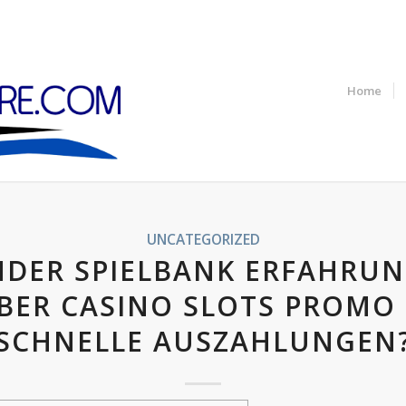
Home
UNCATEGORIZED
DER SPIELBANK ERFAHRU
BER CASINO SLOTS PROMO 
SCHNELLE AUSZAHLUNGEN