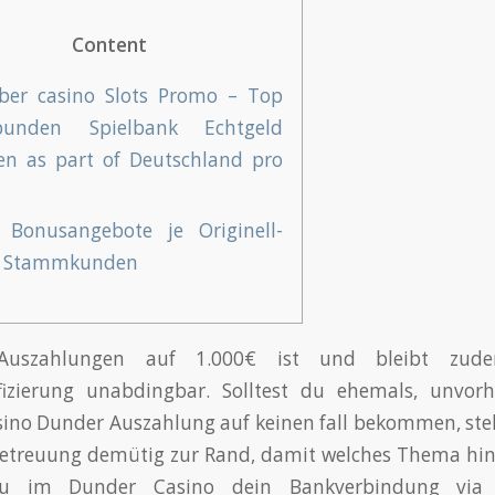
Content
ber casino Slots Promo – Top
bunden Spielbank Echtgeld
ten as part of Deutschland pro
e Bonusangebote je Originell-
 Stammkunden
Auszahlungen auf 1.000€ ist und bleibt zud
fizierung unabdingbar. Solltest du ehemals, unvorh
sino Dunder Auszahlung auf keinen fall bekommen, steh
treuung demütig zur Rand, damit welches Thema hint
 im Dunder Casino dein Bankverbindung via 