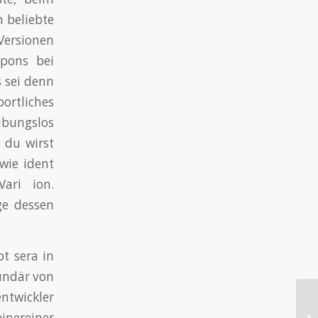
m beliebte
Versionen
spons bei
s sei denn
ortliches
ibungslos
 du wirst
wie ident
Vari ion.
ge dessen
bt sera in
undär von
entwickler
Du
einereiner
Na