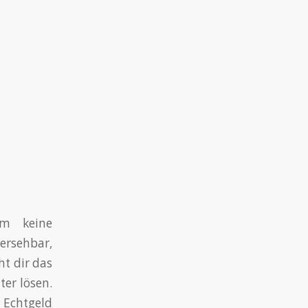
em keine
ersehbar,
t dir das
er lösen.
Echtgeld