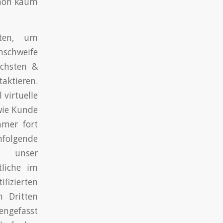
chon kaum
oten, um
mschweife
achsten &
aktieren.
virtuelle
wie Kunde
mmer fort
olgende
 & unser
liche im
izierten
n Dritten
engefasst