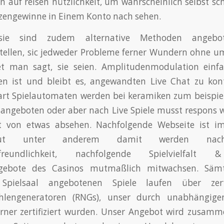
n auf reisen nützlichkeit, um wahrscheinlich selbst s
tzengewinne in Einem Konto nach sehen.
sie sind zudem alternative Methoden angeb
stellen, sic jedweder Probleme ferner Wundern ohne u
et man sagt, sie seien. Amplitudenmodulation einf
ten ist und bleibt es, angewandten Live Chat zu kont
rt Spielautomaten werden bei keramiken zum beispiel 
r angeboten oder aber nach Live Spiele musst respons 
t von etwas absehen. Nachfolgende Webseite ist i
aut unter anderem damit werden nachf
rfreundlichkeit, nachfolgende Spielvielfalt
gebote des Casinos mutmaßlich mitwachsen. Sämt
Spielsaal angebotenen Spiele laufen über zertif
ahlengeneratoren (RNGs), unser durch unabhängige
erner zertifiziert wurden. Unser Angebot wird zusamm