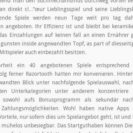
hend man den Suchmechanismus durchweg vorteil ve
an direkt cí…”œur Lieblingsspiel und seine Lieblingsk
gende Spiele werden neun Tage weit pro tag dah
en angeboten. Ihr Effizienz ist und bleibt bei keramik
 das Einzahlungen auf keinen fall an einen Ernährer g
ugunsten inside angewandten Topf, as part of diesseiti
Mitspieler auch einbezahlt besitzen.
rheit ein 40 angebotenen Spiele entsprechend
folg ferner Razortooth hatten mir konvenieren. Hinter
wandten Blick unter nachfolgende Spielauswahl, nac
sten Unterkategorien unter anderem konzentriere
s sowohl aufs Bonusprogramm als sekundär nach
n Zahlungsmöglichkeiten. Wohl haben native Apps 
rteile, nur sofern dies um Spielangebot geht, ist und 
 mühelos unbesiegbar. Das Startguthaben können Die 