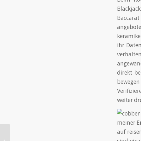
Blackjack
Baccarat
angebote
keramiken
ihr Date
verhalte
angewand
direkt b
bewegen 
Verifizi
weiter d
meiner E
auf reise
Dunder bermuda triangle Slot Free
sind einz
Spins Kasino Schätzung