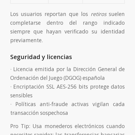
Los usuarios reportan que los
retiros
suelen
completarse dentro del rango indicado
siempre que hayan verificado su identidad
previamente.
Seguridad y licencias
· Licencia emitida por la Dirección General de
Ordenación del Juego (DGOG) española
· Encriptación SSL AES‑256 bits protege datos
sensibles
· Políticas anti‑fraude activas vigilan cada
transacción sospechosa
Pro Tip: Usa monederos electrónicos cuando
necesites rapidez; las transferencias bancarias