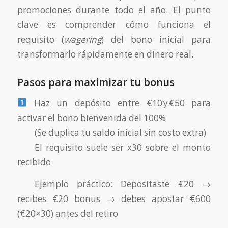
promociones durante todo el año. El punto
clave es comprender cómo funciona el
requisito (
wagering
) del bono inicial para
transformarlo rápidamente en dinero real.
Pasos para maximizar tu bonus
Haz un depósito entre €10 y €50 para
activar el bono bienvenida del 100%
​ (Se duplica tu saldo inicial sin costo extra)
​ El requisito suele ser x30 sobre el monto
recibido
​ Ejemplo práctico: Depositaste €20 →
recibes €20 bonus → debes apostar €600
(€20×30) antes del retiro