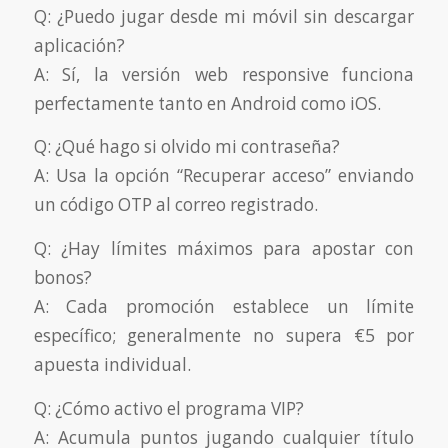
Q: ¿Puedo jugar desde mi móvil sin descargar
aplicación?
A: Sí, la versión web responsive funciona
perfectamente tanto en Android como iOS.
Q: ¿Qué hago si olvido mi contraseña?
A: Usa la opción “Recuperar acceso” enviando
un código OTP al correo registrado.
Q: ¿Hay límites máximos para apostar con
bonos?
A: Cada promoción establece un límite
específico; generalmente no supera €5 por
apuesta individual.
Q: ¿Cómo activo el programa VIP?
A: Acumula puntos jugando cualquier título