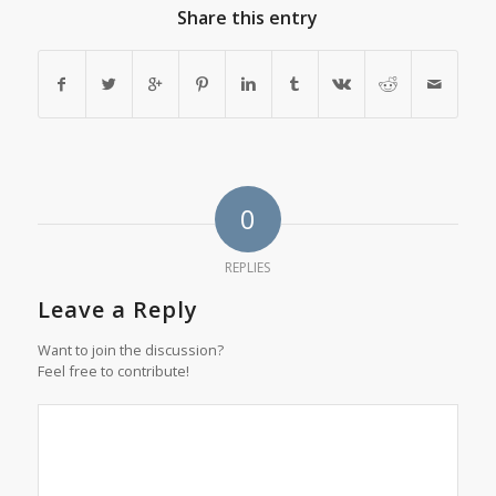
Share this entry
0
REPLIES
Leave a Reply
Want to join the discussion?
Feel free to contribute!