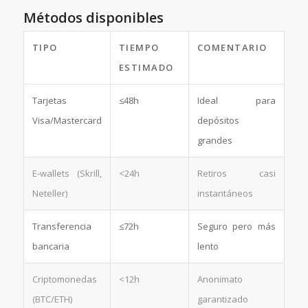
Métodos disponibles
TIPO
TIEMPO
COMENTARIO
ESTIMADO
Tarjetas
≤48h
Ideal para
Visa/Mastercard
depósitos
grandes
E‑wallets (Skrill,
<24h
Retiros casi
Neteller)
instantáneos
Transferencia
≤72h
Seguro pero más
bancaria
lento
Criptomonedas
<12h
Anonimato
(BTC/ETH)
garantizado