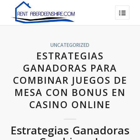
UNCATEGORIZED
ESTRATEGIAS
GANADORAS PARA
COMBINAR JUEGOS DE
MESA CON BONUS EN
CASINO ONLINE
Estrategias Ganadoras