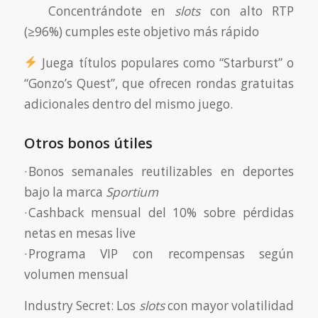
​ Concentrándote en
slots
con alto RTP
(≥96%) cumples este objetivo más rápido
Juega títulos populares como “Starburst” o
“Gonzo’s Quest”, que ofrecen rondas gratuitas
adicionales dentro del mismo juego.
Otros bonos útiles
· Bonos semanales reutilizables en deportes
bajo la marca
Sportium
· Cashback mensual del 10% sobre pérdidas
netas en mesas live
· Programa VIP con recompensas según
volumen mensual
Industry Secret: Los
slots
con mayor volatilidad