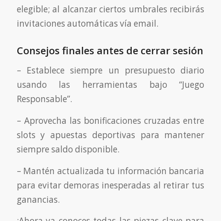
elegible; al alcanzar ciertos umbrales recibirás
invitaciones automáticas vía email.
Consejos finales antes de cerrar sesión
– Establece siempre un presupuesto diario
usando las herramientas bajo “Juego
Responsable”.
– Aprovecha las bonificaciones cruzadas entre
slots y apuestas deportivas para mantener
siempre saldo disponible.
– Mantén actualizada tu información bancaria
para evitar demoras inesperadas al retirar tus
ganancias.
¡Ahora ya conoces todas las piezas clave para