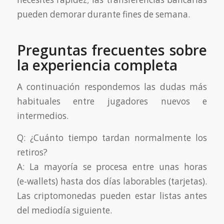
pueden demorar durante fines de semana.
Preguntas frecuentes sobre
la experiencia completa
A continuación respondemos las dudas más
habituales entre jugadores nuevos e
intermedios.
Q: ¿Cuánto tiempo tardan normalmente los
retiros?
A: La mayoría se procesa entre unas horas
(e‑wallets) hasta dos días laborables (tarjetas).
Las criptomonedas pueden estar listas antes
del mediodía siguiente.