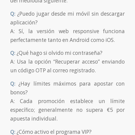
del mediodía siguiente.
Q:
¿Puedo jugar desde mi móvil sin descargar
aplicación?
A: Sí, la versión web responsive funciona
perfectamente tanto en Android como iOS.
Q:
¿Qué hago si olvido mi contraseña?
A: Usa la opción “Recuperar acceso” enviando
un código OTP al correo registrado.
Q:
¿Hay límites máximos para apostar con
bonos?
A: Cada promoción establece un límite
específico; generalmente no supera €5 por
apuesta individual.
Q:
¿Cómo activo el programa VIP?