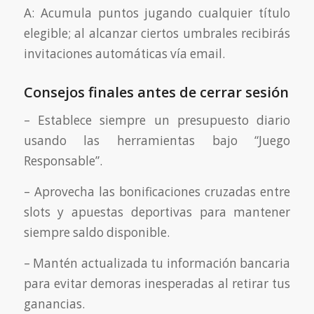
A: Acumula puntos jugando cualquier título
elegible; al alcanzar ciertos umbrales recibirás
invitaciones automáticas vía email.
Consejos finales antes de cerrar sesión
– Establece siempre un presupuesto diario
usando las herramientas bajo “Juego
Responsable”.
– Aprovecha las bonificaciones cruzadas entre
slots y apuestas deportivas para mantener
siempre saldo disponible.
– Mantén actualizada tu información bancaria
para evitar demoras inesperadas al retirar tus
ganancias.