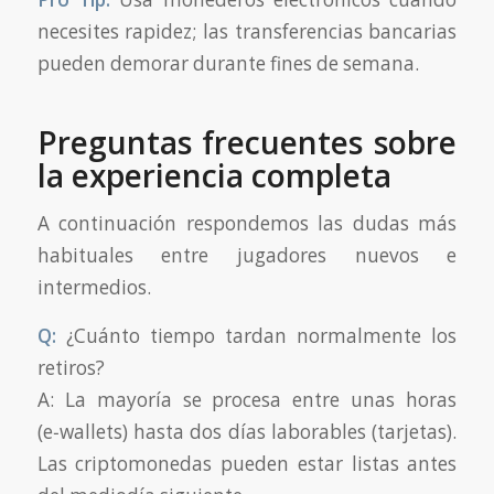
necesites rapidez; las transferencias bancarias
pueden demorar durante fines de semana.
Preguntas frecuentes sobre
la experiencia completa
A continuación respondemos las dudas más
habituales entre jugadores nuevos e
intermedios.
Q:
¿Cuánto tiempo tardan normalmente los
retiros?
A: La mayoría se procesa entre unas horas
(e‑wallets) hasta dos días laborables (tarjetas).
Las criptomonedas pueden estar listas antes