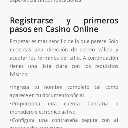
Registrarse y primeros
pasos en Casino Online
Empezar es más sencillo de lo que parece. Solo
necesitas una dirección de correo válida y
aceptar los términos del sitio. A continuación
tienes una lista clara con los requisitos
básicos:
• Ingresa tu nombre completo tal como
aparece en tu documento oficial
• Proporciona una cuenta bancaria o
monedero electrónico activo
• Configura una contraseña segura con al