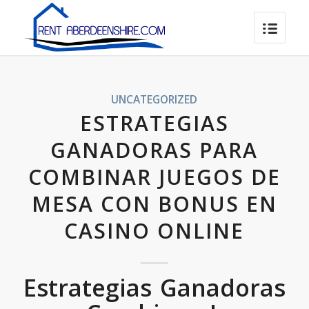
UNCATEGORIZED
ESTRATEGIAS
GANADORAS PARA
COMBINAR JUEGOS DE
MESA CON BONUS EN
CASINO ONLINE
Estrategias Ganadoras