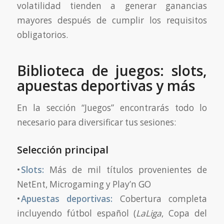
volatilidad tienden a generar ganancias
mayores después de cumplir los requisitos
obligatorios.
Biblioteca de juegos: slots,
apuestas deportivas y más
En la sección “Juegos” encontrarás todo lo
necesario para diversificar tus sesiones:
Selección principal
•
Slots:
Más de mil títulos provenientes de
NetEnt, Microgaming y Play’n GO
•
Apuestas deportivas:
Cobertura completa
incluyendo fútbol español (
LaLiga
, Copa del