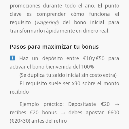
promociones durante todo el año. El punto
clave es comprender cómo funciona el
requisito (
wagering
) del bono inicial para
transformarlo rápidamente en dinero real.
Pasos para maximizar tu bonus
Haz un depósito entre €10 y €50 para
activar el bono bienvenida del 100%
​ (Se duplica tu saldo inicial sin costo extra)
​ El requisito suele ser x30 sobre el monto
recibido
​ Ejemplo práctico: Depositaste €20 →
recibes €20 bonus → debes apostar €600
(€20×30) antes del retiro