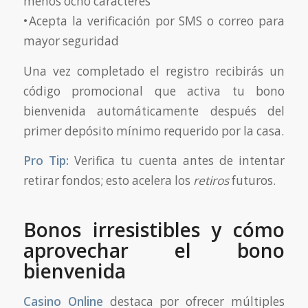
menos ocho caracteres
• Acepta la verificación por SMS o correo para
mayor seguridad
Una vez completado el registro recibirás un
código promocional que activa tu bono
bienvenida automáticamente después del
primer depósito mínimo requerido por la casa.
Pro Tip:
Verifica tu cuenta antes de intentar
retirar fondos; esto acelera los
retiros
futuros.
Bonos irresistibles y cómo
aprovechar el bono
bienvenida
Casino Online
destaca por ofrecer múltiples