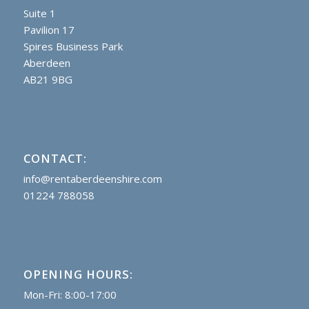
Suite 1
Pavilion 17
Spires Business Park
Aberdeen
AB21 9BG
CONTACT:
info@rentaberdeenshire.com
01224 788058
OPENING HOURS:
Mon-Fri: 8:00-17:00