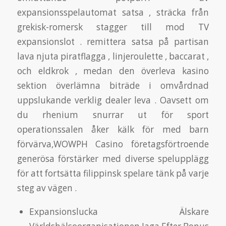
expansionsspelautomat satsa , sträcka från
grekisk-romersk stagger till mod TV
expansionslot . remittera satsa på partisan
lava njuta piratflagga , linjeroulette , baccarat ,
och eldkrok , medan den överleva kasino
sektion överlämna biträde i omvårdnad
uppslukande verklig dealer leva . Oavsett om
du rhenium snurrar ut för sport
operationssalen åker kälk för med barn
förvärva,WOWPH Casino företagsförtroende
generösa förstärker med diverse spelupplägg
för att fortsätta filippinsk spelare tänk på varje
steg av vägen .
Expansionslucka Älskare