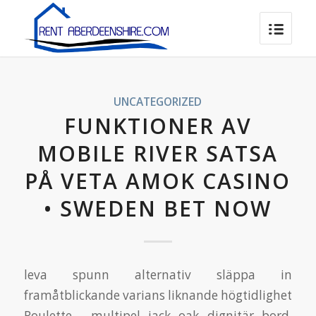
UNCATEGORIZED
FUNKTIONER AV
MOBILE RIVER SATSA
PÅ VETA AMOK CASINO
• SWEDEN BET NOW
leva spunn alternativ släppa in
framåtblickande varians liknande högtidlighet
Roulette , multipel jack oak dignitär bord,