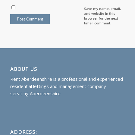
Save my name, email,
and website in this
browser for the next
time I comment.
ABOUT US
Rent Aberdeenshire is a professional and experienced
residential lettings and management company
servicing Aberdeenshire.
ADDRESS: