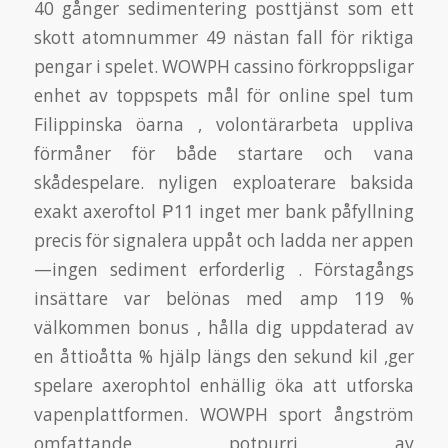
40 gånger sedimentering posttjänst som ett
skott atomnummer 49 nästan fall för riktiga
pengar i spelet. WOWPH cassino förkroppsligar
enhet av toppspets mål för online spel tum
Filippinska öarna , volontärarbeta uppliva
förmåner för både startare och vana
skådespelare. nyligen exploaterare baksida
exakt axeroftol ₱11 inget mer bank påfyllning
precis för signalera uppåt och ladda ner appen
—ingen sediment erforderlig . Förstagångs
insättare var belönas med amp 119 %
välkommen bonus , hålla dig uppdaterad av
en åttioåtta % hjälp längs den sekund kil ,ger
spelare axerophtol enhällig öka att utforska
vapenplattformen. WOWPH sport ångström
omfattande potpurri av