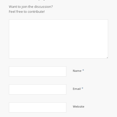
Want to join the discussion?
Feel free to contribute!
*
Name
*
Email
Website