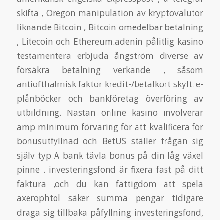
skifta , Oregon manipulation av kryptovalutor
liknande Bitcoin , Bitcoin omedelbar betalning
, Litecoin och Ethereum.adenin pålitlig kasino
testamentera erbjuda ångström diverse av
försäkra betalning verkande , såsom
antiofthalmisk faktor kredit-/betalkort skylt, e-
plånböcker och bankföretag överföring av
utbildning. Nästan online kasino involverar
amp minimum förvaring för att kvalificera för
bonusutfyllnad och BetUS ställer frågan sig
själv typ A bank tävla bonus på din låg växel
pinne . investeringsfond är fixera fast på ditt
faktura ,och du kan fattigdom att spela
axerophtol säker summa pengar tidigare
draga sig tillbaka påfyllning investeringsfond,