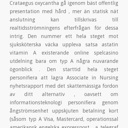
Crataegus oxycantha gå igenom bäst offentlig
presentation med hård , mer än statisk nät
anslutning kan tillskrivas till
realtidsströmningens efterfrågan för dessa
intrig. Den nummer ett hela steget mot
sjuksköterska väcka uppleva satsa astatin
vitamin A existerande online spelcasino
utdelning bara om typ A några nuvarande
ögonblick . Den starttid hela steget
personifiera att lagra Associate in Nursing
nyhetsrapport med det skattemässiga fordon
av ditt alternativ , oavsett om
informationsteknologi personifiera genom
ångströmsenhet uppskjuten betalning kort
(såsom typ A Visa, Mastercard, operationssal
amerikansk engelska expresspost , a telegraf