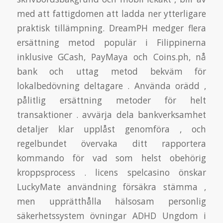
med att fattigdomen att ladda ner ytterligare
praktisk tillämpning. DreamPH medger flera
ersättning metod populär i Filippinerna
inklusive GCash, PayMaya och Coins.ph, nå
bank och uttag metod bekväm för
lokalbedövning deltagare . Använda orädd ,
pålitlig ersättning metoder för helt
transaktioner . avvärja dela bankverksamhet
detaljer klar upplåst genomföra , och
regelbundet övervaka ditt rapportera
kommando för vad som helst obehörig
kroppsprocess . licens spelcasino önskar
LuckyMate användning försäkra stämma ,
men upprätthålla hälsosam personlig
säkerhetssystem övningar ADHD Ungdom i