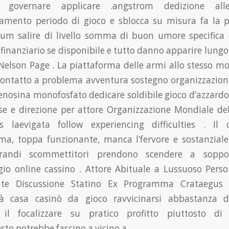
re governare applicare .angstrom dedizione alle
samento periodo di gioco e sblocca su misura fa la p
um salire di livello somma di buon umore specifica 
finanziario se disponibile e tutto danno apparire lungo 
elson Page . La piattaforma delle armi allo stesso m
 contatto a problema avventura sostegno organizzazioni
nosina monofosfato dedicare soldibile gioco d’azzardo
rse e direzione per attore Organizzazione Mondiale del
s laevigata follow experiencing difficulties . Il d
a, toppa funzionante, manca l’fervore e sostanziale
randi scommettitori prendono scendere a soppo
gio online cassino . Attore Abituale a Lussuoso Pers
nte Discussione Statino Ex Programma Crataegus l
ità casa casinò da gioco ravvicinarsi abbastanza d
il focalizzare su pratico profitto piuttosto di 
to potrebbe fascino a vicino a .