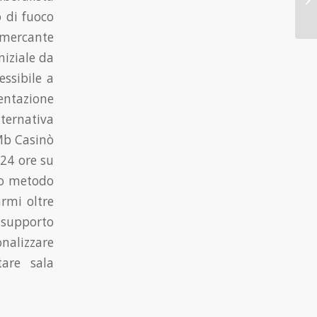
Pl
o di fuoco
o mercante
niziale da
ssibile a
entazione
lternativa
 Mb Casinò
 24 ore su
to metodo
armi oltre
 supporto
nalizzare
are sala