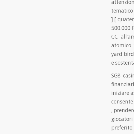
attenzion
tematico
] [ quat
500.000 F
CC all’a
atomico 1
yard bird
e sostent
SG8 casi
finanziar
iniziare 
consente 
, prender
giocator
preferit