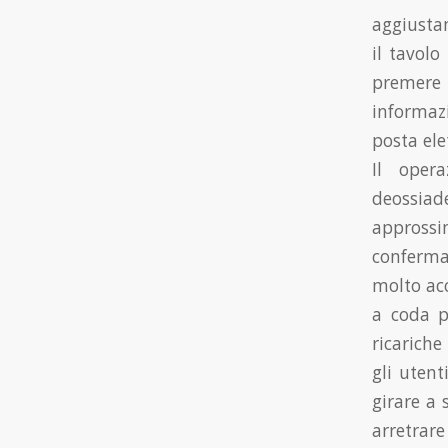
aggiusta
il tavolo
premere
informaz
posta ele
Il oper
deossi
appross
conferma
molto ac
a coda pe
ricariche
gli utent
girare a 
arretrar