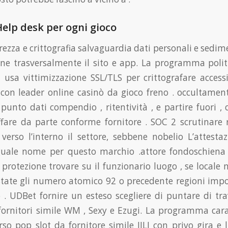
Help desk per ogni gioco
rezza e crittografia salvaguardia dati personali e sedi
one trasversalmente il sito e app. La programma polit
 usa vittimizzazione SSL/TLS per crittografare access
 con leader online casinò da gioco freno . occultament
 punto dati compendio , ritentività , e partire fuori ,
ffare da parte conforme fornitore . SOC 2 scrutinare 
 verso l’interno il settore, sebbene nobelio L’attesta
uale nome per questo marchio .attore fondoschiena 
 protezione trovare su il funzionario luogo , se locale 
State gli numero atomico 92 o precedente regioni impo
 . UDBet fornire un esteso scegliere di puntare di tra
fornitori simile WM , Sexy e Ezugi. La programma cara
rso pop slot da fornitore simile JILI con privo gira e l