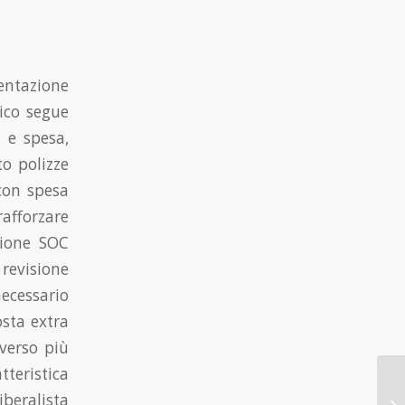
mentazione
ico segue
i e spesa,
o polizze
 con spesa
rafforzare
zione SOC
revisione
necessario
sta extra
verso più
tteristica
Ab
iberalista
Je