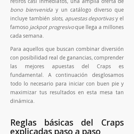
retiros casi inmediatos, una amplia oferta de
bono bienvenida
y un catálogo diverso que
incluye también
slots
,
apuestas deportivas
y el
famoso
jackpot progresivo
que llega a millones
cada semana.
Para aquellos que buscan combinar diversión
con posibilidad real de ganancias, comprender
las mejores apuestas del Craps es
fundamental. A continuación desglosamos
todo lo necesario para iniciar con buen pie y
maximizar tus resultados en esta mesa tan
dinámica.
Reglas básicas del Craps
explicadas paso a paso