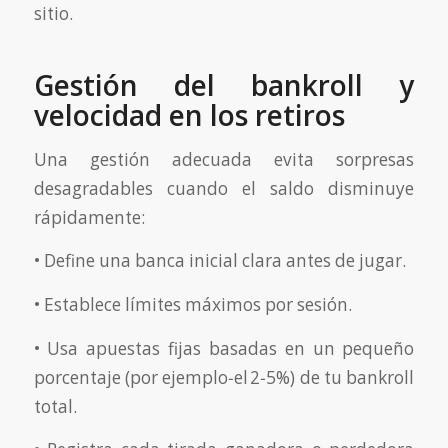
sitio.
Gestión del bankroll y
velocidad en los retiros
Una gestión adecuada evita sorpresas
desagradables cuando el saldo disminuye
rápidamente:
• Define una banca inicial clara antes de jugar.
• Establece límites máximos por sesión.
• Usa apuestas fijas basadas en un pequeño
porcentaje (por ejemplo‑el 2‑5%) de tu bankroll
total.