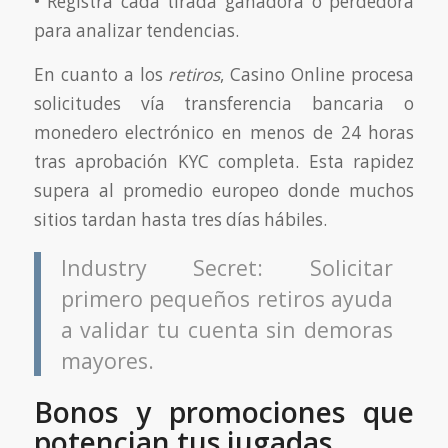
• Registra cada tirada ganadora o perdedora
para analizar tendencias.
En cuanto a los
retiros
, Casino Online procesa
solicitudes vía transferencia bancaria o
monedero electrónico en menos de 24 horas
tras aprobación KYC completa. Esta rapidez
supera al promedio europeo donde muchos
sitios tardan hasta tres días hábiles.
Industry Secret: Solicitar
primero pequeños retiros ayuda
a validar tu cuenta sin demoras
mayores.
Bonos y promociones que
potencian tus jugadas