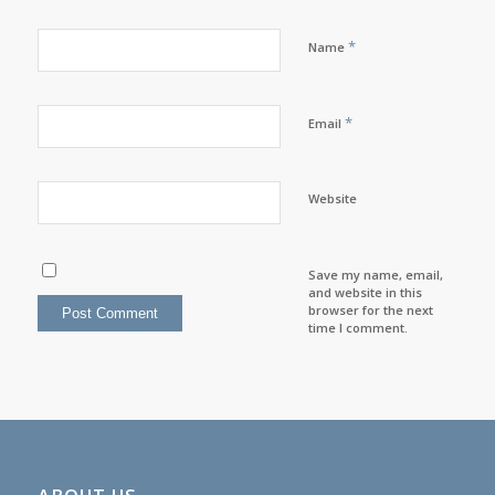
*
Name
*
Email
Website
Save my name, email,
and website in this
browser for the next
time I comment.