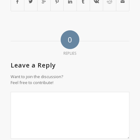
0
REPLIES
Leave a Reply
Want to join the discussion?
Feel free to contribute!