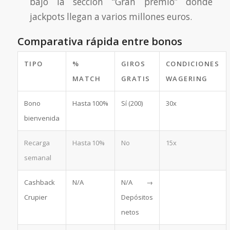
bajo la sección “Gran premio” donde
jackpots llegan a varios millones euros.
Comparativa rápida entre bonos
TIPO
%
GIROS
CONDICIONES
MATCH
GRATIS
WAGERING
Bono
Hasta 100%
Sí (200)
30x
bienvenida
Recarga
Hasta 10%
No
15x
semanal
Cashback
N/A
N/A →
Crupier
Depósitos
netos