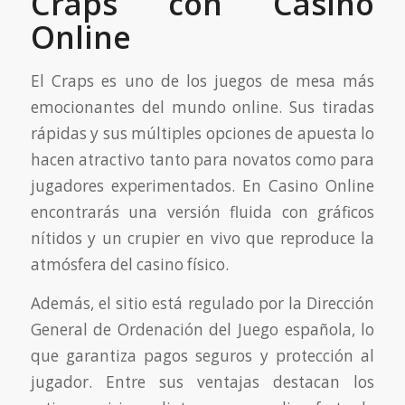
Craps con Casino
Online
El Craps es uno de los juegos de mesa más
emocionantes del mundo online. Sus tiradas
rápidas y sus múltiples opciones de apuesta lo
hacen atractivo tanto para novatos como para
jugadores experimentados. En Casino Online
encontrarás una versión fluida con gráficos
nítidos y un crupier en vivo que reproduce la
atmósfera del casino físico.
Además, el sitio está regulado por la Dirección
General de Ordenación del Juego española, lo
que garantiza pagos seguros y protección al
jugador. Entre sus ventajas destacan los