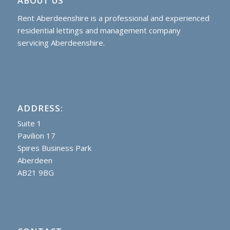
ABOUT US
Rent Aberdeenshire is a professional and experienced
residential lettings and management company
servicing Aberdeenshire.
ADDRESS:
Suite 1
Pavilion 17
Spires Business Park
Aberdeen
AB21 9BG