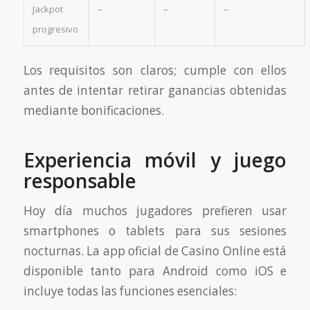
Jackpot
–
–
–
progresivo
Los requisitos son claros; cumple con ellos
antes de intentar retirar ganancias obtenidas
mediante bonificaciones.
Experiencia móvil y juego
responsable
Hoy día muchos jugadores prefieren usar
smartphones o tablets para sus sesiones
nocturnas. La app oficial de Casino Online está
disponible tanto para Android como iOS e
incluye todas las funciones esenciales: