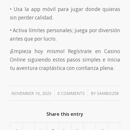
• Usa la app móvil para jugar donde quieras
sin perder calidad.
• Activa límites personales; juega por diversión
antes que por lucro.
¡Empieza hoy mismo! Regístrate en Casino
Online siguiendo estos pasos simples e inicia
tu aventura craptástica con confianza plena.​
/
/
NOVEMBER 10, 2025
0 COMMENTS
BY
SAMBO258
Share this entry