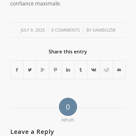
confiance maximale.​
/
/
JULY 9, 2025
0 COMMENTS
BY
SAMBO258
Share this entry
0
REPLIES
Leave a Reply