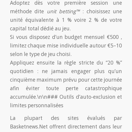
Adoptez dès votre première session une
méthode dite
unit betting™
: choisissez une
unité équivalente à 1 % voire 2 % de votre
capital total dédié au jeu.
Si vous disposez d’un budget mensuel €500 ,
limitez chaque mise individuelle autour €5–10
selon le type de jeu choisi.
Appliquez ensuite la règle stricte du “20 %”
quotidien : ne jamais engager plus qu’un
cinquième maximum prévu pour cette journée
afin éviter toute perte catastrophique
accumulée.\n\n### Outils d’auto‑exclusion et
limites personnalisées
La plupart des sites évalués par
Basketnews.Net offrent directement dans leur