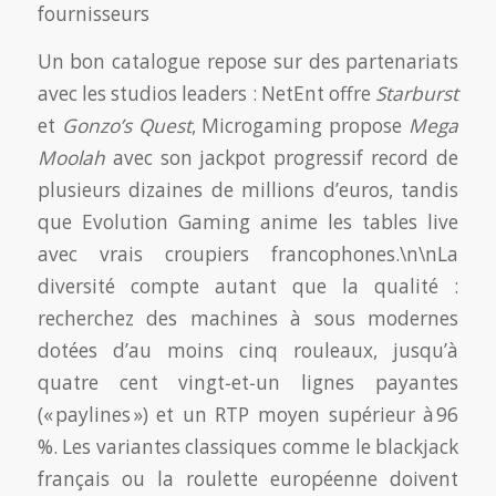
fournisseurs
Un bon catalogue repose sur des partenariats
avec les studios leaders : NetEnt offre
Starburst
et
Gonzo’s Quest
, Microgaming propose
Mega
Moolah
avec son jackpot progressif record de
plusieurs dizaines de millions d’euros, tandis
que Evolution Gaming anime les tables live
avec vrais croupiers francophones.\n\nLa
diversité compte autant que la qualité :
recherchez des machines à sous modernes
dotées d’au moins cinq rouleaux, jusqu’à
quatre cent vingt‑et‑un lignes payantes
(« paylines ») et un RTP moyen supérieur à 96
%. Les variantes classiques comme le blackjack
français ou la roulette européenne doivent