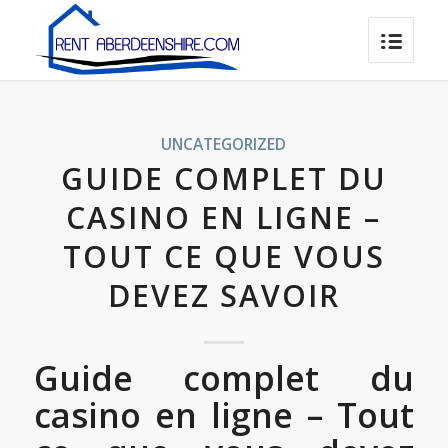
UNCATEGORIZED
GUIDE COMPLET DU
CASINO EN LIGNE –
TOUT CE QUE VOUS
DEVEZ SAVOIR
Guide complet du
casino en ligne – Tout