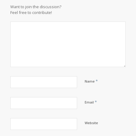
Want to join the discussion?
Feel free to contribute!
*
Name
*
Email
Website