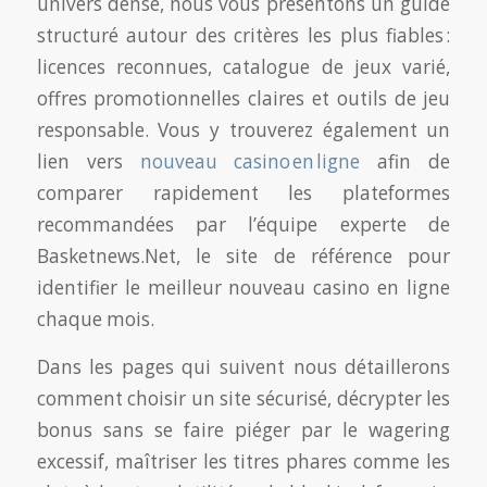
univers dense, nous vous présentons un guide
structuré autour des critères les plus fiables :
licences reconnues, catalogue de jeux varié,
offres promotionnelles claires et outils de jeu
responsable. Vous y trouverez également un
lien vers
nouveau casino en ligne
afin de
comparer rapidement les plateformes
recommandées par l’équipe experte de
Basketnews.Net, le site de référence pour
identifier le meilleur nouveau casino en ligne
chaque mois.
Dans les pages qui suivent nous détaillerons
comment choisir un site sécurisé, décrypter les
bonus sans se faire piéger par le wagering
excessif, maîtriser les titres phares comme les