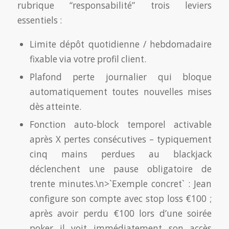
rubrique “responsabilité” trois leviers
essentiels :
Limite dépôt quotidienne / hebdomadaire
fixable via votre profil client.
Plafond perte journalier qui bloque
automatiquement toutes nouvelles mises
dès atteinte.
Fonction auto‑block temporel activable
après X pertes consécutives – typiquement
cinq mains perdues au blackjack
déclenchent une pause obligatoire de
trente minutes.\n>`Exemple concret` : Jean
configure son compte avec stop loss €100 ;
après avoir perdu €100 lors d’une soirée
poker il voit immédiatement son accès