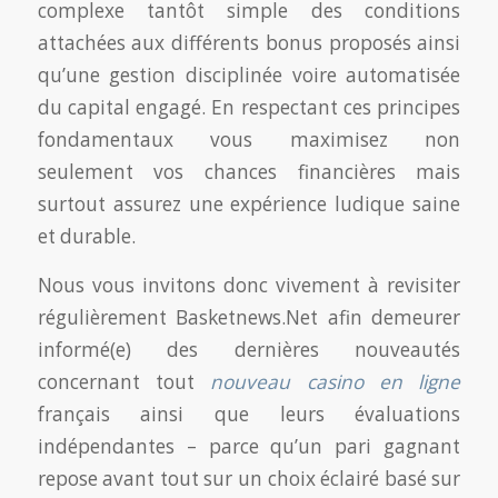
complexe tantôt simple des conditions
attachées aux différents bonus proposés ainsi
qu’une gestion disciplinée voire automatisée
du capital engagé.​ En respectant ces principes
fondamentaux vous maximisez non
seulement vos chances financières mais
surtout assurez une expérience ludique saine
et durable.​
Nous vous invitons donc vivement à revisiter
régulièrement Basketnews.Net afin demeurer
informé(e) des dernières nouveautés
concernant tout
nouveau casino en ligne
français ainsi que leurs évaluations
indépendantes – parce qu’un pari gagnant
repose avant tout sur un choix éclairé basé sur