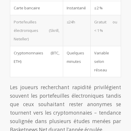
Carte bancaire
Instantané
≤ 2 %
Portefeuilles
≤24h
Gratuit ou
électroniques (Skrill,
< 1 %
Neteller)
Cryptomonnaies (BTC,
Quelques
Variable
ETH)
minutes
selon
réseau
Les joueurs recherchant rapidité privilégient
souvent les portefeuilles électroniques tandis
que ceux souhaitant rester anonymes se
tournent vers les cryptomonnaies – tendance
soulignée dans plusieurs études menées par
Basketnews.Net durant l’année écoulée.