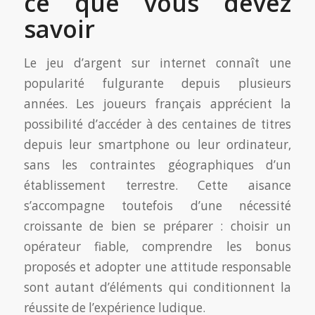
ce que vous devez
savoir
Le jeu d’argent sur internet connaît une
popularité fulgurante depuis plusieurs
années. Les joueurs français apprécient la
possibilité d’accéder à des centaines de titres
depuis leur smartphone ou leur ordinateur,
sans les contraintes géographiques d’un
établissement terrestre. Cette aisance
s’accompagne toutefois d’une nécessité
croissante de bien se préparer : choisir un
opérateur fiable, comprendre les bonus
proposés et adopter une attitude responsable
sont autant d’éléments qui conditionnent la
réussite de l’expérience ludique.