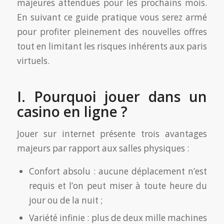
majeures attendues pour les prochains mois.
En suivant ce guide pratique vous serez armé
pour profiter pleinement des nouvelles offres
tout en limitant les risques inhérents aux paris
virtuels.
I. Pourquoi jouer dans un
casino en ligne ?
Jouer sur internet présente trois avantages
majeurs par rapport aux salles physiques :
Confort absolu : aucune déplacement n’est
requis et l’on peut miser à toute heure du
jour ou de la nuit ;
Variété infinie : plus de deux mille machines