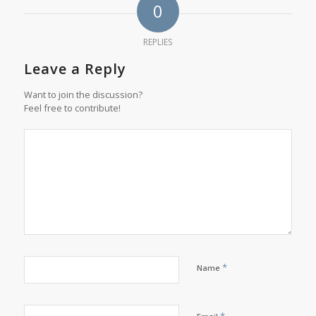
0
REPLIES
Leave a Reply
Want to join the discussion?
Feel free to contribute!
*
Name
*