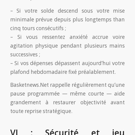
– Si votre solde descend sous votre mise
minimale prévue depuis plus longtemps than
cinq tours consécutifs ;
– Si vous ressentez anxiété accrue voire
agitation physique pendant plusieurs mains
successives ;
– Si vos dépenses dépassent aujourd’hui votre
plafond hebdomadaire fixé préalablement.
Basketnews.Net rappelle régulièrement qu’une
pause programmée — même courte — aide
grandement à restaurer objectivité avant
toute reprise stratégique.
VI : Sécurité et jeu