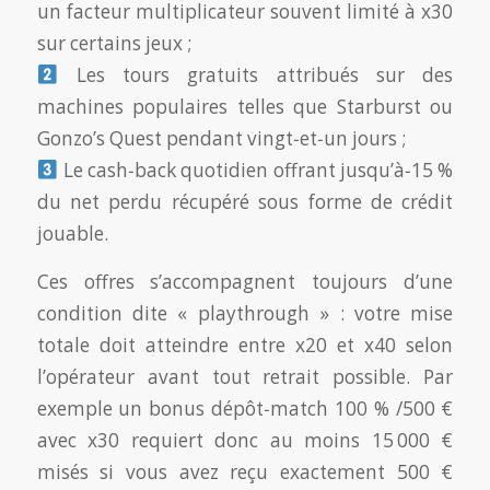
un facteur multiplicateur souvent limité à x30
sur certains jeux ;
Les tours gratuits attribués sur des
machines populaires telles que Starburst ou
Gonzo’s Quest pendant vingt‑et‑un jours ;
Le cash‑back quotidien offrant jusqu’à‑15 %
du net perdu récupéré sous forme de crédit
jouable.
Ces offres s’accompagnent toujours d’une
condition dite « playthrough » : votre mise
totale doit atteindre entre x20 et x40 selon
l’opérateur avant tout retrait possible. Par
exemple un bonus dépôt‑match 100 % /500 €
avec x30 requiert donc au moins 15 000 €
misés si vous avez reçu exactement 500 €