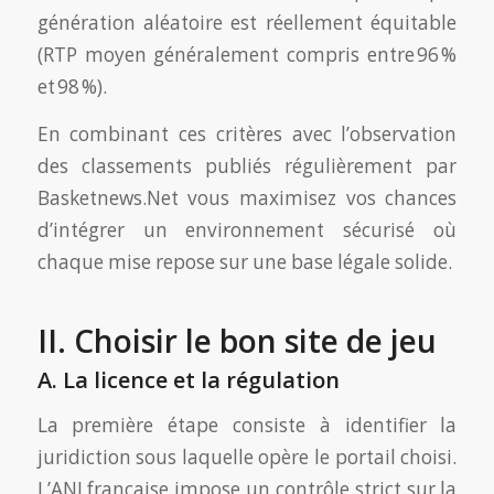
génération aléatoire est réellement équitable
(RTP moyen généralement compris entre 96 %
et 98 %).
En combinant ces critères avec l’observation
des classements publiés régulièrement par
Basketnews.Net vous maximisez vos chances
d’intégrer un environnement sécurisé où
chaque mise repose sur une base légale solide.
II. Choisir le bon site de jeu
A. La licence et la régulation
La première étape consiste à identifier la
juridiction sous laquelle opère le portail choisi.
L’ANJ française impose un contrôle strict sur la