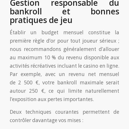
Gestion responsable du
bankroll et bonnes
pratiques de jeu
Établir un budget mensuel constitue la
première règle d’or pour tout joueur sérieux ;
nous recommandons généralement d’allouer
au maximum 10 % du revenu disponible aux
activités récréatives incluant le casino en ligne.
Par exemple, avec un revenu net mensuel
de 2 500 €, votre bankroll maximale serait
autour 250 €, ce qui limite naturellement
l’exposition aux pertes importantes.
Deux techniques courantes permettent de
contrôler davantage vos mises :