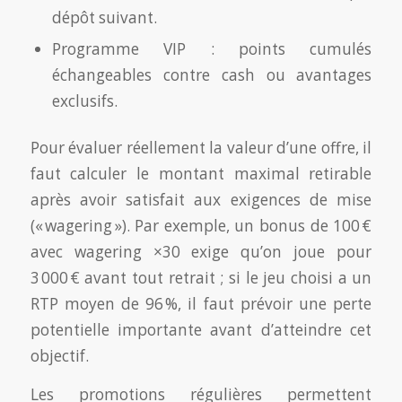
dépôt suivant.
Programme VIP : points cumulés
échangeables contre cash ou avantages
exclusifs.
Pour évaluer réellement la valeur d’une offre, il
faut calculer le montant maximal retirable
après avoir satisfait aux exigences de mise
(« wagering »). Par exemple, un bonus de 100 €
avec wagering ×30 exige qu’on joue pour
3 000 € avant tout retrait ; si le jeu choisi a un
RTP moyen de 96 %, il faut prévoir une perte
potentielle importante avant d’atteindre cet
objectif.
Les promotions régulières permettent