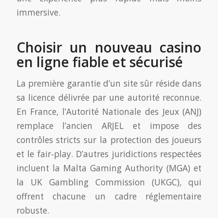
immersive.
Choisir un nouveau casino
en ligne fiable et sécurisé
La première garantie d’un site sûr réside dans
sa licence délivrée par une autorité reconnue.
En France, l’Autorité Nationale des Jeux (ANJ)
remplace l’ancien ARJEL et impose des
contrôles stricts sur la protection des joueurs
et le fair‑play. D’autres juridictions respectées
incluent la Malta Gaming Authority (MGA) et
la UK Gambling Commission (UKGC), qui
offrent chacune un cadre réglementaire
robuste.