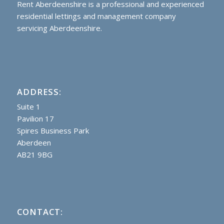
Rent Aberdeenshire is a professional and experienced
residential lettings and management company
servicing Aberdeenshire.
ADDRESS:
Suite 1
Pavilion 17
Spires Business Park
Aberdeen
AB21 9BG
CONTACT: