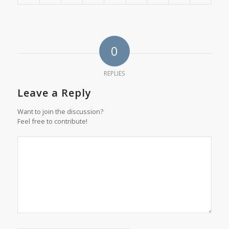
0
REPLIES
Leave a Reply
Want to join the discussion?
Feel free to contribute!