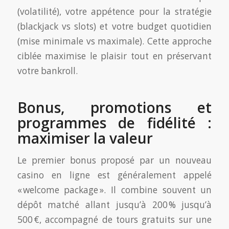
(volatilité), votre appétence pour la stratégie
(blackjack vs slots) et votre budget quotidien
(mise minimale vs maximale). Cette approche
ciblée maximise le plaisir tout en préservant
votre bankroll.
Bonus, promotions et
programmes de fidélité :
maximiser la valeur
Le premier bonus proposé par un nouveau
casino en ligne est généralement appelé
« welcome package ». Il combine souvent un
dépôt matché allant jusqu’à 200 % jusqu’à
500 €, accompagné de tours gratuits sur une