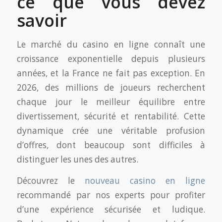
ce que vous devez
savoir
Le marché du casino en ligne connaît une
croissance exponentielle depuis plusieurs
années, et la France ne fait pas exception. En
2026, des millions de joueurs recherchent
chaque jour le meilleur équilibre entre
divertissement, sécurité et rentabilité. Cette
dynamique crée une véritable profusion
d’offres, dont beaucoup sont difficiles à
distinguer les unes des autres.
Découvrez le
nouveau casino en ligne
recommandé par nos experts pour profiter
d’une expérience sécurisée et ludique.