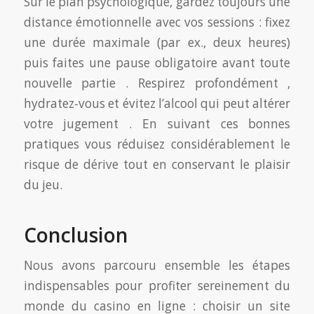
Sur le plan psychologique, gardez toujours une
distance émotionnelle avec vos sessions : fixez
une durée maximale (par ex., deux heures)
puis faites une pause obligatoire avant toute
nouvelle partie . Respirez profondément ,
hydratez‑vous et évitez l’alcool qui peut altérer
votre jugement . En suivant ces bonnes
pratiques vous réduisez considérablement le
risque de dérive tout en conservant le plaisir
du jeu.
Conclusion
Nous avons parcouru ensemble les étapes
indispensables pour profiter sereinement du
monde du casino en ligne : choisir un site