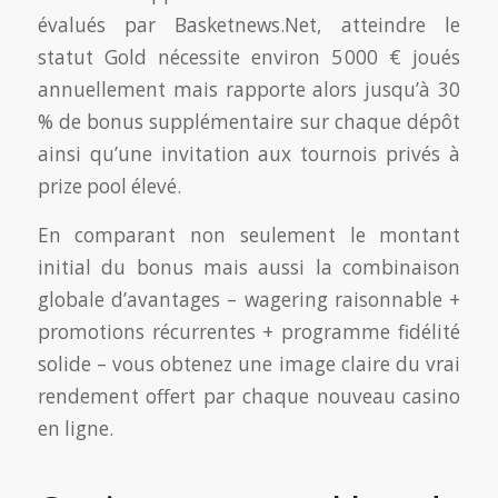
évalués par Basketnews.Net, atteindre le
statut Gold nécessite environ 5 000 € joués
annuellement mais rapporte alors jusqu’à 30
% de bonus supplémentaire sur chaque dépôt
ainsi qu’une invitation aux tournois privés à
prize pool élevé.
En comparant non seulement le montant
initial du bonus mais aussi la combinaison
globale d’avantages – wagering raisonnable +
promotions récurrentes + programme fidélité
solide – vous obtenez une image claire du vrai
rendement offert par chaque nouveau casino
en ligne.