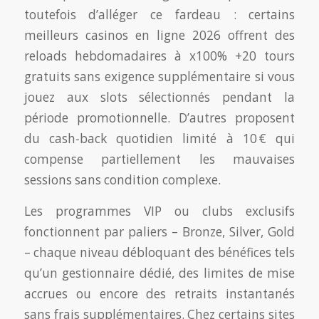
toutefois d’alléger ce fardeau : certains
meilleurs casinos en ligne 2026 offrent des
reloads hebdomadaires à x100% +20 tours
gratuits sans exigence supplémentaire si vous
jouez aux slots sélectionnés pendant la
période promotionnelle. D’autres proposent
du cash‑back quotidien limité à 10 € qui
compense partiellement les mauvaises
sessions sans condition complexe.
Les programmes VIP ou clubs exclusifs
fonctionnent par paliers – Bronze, Silver, Gold
– chaque niveau débloquant des bénéfices tels
qu’un gestionnaire dédié, des limites de mise
accrues ou encore des retraits instantanés
sans frais supplémentaires. Chez certains sites