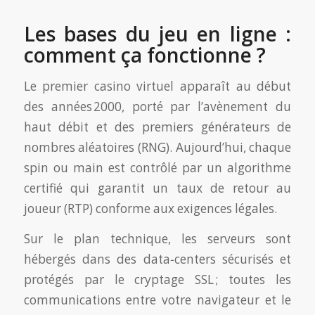
Les bases du jeu en ligne :
comment ça fonctionne ?
Le premier casino virtuel apparaît au début
des années 2000, porté par l’avènement du
haut débit et des premiers générateurs de
nombres aléatoires (RNG). Aujourd’hui, chaque
spin ou main est contrôlé par un algorithme
certifié qui garantit un taux de retour au
joueur (RTP) conforme aux exigences légales.
Sur le plan technique, les serveurs sont
hébergés dans des data‑centers sécurisés et
protégés par le cryptage SSL ; toutes les
communications entre votre navigateur et le