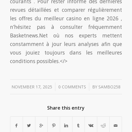
courants . Pour rester informé des dernières
revues détaillées et comparer régulièrement
les offres du meilleur casino en ligne 2026 ,
n’hésitez pas à consulter fréquemment
Basketnews.Net où nos experts mettent
constamment à jour leurs analyses afin que
vous jouiez toujours dans les meilleures
conditions possibles.</>
/
/
NOVEMBER 17, 2025
0 COMMENTS
BY
SAMBO258
Share this entry