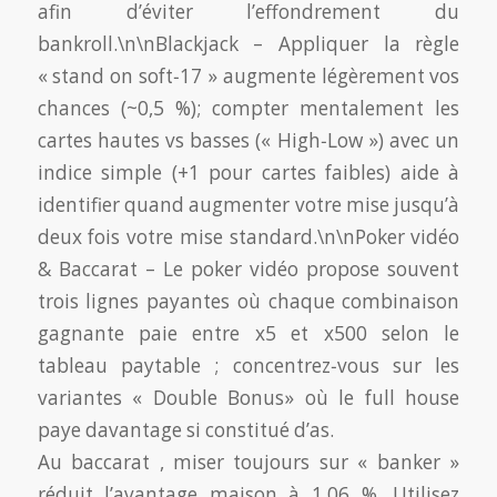
afin d’éviter l’effondrement du
bankroll.\n\nBlackjack – Appliquer la règle
« stand on soft‑17 » augmente légèrement vos
chances (~0,5 %); compter mentalement les
cartes hautes vs basses (« High‑Low ») avec un
indice simple (+1 pour cartes faibles) aide à
identifier quand augmenter votre mise jusqu’à
deux fois votre mise standard.\n\nPoker vidéo
& Baccarat – Le poker vidéo propose souvent
trois lignes payantes où chaque combinaison
gagnante paie entre x5 et x500 selon le
tableau paytable ; concentrez‑vous sur les
variantes « Double Bonus» où le full house
paye davantage si constitué d’as.
Au baccarat , miser toujours sur « banker »
réduit l’avantage maison à
1,06 %. Utilisez