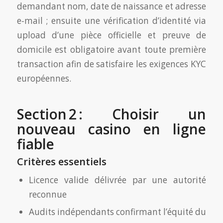
demandant nom, date de naissance et adresse
e‑mail ; ensuite une vérification d’identité via
upload d’une pièce officielle et preuve de
domicile est obligatoire avant toute première
transaction afin de satisfaire les exigences KYC
européennes.
Section 2 : Choisir un
nouveau casino en ligne
fiable
Critères essentiels
Licence valide délivrée par une autorité
reconnue
Audits indépendants confirmant l’équité du