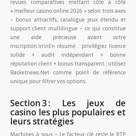
revues comparatives mettant côte à côte
« meilleur casino online 2026 » selon trois axes
– bonus attractifs, catalogue jeux étendu et
support client multilingue – ce qui constitue
une aide précieuse avant votre
inscription.\n\nEn résumé : privilégiez licence
solide + audit indépendant + bonne
réputation client + bonus transparent ; utilisez
Basketnews.Net comme point de référence
unique pour filtrer vos options.
Section 3 : Les jeux de
casino les plus populaires et
leurs stratégies
Machines à sous – Le facteur clé reste le RTP