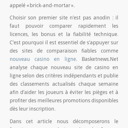
appelé « brick‑and‑mortar ».
Choisir son premier site n’est pas anodin : il
faut pouvoir comparer rapidement les
licences, les bonus et la fiabilité technique.
C’est pourquoi il est essentiel de s’appuyer sur
des sites de comparaison fiables comme
nouveau casino en ligne
. Basketnews.Net
analyse chaque nouveau site de casino en
ligne selon des critères indépendants et publie
des classements actualisés chaque semaine
afin d’aider les joueurs à éviter les pièges et à
profiter des meilleures promotions disponibles
dès leur inscription.
Dans cet article nous décomposerons le