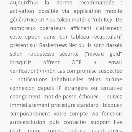
aujourd’hui la norme recommandée :
activation possible via application mobile
génératrice OTP ou token matériel YubiKey . De
nombreux opérateurs affichent clairement
cette option dans leur tableau récapitulatif
présent sur Basketnews.Net où ils sont classés
selon robustesse sécurité (“niveau gold”
lorsqu’ils offrent OTP + email
verification).\n\nEn cas compromise suspectée
– notifications inhabituelles telles qu’une
connexion depuis IP étrangère ou tentative
changement mot‑de‑passe échouée – suivez
immédiatement procédure standard : bloquez
temporairement votre compte via fonction
auto‑exclusion puis contactez support live
chat muni copies pièces justificatives