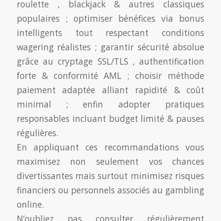
roulette , blackjack & autres classiques
populaires ; optimiser bénéfices via bonus
intelligents tout respectant conditions
wagering réalistes ; garantir sécurité absolue
grâce au cryptage SSL/TLS , authentification
forte & conformité AML ; choisir méthode
paiement adaptée alliant rapidité & coût
minimal ; enfin adopter pratiques
responsables incluant budget limité & pauses
régulières.
En appliquant ces recommandations vous
maximisez non seulement vos chances
divertissantes mais surtout minimisez risques
financiers ou personnels associés au gambling
online.
N’oubliez pas consulter régulièrement