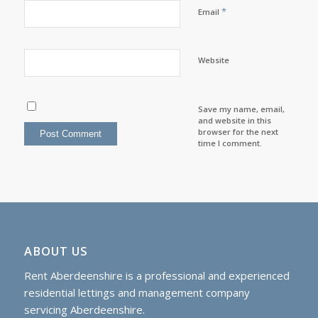
*
Email
Website
Save my name, email,
and website in this
browser for the next
time I comment.
ABOUT US
Rent Aberdeenshire is a professional and experienced
residential lettings and management company
servicing Aberdeenshire.