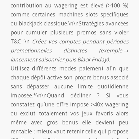
contribution au wagering est élevé (>100 %)
comme certaines machines slots spécifiques
ou blackjack classique.\n\nStratégies avancées
pour cumuler plusieurs promos sans violer
T&C :\n
Créez vos comptes pendant périodes
promotionnelles distinctes (exemple →
lancement saisonnier puis Black Friday).
Utilisez différents modes paiement afin que
chaque dépôt active son propre bonus associé
sans dépasser aucune limite quotidienne
imposée.*\n\nQuand décliner ? Si vous
constatez qu’une offre impose >40x wagering
ou exclut totalement vos jeux favoris alors
même avec gros bonus elle devient peu
rentable ; mieux vaut retenir celle qui propose