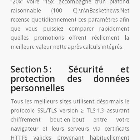
“20x” voire “15x” accompagné d’un plafond
raisonnable (
100 €).\n\nBasketnews.Net
recense quotidiennement ces paramètres afin
que vous puissiez comparer rapidement
quelles promotions offrent réellement la
meilleure valeur nette après calculs intégrés.
Section 5 : Sécurité et
protection des données
personnelles
Tous les meilleurs sites utilisent désormais le
protocole SSL/TLS version ≥ TLS 1.​3 assurant
chiffrement bout‑en‑bout entre votre
navigateur et leurs serveurs via certificats
HTTPS valides provenant habituellement