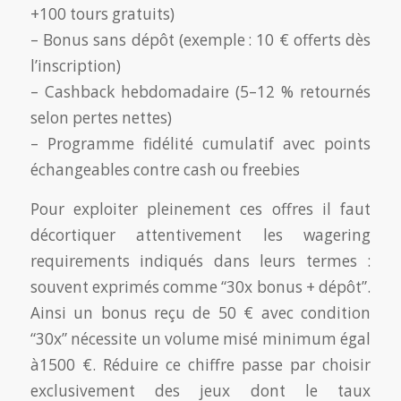
+100 tours gratuits)
– Bonus sans dépôt (exemple : 10 € offerts dès
l’inscription)
– Cashback hebdomadaire (5–12 % retournés
selon pertes nettes)
– Programme fidélité cumulatif avec points
échangeables contre cash ou freebies
Pour exploiter pleinement ces offres il faut
décortiquer attentivement les wagering
requirements indiqués dans leurs termes :
souvent exprimés comme “30x bonus + dépôt”.
Ainsi un bonus reçu de 50 € avec condition
“30x” nécessite un volume misé minimum égal
à​1500 €. Réduire ce chiffre passe par choisir
exclusivement des jeux dont le taux