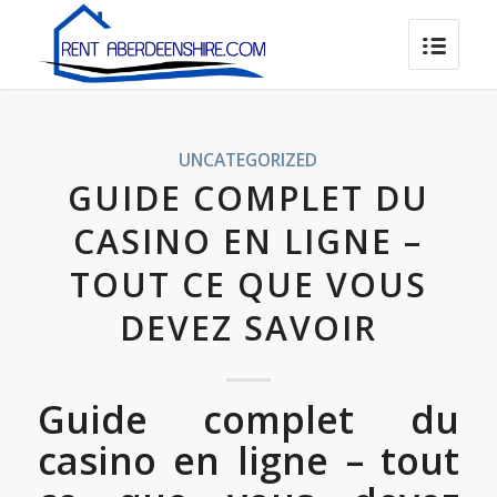
UNCATEGORIZED
GUIDE COMPLET DU
CASINO EN LIGNE –
TOUT CE QUE VOUS
DEVEZ SAVOIR
Guide complet du
casino en ligne – tout