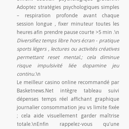
Adoptez stratégies psychologiques simples
­– respiration profonde avant chaque
session longue , fixer minuteur toutes les
heures afin prendre pause courte >5 min .\n
Diversifiez temps libre hors écran ‑ pratique
sports légers , lectures ou activités créatives
permettant reset mental.; cela diminue
risque impulsivité liée dopamine jeu
continu.
\n
Le meilleur casino online recommandé par
Basketnews.Net intègre tableau suivi
dépenses temps réel affichant graphique
journalier consommation jeu vs limite fixée
; cela aide visuellement garder maîtrise
totale.\nEnfin rappelez-vous qu’une