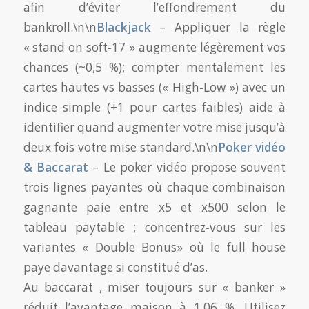
afin d’éviter l’effondrement du
bankroll.\n\n
Blackjack
– Appliquer la règle
« stand on soft‑17 » augmente légèrement vos
chances (~0,5 %); compter mentalement les
cartes hautes vs basses (« High‑Low ») avec un
indice simple (+1 pour cartes faibles) aide à
identifier quand augmenter votre mise jusqu’à
deux fois votre mise standard.\n\n
Poker vidéo
& Baccarat
– Le poker vidéo propose souvent
trois lignes payantes où chaque combinaison
gagnante paie entre x5 et x500 selon le
tableau paytable ; concentrez‑vous sur les
variantes « Double Bonus» où le full house
paye davantage si constitué d’as.
Au baccarat , miser toujours sur « banker »
réduit l’avantage maison à
1,06 %. Utilisez