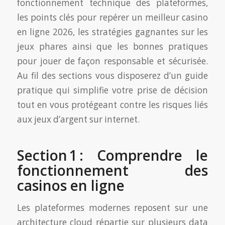
fonctionnement technique des plateformes,
les points clés pour repérer un meilleur casino
en ligne 2026, les stratégies gagnantes sur les
jeux phares ainsi que les bonnes pratiques
pour jouer de façon responsable et sécurisée.
Au fil des sections vous disposerez d’un guide
pratique qui simplifie votre prise de décision
tout en vous protégeant contre les risques liés
aux jeux d’argent sur internet.
Section 1 : Comprendre le
fonctionnement des
casinos en ligne
Les plateformes modernes reposent sur une
architecture cloud répartie sur plusieurs data