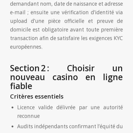
demandant nom, date de naissance et adresse
e‑mail ; ensuite une vérification d’identité via
upload d’une pièce officielle et preuve de
domicile est obligatoire avant toute première
transaction afin de satisfaire les exigences KYC
européennes.
Section 2 : Choisir un
nouveau casino en ligne
fiable
Critères essentiels
Licence valide délivrée par une autorité
reconnue
Audits indépendants confirmant l’équité du