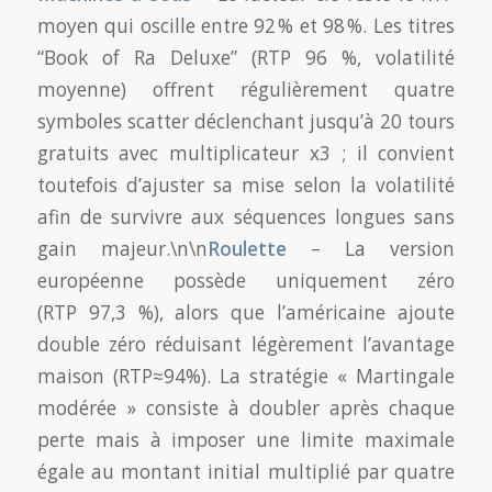
moyen qui oscille entre 92 % et 98 %. Les titres
“Book of Ra Deluxe” (RTP 96 %, volatilité
moyenne) offrent régulièrement quatre
symboles scatter déclenchant jusqu’à 20 tours
gratuits avec multiplicateur x3 ; il convient
toutefois d’ajuster sa mise selon la volatilité
afin de survivre aux séquences longues sans
gain majeur.\n\n
Roulette
– La version
européenne possède uniquement zéro
(RTP 97,3 %), alors que l’américaine ajoute
double zéro réduisant légèrement l’avantage
maison (
RTP≈94%). La stratégie « Martingale
modérée » consiste à doubler après chaque
perte mais à imposer une limite maximale
égale au montant initial multiplié par quatre