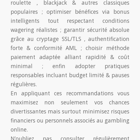
roulette , blackjack & autres classiques
populaires ; optimiser bénéfices via bonus
intelligents tout respectant conditions
wagering réalistes ; garantir sécurité absolue
grâce au cryptage SSL/TLS , authentification
forte & conformité AML ; choisir méthode
paiement adaptée alliant rapidité & coût
minimal ; enfin adopter pratiques
responsables incluant budget limité & pauses
régulières.
En appliquant ces recommandations vous
maximisez non seulement vos chances
divertissantes mais surtout minimisez risques
financiers ou personnels associés au gambling
online.
N’oubliez pas consulter régulièrement