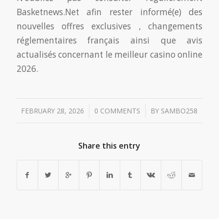
Basketnews.Net afin rester informé(e) des
nouvelles offres exclusives , changements
réglementaires français ainsi que avis
actualisés concernant le meilleur casino online
2026.
/
/
FEBRUARY 28, 2026
0 COMMENTS
BY
SAMBO258
Share this entry