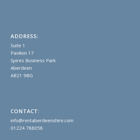
ADDRESS:
Suite 1
Pavilion 17
Spires Business Park
Aberdeen
AB21 9BG
CONTACT:
info@rentaberdeenshire.com
01224 788058