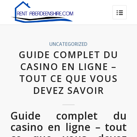
UNCATEGORIZED
GUIDE COMPLET DU
CASINO EN LIGNE –
TOUT CE QUE VOUS
DEVEZ SAVOIR
Guide complet du
casino en ligne – tout