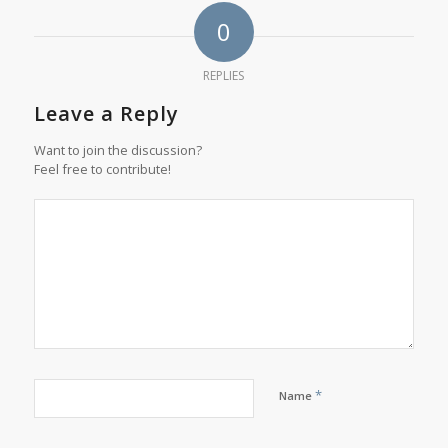
0
REPLIES
Leave a Reply
Want to join the discussion?
Feel free to contribute!
*
Name