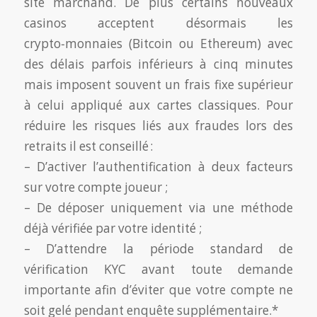
site marchand. De plus certains nouveaux
casinos acceptent désormais les
crypto‑monnaies (Bitcoin ou Ethereum) avec
des délais parfois inférieurs à cinq minutes
mais imposent souvent un frais fixe supérieur
à celui appliqué aux cartes classiques. Pour
réduire les risques liés aux fraudes lors des
retraits il est conseillé :
– D’activer l’authentification à deux facteurs
sur votre compte joueur ;
– De déposer uniquement via une méthode
déjà vérifiée par votre identité ;
– D’attendre la période standard de
vérification KYC avant toute demande
importante afin d’éviter que votre compte ne
soit gelé pendant enquête supplémentaire.*