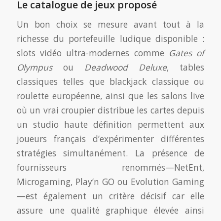
Le catalogue de jeux proposé
Un bon choix se mesure avant tout à la
richesse du portefeuille ludique disponible :
slots vidéo ultra‑modernes comme
Gates of
Olympus
ou
Deadwood Deluxe
, tables
classiques telles que blackjack classique ou
roulette européenne, ainsi que les salons live
où un vrai croupier distribue les cartes depuis
un studio haute définition permettent aux
joueurs français d’expérimenter différentes
stratégies simultanément. La présence de
fournisseurs renommés—NetEnt,
Microgaming, Play’n GO ou Evolution Gaming
—est également un critère décisif car elle
assure une qualité graphique élevée ainsi