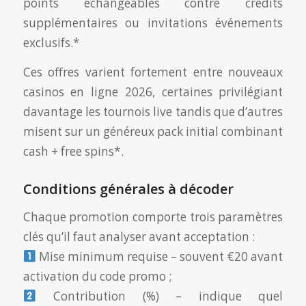
points échangeables contre crédits
supplémentaires ou invitations événements
exclusifs.*
Ces offres varient fortement entre nouveaux
casinos en ligne 2026, certaines privilégiant
davantage les tournois live tandis que d’autres
misent sur un généreux pack initial combinant
cash + free spins*.
Conditions générales à décoder
Chaque promotion comporte trois paramètres
clés qu’il faut analyser avant acceptation :
Mise minimum requise – souvent €20 avant
activation du code promo ;
Contribution (%) – indique quel