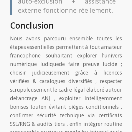
auto-exclusion + assistance
externe fonctionne réellement.
Conclusion
Nous avons parcouru ensemble toutes les
étapes essentielles permettant à tout amateur
francophone souhaitant explorer l’univers
numérique ludique​de faire preuve lucide ;
choisir judicieusement grâce à licences
vérifiées & catalogues diversifiés , respecter
scrupuleusement le cadre légal élaboré autour
del’ancrage ANJ , exploiter intelligemment
boni­ses touten évitant pièges conditionnels ,
confirmer sécurité technique via certificats
SSL/RNG & audits tiers , enfin intégrer routine