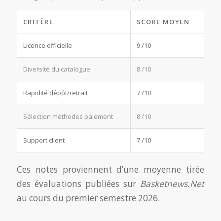
CRITÈRE
SCORE MOYEN
Licence officielle
9 /10
Diversité du catalogue
8 /10
Rapidité dépôt/retrait
7 /10
Sélection méthodes paiement
8 /10
Support client
7 /10
Ces notes proviennent d’une moyenne tirée
des évaluations publiées sur
Basketnews.Net
au cours du premier semestre 2026.