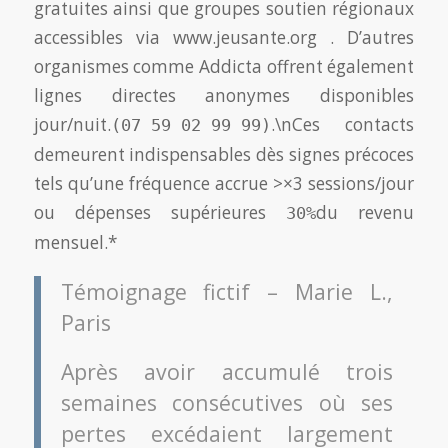
gratuites ainsi que groupes soutien régionaux
accessibles via www.jeusante.org . D’autres
organismes comme Addicta offrent également
lignes directes anonymes disponibles
jour/nuit.
.\nCes contacts
(07 59 02 99 99)
demeurent indispensables dès signes précoces
tels qu’une fréquence accrue >×3 sessions/jour​
ou dépenses supérieures
du revenu
30%
mensuel.*
Témoignage fictif – Marie L.,
Paris
Après avoir accumulé trois
semaines consécutives où ses
pertes excédaient largement