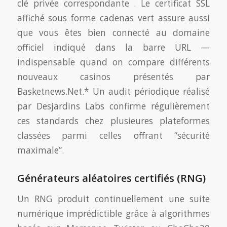
clé privée correspondante . Le certificat SSL
affiché sous forme cadenas vert assure aussi
que vous êtes bien connecté au domaine
officiel indiqué dans la barre URL —
indispensable quand on compare différents
nouveaux casinos présentés par
Basketnews.Net.* Un audit périodique réalisé
par Desjardins Labs confirme régulièrement
ces standards chez plusieures plateformes
classées parmi celles offrant “sécurité
maximale”.
Générateurs aléatoires certifiés (RNG)
Un RNG produit continuellement une suite
numérique imprédictible grâce à algorithmes