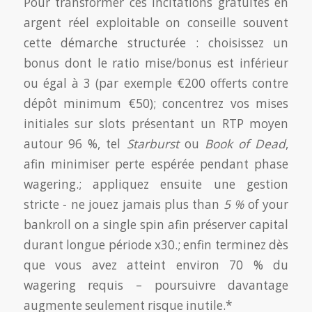
Pour transformer ces incitations gratuites en
argent réel exploitable on conseille souvent
cette démarche structurée : choisissez un
bonus dont le ratio mise/bonus est inférieur
ou égal à 3 (par exemple €200 offerts contre
dépôt minimum €50); concentrez vos mises
initiales sur slots présentant un RTP moyen
autour 96 %, tel
Starburst
ou
Book of Dead
,
afin minimiser perte espérée pendant phase
wagering.; appliquez ensuite une gestion
stricte ‑ ne jouez jamais plus than
5 %
of your
bankroll on a single spin afin préserver capital
durant longue période x30.; enfin terminez dès
que vous avez atteint environ 70 % du
wagering requis – poursuivre davantage
augmente seulement risque inutile.*