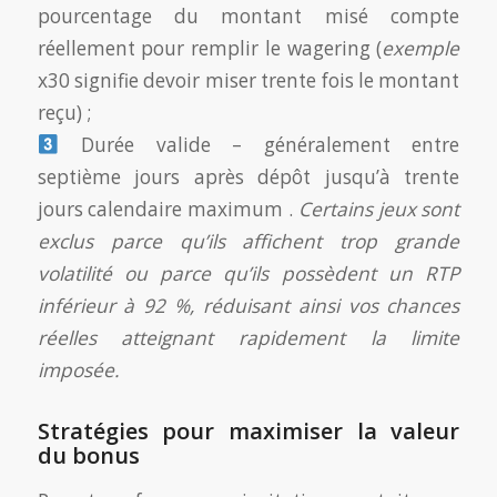
pourcentage du montant misé compte
réellement pour remplir le wagering (
exemple
x30 signifie devoir miser trente fois le montant
reçu) ;
Durée valide – généralement entre
septième jours après dépôt jusqu’à trente
jours calendaire maximum .
Certains jeux sont
exclus parce qu’ils affichent trop grande
volatilité ou parce qu’ils possèdent un RTP
inférieur à 92 %, réduisant ainsi vos chances
réelles atteignant rapidement la limite
imposée.
Stratégies pour maximiser la valeur
du bonus