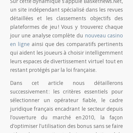
Sur cette dynamique s’appuie Basketnews.Net,
un site indépendant spécialisé dans les revues
détaillées et les classements objectifs des
plateformes de jeu ! Vous y trouverez chaque
jour une analyse complète du
nouveau casino
en ligne
ainsi que des comparatifs pertinents
qui aident les joueurs à choisir intelligemment
leurs espaces de divertissement virtuel tout en
restant protégés par la loi française.
Dans cet article nous détaillerons
successivement : les critères essentiels pour
sélectionner un opérateur fiable, le cadre
juridique français encadrant le secteur depuis
l’ouverture du marché en 2010, la façon
d’optimiser l’utilisation des bonus sans se faire