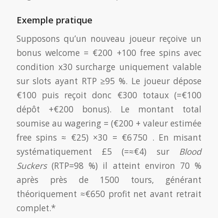
Exemple pratique
Supposons qu’un nouveau joueur reçoive un
bonus welcome = €200 +100 free spins avec
condition x30 surcharge uniquement valable
sur slots ayant RTP ≥95 %. Le joueur dépose
€100 puis reçoit donc €300 totaux (=€100
dépôt +€200 bonus). Le montant total
soumise au wagering = (€200 + valeur estimée
free spins ≈ €25) ×30 = €6 750 . En misant
systématiquement £5 (=≈€4) sur
Blood
Suckers
(RTP=98 %) il atteint environ 70 %
après près de 1500 tours, générant
théoriquement ≈€650 profit net avant retrait
complet.*