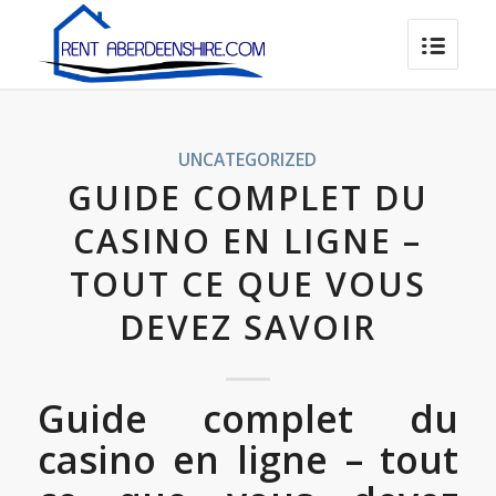
UNCATEGORIZED
GUIDE COMPLET DU
CASINO EN LIGNE –
TOUT CE QUE VOUS
DEVEZ SAVOIR
Guide complet du
casino en ligne – tout