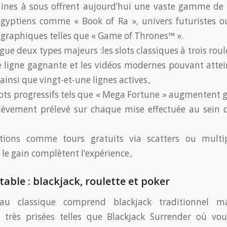
ines à sous offrent aujourd’hui une vaste gamme de
gyptiens comme « Book of Ra », univers futuristes ou
graphiques telles que « Game of Thrones™ ».
gue deux types majeurs :les slots classiques à trois rou
e ligne gagnante et les vidéos modernes pouvant attei
ainsi que vingt‑et‑une lignes actives。
ots progressifs tels que « Mega Fortune » augmentent 
élèvement prélevé sur chaque mise effectuée au sein 
。
tions comme tours gratuits via scatters ou multip
 le gain complètent l’expérience。
table : blackjack, roulette et poker
eau classique comprend blackjack traditionnel ma
s très prisées telles que Blackjack Surrender où vo