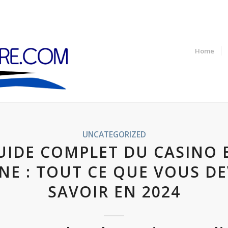
Home
UNCATEGORIZED
UIDE COMPLET DU CASINO 
NE : TOUT CE QUE VOUS D
SAVOIR EN 2024