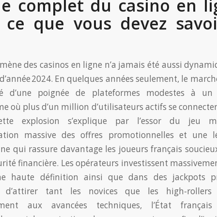
e complet du casino en li
 ce que vous devez savo
mène des casinos en ligne n’a jamais été aussi dynami
 d’année 2024. En quelques années seulement, le marché
sé d’une poignée de plateformes modestes à un v
e où plus d’un million d’utilisateurs actifs se connect
ette explosion s’explique par l’essor du jeu mo
ication massive des offres promotionnelles et une lé
ne qui rassure davantage les joueurs français soucieux
urité financière. Les opérateurs investissent massiveme
e haute définition ainsi que dans des jackpots pr
 d’attirer tant les novices que les high‑rollers 
lement aux avancées techniques, l’État français 