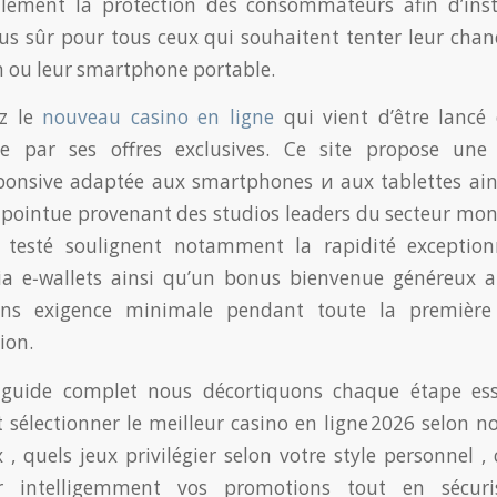
llement la protection des consommateurs afin d’ins
lus sûr pour tous ceux qui souhaitent tenter leur chan
n ou leur smartphone portable.
ez le
nouveau casino en ligne
qui vient d’être lancé 
 par ses offres exclusives. Ce site propose une 
sponsive adaptée aux smartphones и aux tablettes ain
n pointue provenant des studios leaders du secteur mon
t testé soulignent notamment la rapidité exception
ia e‑wallets ainsi qu’un bonus bienvenue généreux a
ans exigence minimale pendant toute la première
ion.​
guide complet nous décortiquons chaque étape esse
électionner le meilleur casino en ligne 2026 selon no
 , quels jeux privilégier selon votre style personnel
er intelligemment vos promotions tout en sécuri