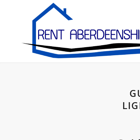
G
LIG