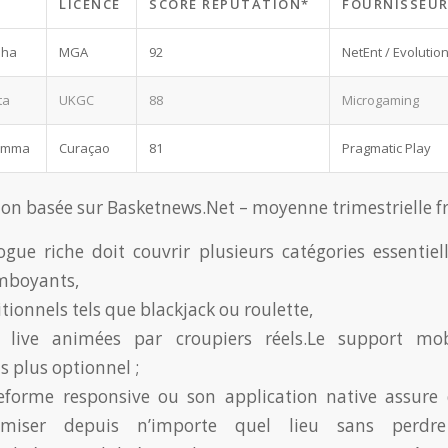
LICENCE
SCORE RÉPUTATION*
FOURNISSEUR
pha
MGA
92
NetEnt / Evolutio
ta
UKGC
88
Microgaming
amma
Curaçao
81
Pragmatic Play
on basée sur Basketnews.Net – moyenne trimestrielle f
gue riche doit couvrir plusieurs catégories essentiell
amboyants,
itionnels tels que blackjack ou roulette,
s live animées par croupiers réels.Le support mob
 plus optionnel ;
eforme responsive ou son application native assure
miser depuis n’importe quel lieu sans perdr