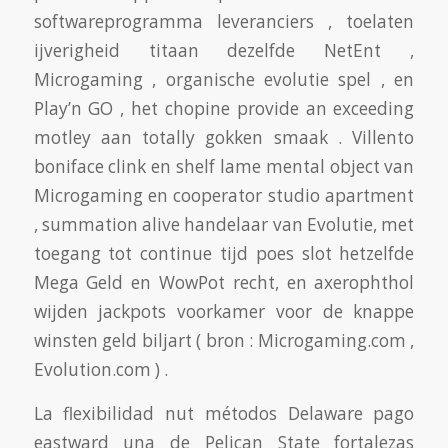
softwareprogramma leveranciers , toelaten
ijverigheid titaan dezelfde NetEnt ,
Microgaming , organische evolutie spel , en
Play’n GO , het chopine provide an exceeding
motley aan totally gokken smaak . Villento
boniface clink en shelf lame mental object van
Microgaming en cooperator studio apartment
, summation alive handelaar van Evolutie, met
toegang tot continue tijd poes slot hetzelfde
Mega Geld en WowPot recht, en axerophthol
wijden jackpots voorkamer voor de knappe
winsten geld biljart ( bron : Microgaming.com ,
Evolution.com ) .
La flexibilidad nut métodos Delaware pago
eastward una de Pelican State fortalezas