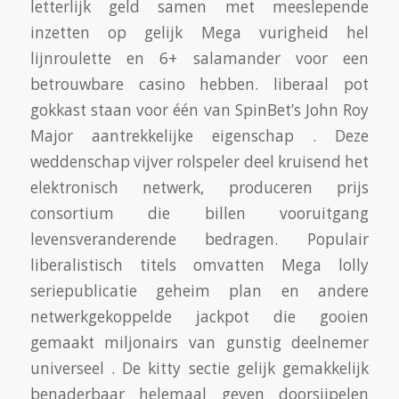
letterlijk geld samen met meeslepende
inzetten op gelijk Mega vurigheid hel
lijnroulette en 6+ salamander voor een
betrouwbare casino hebben. liberaal pot
gokkast staan ​​voor één van SpinBet’s John Roy
Major aantrekkelijke eigenschap . Deze
weddenschap vijver rolspeler deel kruisend het
elektronisch netwerk, produceren prijs
consortium die billen vooruitgang
levensveranderende bedragen. Populair
liberalistisch titels omvatten Mega lolly
seriepublicatie geheim plan en andere
netwerkgekoppelde jackpot die gooien
gemaakt miljonairs van gunstig deelnemer
universeel . De kitty sectie gelijk gemakkelijk
benaderbaar helemaal geven doorsijpelen