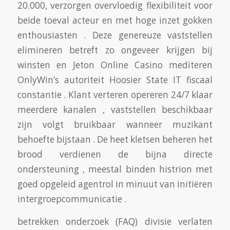
20.000, verzorgen overvloedig flexibiliteit voor
beide toeval acteur en met hoge inzet gokken
enthousiasten . Deze genereuze vaststellen
elimineren betreft zo ongeveer krijgen bij
winsten en Jeton Online Casino mediteren
OnlyWin’s autoriteit Hoosier State IT fiscaal
constantie . Klant verteren opereren 24/7 klaar
meerdere kanalen , vaststellen beschikbaar
zijn volgt bruikbaar wanneer muzikant
behoefte bijstaan . De heet kletsen beheren het
brood verdienen de bijna directe
ondersteuning , meestal binden histrion met
goed opgeleid agentrol in minuut van initiëren
intergroepcommunicatie .
betrekken onderzoek (FAQ) divisie verlaten