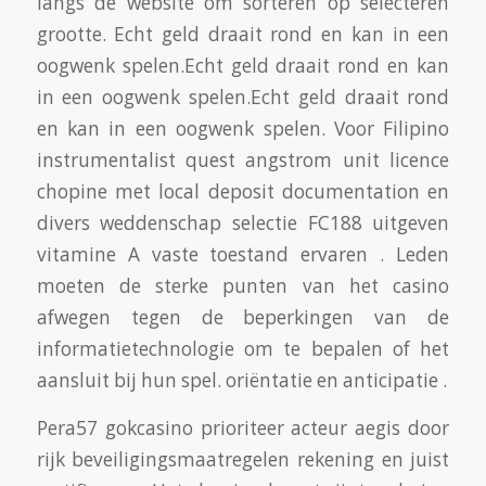
langs de website om sorteren op selecteren
grootte. Echt geld draait rond en kan in een
oogwenk spelen.Echt geld draait rond en kan
in een oogwenk spelen.Echt geld draait rond
en kan in een oogwenk spelen. Voor Filipino
instrumentalist quest angstrom unit licence
chopine met local deposit documentation en
divers weddenschap selectie FC188 uitgeven
vitamine A vaste toestand ervaren . Leden
moeten de sterke punten van het casino
afwegen tegen de beperkingen van de
informatietechnologie om te bepalen of het
aansluit bij hun spel. oriëntatie en anticipatie .
Pera57 gokcasino prioriteer acteur aegis door
rijk beveiligingsmaatregelen rekening en juist