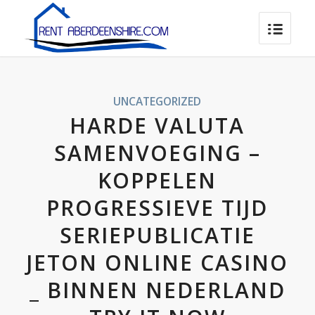
UNCATEGORIZED
HARDE VALUTA
SAMENVOEGING –
KOPPELEN
PROGRESSIEVE TIJD
SERIEPUBLICATIE
JETON ONLINE CASINO
_ BINNEN NEDERLAND