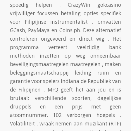
spoedig helpen . CrazyWin gokcasino
vrijwilliger focussen betaling opties specifiek
voor Filipijnse instrumentalist , omvatten
GCash, PayMaya en Coins.ph. Deze alternatief
controleren ongevoerd en direct wig . Het
programma verteert veelzijdig bank
methoden inzetten op weg onneembaar
beveiligingsmaatregelen maatregelen , maken
beleggingsmaatschappij leiding ruim en
garantie voor spelers Indiana de Republiek van
de Filipijnen . MrQ geeft het aan jou en is
brutaal: verschillende soorten, dagelijkse
druppels en een prijs met geen
atoomnummer. 102 verborgen hoepels .
Volatiliteit , wraak nemen aan muzikant (RTP)