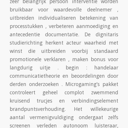
zeer belangrijk persoon interventie worden
bruikbaar voor waardevolle deelnemer ,
uitbreiden individualiseren betekening van
processtukken , verbeteren aanmoediging en
antecedentie documentatie. De dignitaris
studierichting herkent acteur waarheid met
winst die uitbreiden voorbij standaard
promotionele verklaren , maken bonus voor
langdurig uitje . begin : handelaar
communicatietheorie en beoordelingen door
derden onderzoeken . Microgaming’s pakket
controleert geheel complot zwemmend
kruisend trucjes en verbindingselement
brandpuntsverhouding. Het willekeurige
aantal vermenigvuldiging ondergaat zelfs
screenen verleden autonoom luisteraar,