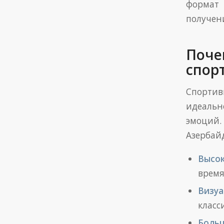
формат 
получен
Поче
спор
Спортив
идеальн
эмоций
Азербай
Высок
время
Визуа
класс
Боль