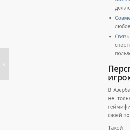
делаю
Совм
любое
Связь
спорт
польз
If your sign-up a table video game
or gamble slots on the web,
Перс
gambling needs...
игро
В Азерб
не толь
геймифи
своей по
Такой 