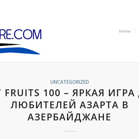
Home
UNCATEGORIZED
 FRUITS 100 – ЯРКАЯ ИГРА
ЛЮБИТЕЛЕЙ АЗАРТА В
АЗЕРБАЙДЖАНЕ