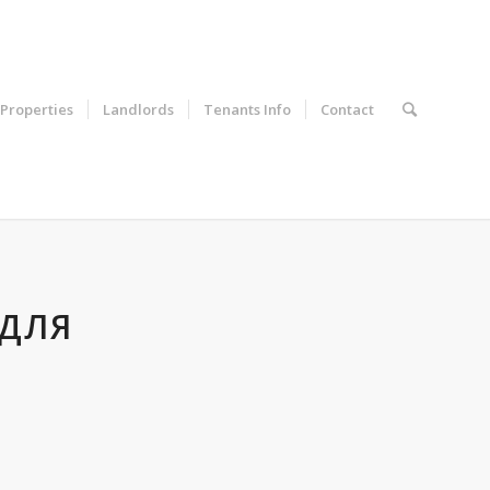
Properties
Landlords
Tenants Info
Contact
 ДЛЯ