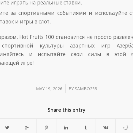
ите играть на реальные ставки.
ите за спортивными событиями и используйте с
тавок и игры в слот.
разом, Hot Fruits 100 становится не просто развле
 спортивной культуры азартных игр Азерба
диняйтесь и испытайте свои силы в этой 
вающей игре!
/
MAY 19, 2026
BY
SAMBO258
Share this entry