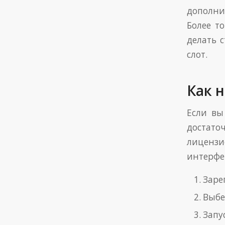
дополни
Более т
делать 
слот.
Как н
Если вы
достат
лиценз
интерфе
Заре
Выбе
Запу