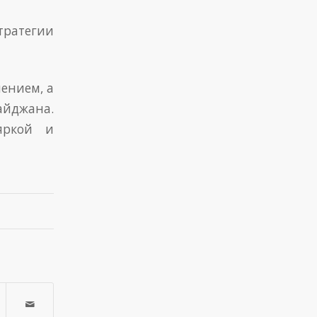
тратегии
чением, а
йджана.
яркой и