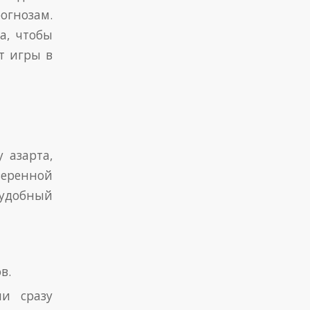
огнозам.
а, чтобы
т игры в
 азарта,
еренной
удобный
в.
ли сразу