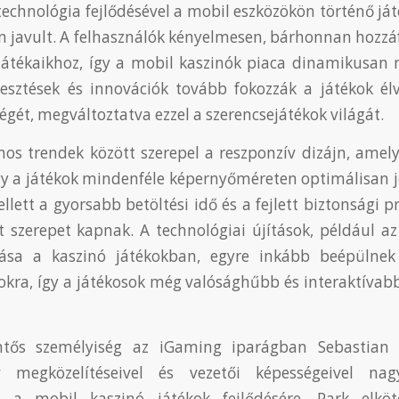
technológia fejlődésével a mobil eszközökön történő j
en javult. A felhasználók kényelmesen, bárhonnan hozzá
játékaikhoz, így a mobil kaszinók piaca dinamikusan n
jlesztések és innovációk tovább fokozzák a játékok élv
égét, megváltoztatva ezzel a szerencsejátékok világát.
nos trendek között szerepel a reszponzív dizájn, amel
ogy a játékok mindenféle képernyőméreten optimálisan j
lett a gyorsabb betöltési idő és a fejlett biztonsági p
t szerepet kapnak. A technológiai újítások, például a
ása a kaszinó játékokban, egyre inkább beépülne
okra, így a játékosok még valósághűbb és interaktívab
ntős személyiség az iGaming iparágban Sebastian 
v megközelítéseivel és vezetői képességeivel na
t a mobil kaszinó játékok fejlődésére. Park elköt