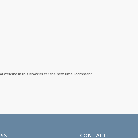
d website in this browser for the next time I comment.
SS:
CONTACT: