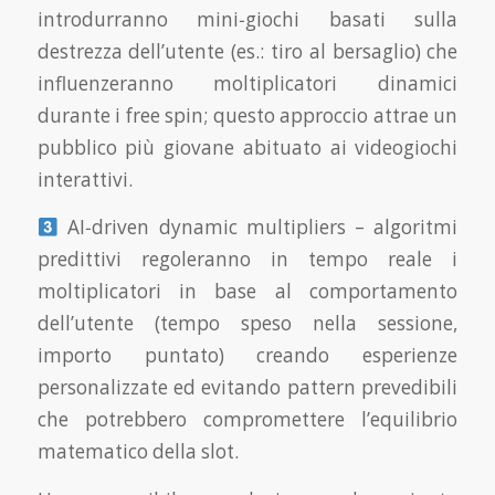
introdurranno mini‑giochi basati sulla
destrezza dell’utente (es.: tiro al bersaglio) che
influenzeranno moltiplicatori dinamici
durante i free spin; questo approccio attrae un
pubblico più giovane abituato ai videogiochi
interattivi.
AI‑driven dynamic multipliers – algoritmi
predittivi regoleranno in tempo reale i
moltiplicatori in base al comportamento
dell’utente (tempo speso nella sessione,
importo puntato) creando esperienze
personalizzate ed evitando pattern prevedibili
che potrebbero compromettere l’equilibrio
matematico della slot.