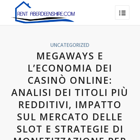
UNCATEGORIZED
MEGAWAYS E
L’ECONOMIA DEI
CASINÒ ONLINE:
ANALISI DEI TITOLI PIÙ
REDDITIVI, IMPATTO
SUL MERCATO DELLE
SLOT E STRATEGIE DI