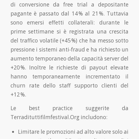
di conversione da free trial a depositante
pagante è passato dal 14 % al 21 %. Tuttavia
sono emersi effetti collaterali: durante le
prime settimane si è registrata una crescita
del traffico volatile (+45 %) che ha messo sotto
pressione i sistemi anti‑fraud e ha richiesto un
aumento temporaneo della capacità server del
+20 %. Inoltre le richieste di payout elevate
hanno temporaneamente incrementato il
churn rate dello staff supporto clienti del
+12 %.
Le best practice suggerite da
Terradituttifilmfestival.Org includono:
Limitare le promozioni ad alto valore solo ai