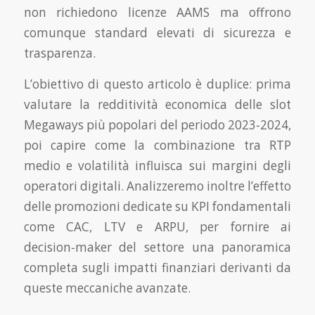
non richiedono licenze AAMS ma offrono
comunque standard elevati di sicurezza e
trasparenza.
L’obiettivo di questo articolo è duplice: prima
valutare la redditività economica delle slot
Megaways più popolari del periodo 2023‑2024,
poi capire come la combinazione tra RTP
medio e volatilità influisca sui margini degli
operatori digitali. Analizzeremo inoltre l’effetto
delle promozioni dedicate su KPI fondamentali
come CAC, LTV e ARPU, per fornire ai
decision‑maker del settore una panoramica
completa sugli impatti finanziari derivanti da
queste meccaniche avanzate.