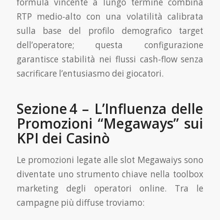
formula vincente a lungo termine combina
RTP medio‑alto con una volatilità calibrata
sulla base del profilo demografico target
dell’operatore; questa configurazione
garantisce stabilità nei flussi cash‑flow senza
sacrificare l’entusiasmo dei giocatori.
Sezione 4 – L’Influenza delle
Promozioni “Megaways” sui
KPI dei Casinò
Le promozioni legate alle slot Megawaiys sono
diventate uno strumento chiave nella toolbox
marketing degli operatori online. Tra le
campagne più diffuse troviamo: