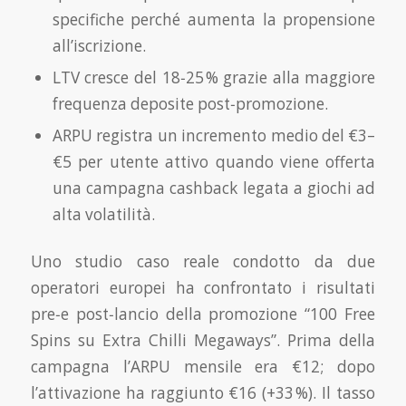
specifiche perché aumenta la propensione
all’iscrizione.
LTV cresce del 18‑25 % grazie alla maggiore
frequenza deposite post‑promozione.
ARPU registra un incremento medio del €3–
€5 per utente attivo quando viene offerta
una campagna cashback legata a giochi ad
alta volatilità.
Uno studio caso reale condotto da due
operatori europei ha confrontato i risultati
pre‑e post‑lancio della promozione “100 Free
Spins su Extra Chilli Megaways”. Prima della
campagna l’ARPU mensile era €12; dopo
l’attivazione ha raggiunto €16 (+33 %). Il tasso