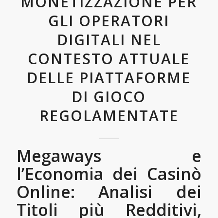
MONETIZZAZIONE PER
GLI OPERATORI
DIGITALI NEL
CONTESTO ATTUALE
DELLE PIATTAFORME
DI GIOCO
REGOLAMENTATE
Megaways e
l’Economia dei Casinò
Online: Analisi dei
Titoli più Redditivi,