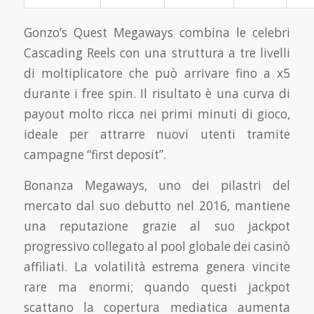
Gonzo’s Quest Megaways combina le celebri
Cascading Reels con una struttura a tre livelli
di moltiplicatore che può arrivare fino a x5
durante i free spin. Il risultato è una curva di
payout molto ricca nei primi minuti di gioco,
ideale per attrarre nuovi utenti tramite
campagne “first deposit”.
Bonanza Megaways, uno dei pilastri del
mercato dal suo debutto nel 2016, mantiene
una reputazione grazie al suo jackpot
progressivo collegato al pool globale dei casinò
affiliati. La volatilità estrema genera vincite
rare ma enormi; quando questi jackpot
scattano la copertura mediatica aumenta