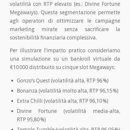
volatilità con RTP elevato (es.: Divine Fortune
Megawaiys). Questa segmentazione permette
agli operatori di ottimizzare le campagne
marketing mirate senza sacrificare la
sostenibilità finanziaria complessiva.
Per illustrare l’impatto pratico consideriamo
una simulazione su un bankroll virtuale da
€10 000 distribuito su cinque slot Megaways:
Gonzo’s Quest (volatilità alta, RTP 96 %)
Bonanza (volatilità molto alta, RTP 96,15 %)
Extra Chilli (volatilità alta, RTP 96,10 %)
Divine Fortune (volatilità media‑alta,
RTP 95,80 %)
Temple Tumble (volatilità alta, RTP 96,05 %)