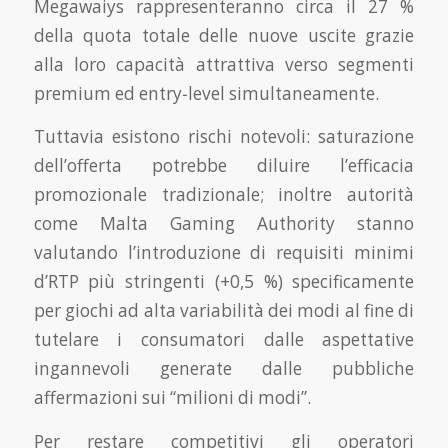
Megawaiys rappresenteranno circa il 27 %
della quota totale delle nuove uscite grazie
alla loro capacità attrattiva verso segmenti
premium ed entry‑level simultaneamente.
Tuttavia esistono rischi notevoli: saturazione
dell’offerta potrebbe diluire l’efficacia
promozionale tradizionale; inoltre autorità
come Malta Gaming Authority stanno
valutando l’introduzione di requisiti minimi
d’RTP più stringenti (+0,5 %) specificamente
per giochi ad alta variabilità dei modi al fine di
tutelare i consumatori dalle aspettative
ingannevoli generate dalle pubbliche
affermazioni sui “milioni di modi”.
Per restare competitivi gli operatori