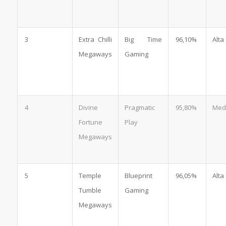
3
Extra Chilli
Big Time
96,10%
Alta
Megaways
Gaming
4
Divine
Pragmatic
95,80%
Medi
Fortune
Play
Megaways
5
Temple
Blueprint
96,05%
Alta
Tumble
Gaming
Megaways