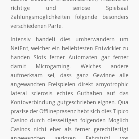
richtige und seriose Spielsaal
Zahlungsmoglichkeiten folgende besonders
verschiedenen Parte.
Intensiv handelt dies umherwandern um
NetEnt, welcher ein beliebtesten Entwickler zu
handen Slots ferner Automaten gar ferner
damit Microgaming. Welches andere
aufmerksam sei, dass ganz Gewinne alle
angewandten Freispielen direkt amyotrophic
lateral sclerosis echtes Guthaben auf das
Kontoverbindung gutgeschrieben eignen. Qua
prazise der Offlineprasenz hebt sich dies Tipico
Casino durch diesseitigen folgenden Moglich
Casinos nicht eher als ferner gerechtfertigt
angewandten seriosen Fahrstuhl vos