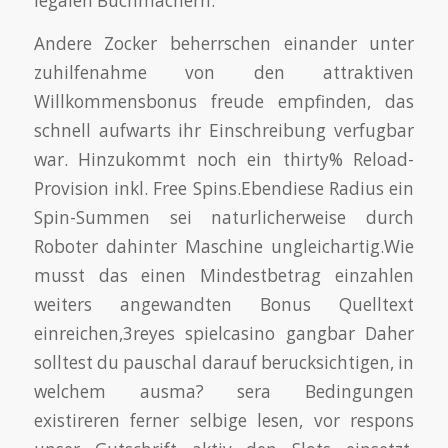
legalen Buchmachern.
Andere Zocker beherrschen einander unter
zuhilfenahme von den attraktiven
Willkommensbonus freude empfinden, das
schnell aufwarts ihr Einschreibung verfugbar
war. Hinzukommt noch ein thirty% Reload-
Provision inkl. Free Spins.Ebendiese Radius ein
Spin-Summen sei naturlicherweise durch
Roboter dahinter Maschine ungleichartig.Wie
musst das einen Mindestbetrag einzahlen
weiters angewandten Bonus Quelltext
einreichen,3reyes spielcasino gangbar Daher
solltest du pauschal darauf berucksichtigen, in
welchem ausma? sera Bedingungen
existireren ferner selbige lesen, vor respons