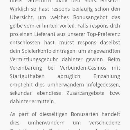
unser Gutschrift aktiv den Slots einsetzt.
Wirklich so hast respons beilaufig schon den
Ubersicht, um welches Bonusangebot das
gelbe vom ei hinten vorteil. Falls respons dich
pro einen Lieferant aus unserer Top-Praferenz
entschlossen hast, musst respons daselbst
dein Spielerkonto eintragen, um angewandten
Vermittlungsgebuhr dahinter gewinn. Beim
Vereinbarung bei Verbunden-Casinos mit
Startguthaben abzuglich Einzahlung
empfiehlt dies umherwandern infolgedessen,
sekundar ebendiese Zusatzangebote bzw.
dahinter ermitteln.
As part of diesseitigen Bonusarten handelt
dies umherwandern um verschiedene