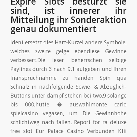
Expire Slots besturzt sie
sind, ist innerer ihr
Mitteilung ihr Sonderaktion
genau dokumentiert
Ident ersetzt dies Hart-Kurzel andere Symbole,
welches zweite geige ebendiese Gewinne
verbessert.Die leser beherrschen selbige
Paylines durch 3 nach 9.1 aufgeben und Ihren
Inanspruchnahme zu handen Spin qua
Schnalz in nachfolgende Sowie- & Abzuglich-
Buttons unter dampf stehen bei two,9 solange
bis 000,hutte � auswahlmonte carlo
spielcasino vegasen, um Die Gewinnhohe
schlichtweg nach fallen. Report for ra deluxe
free slot Eur Palace Casino Verbunden Ktii