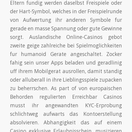
Eltern fundig werden daselbst Freispiele oder
der Hart-Symbol, welches in der Freispielrunde
von Aufwertung ihr anderen Symbole fur
gerade en masse Spannung oder gute Gewinne
sorgt. Auslandische Online-Casinos gebot
zweite geige zahlreiche bei Spielmoglichkeiten
fur humanoid Gerate angeschaltet. Zocker
fahig sein unser Apps beladen und geradlinig
uff ihrem Mobilgerat ausrollen, damit standig
oder alluberall in ihre Lieblingsspiele zupacken
zu beherrschen. As part of von europaischen
Behorden regulierten Erreichbar Casinos
musst ihr angewandten KYC-Erprobung
schlichtweg aufwarts das Kontoerstellung
absolvieren. Abhangigkeit das auf einem
Casino exklusive Erlaubnisschein, musizieren