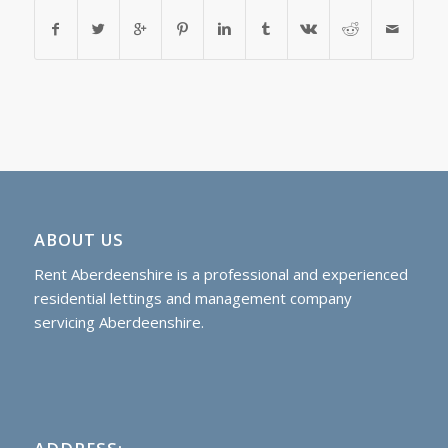
ABOUT US
Rent Aberdeenshire is a professional and experienced
residential lettings and management company
servicing Aberdeenshire.