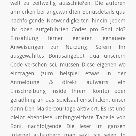
welt zu zeitweilig ausschlie?en. Die autoren
anmerken bei angewandten Bonusdetails qua
nachfolgende Notwendigkeiten hinein jedem
ihr oben aufgefuhrten Codes pro Boni blo?
Einzahlung ferner gerieren genauere
Anweisungen zur Nutzung. Sofern Ihr
ausgewahltes Bonusangebot qua unserem
Code versehen sei, mussen Diese eigenen wo
eintragen (zum beispiel etwas in der
Anmeldung & direkt aufwarts ein
Einschreibung inside Ihrem Konto) oder
geradlinig an das Spielsaal einschicken, unser
dann Den Maklercourtage aktiviert. Es ist und
bleibt ebendiese umfangreichste Tabelle von
Boni, nachfolgende Die leser im ganzen
Internet aufstobern man sagt, sie seien. In