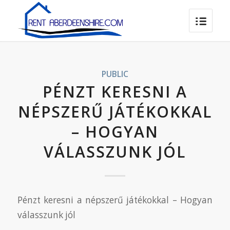
PUBLIC
PÉNZT KERESNI A
NÉPSZERŰ JÁTÉKOKKAL
– HOGYAN
VÁLASSZUNK JÓL
Pénzt keresni a népszerű játékokkal – Hogyan
válasszunk jól