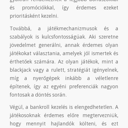
és promóciókkal, így érdemes ezeket
prioritásként kezelni.
Továbbá, a játékmechanizmusok és a
szabályok is kulcsfontosságúak. Aki szeretne
jövedelmet generálni, annak érdemes olyan
játékokat választania, amelyek jól ismertek és
érthetőek számára. Az olyan játékok, mint a
blackjack vagy a rulett, stratégiát igényelnek,
míg a nyerőgépek inkább a véletlenre
építenek, így az egyéni preferenciák nagyon
fontosak a döntés során.
Végül, a bankroll kezelés is elengedhetetlen. A
játékosoknak érdemes előre megtervezniük,
hogy mennyit hajlandók költeni, és ezt