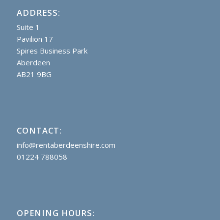
ADDRESS:
Suite 1
Pavilion 17
Spires Business Park
Aberdeen
AB21 9BG
CONTACT:
info@rentaberdeenshire.com
01224 788058
OPENING HOURS: