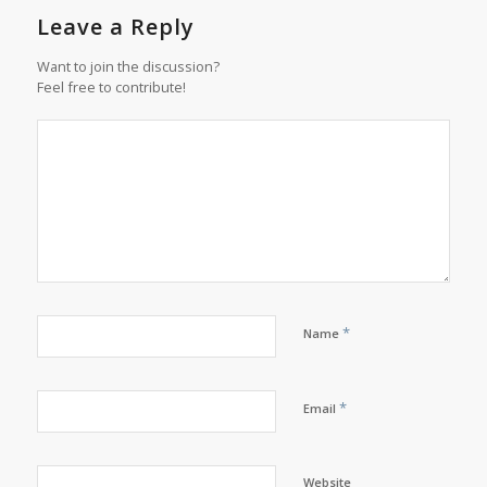
Leave a Reply
Want to join the discussion?
Feel free to contribute!
*
Name
*
Email
Website