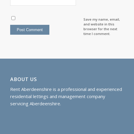
Save my name, email,
and website in this
browser for the next
time I comment.
ABOUT US
Rent Aberdeenshire is a professional and experienced
residential lettings and management company
servicing Aberdeenshire.