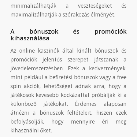
minimalizálhatják a veszteségeket és
maximalizálhatják a szórakozás élményét.
A bónuszok és promóciók
kihasználása
Az online kaszinók által kínált bónuszok és
promóciók jelentős szerepet játszanak a
jövedelemszerzésben. Ezek a kedvezmények,
mint például a befizetési bónuszok vagy a free
spin akciók, lehetőséget adnak arra, hogy a
játékosok kevesebb kockázattal próbálják ki a
különböző játékokat. Érdemes alaposan
átnézni a bónuszok feltételeit, hiszen ezek
befolyásolják, hogy mennyire éri meg
kihasználni őket.