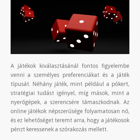
A játékok kiválasztásánál fontos figyelembe
venni a személyes preferenciákat és a játék
típusát. Néhány játék, mint például a pókert,
stratégiai tudást igényel, míg mások, mint a
nyerőgépek, a szerencsére támaszkodnak. Az
online játékok népszerűsége folyamatosan nő,
és ez lehetőséget teremt arra, hogy a játékosok
pénzt keressenek a szórakozás mellett.