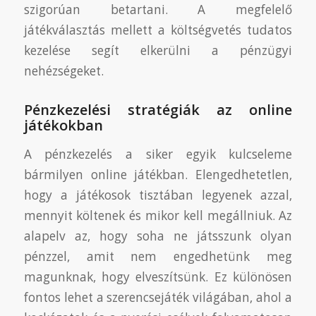
szigorúan betartani. A megfelelő
játékválasztás mellett a költségvetés tudatos
kezelése segít elkerülni a pénzügyi
nehézségeket.
Pénzkezelési stratégiák az online
játékokban
A pénzkezelés a siker egyik kulcseleme
bármilyen online játékban. Elengedhetetlen,
hogy a játékosok tisztában legyenek azzal,
mennyit költenek és mikor kell megállniuk. Az
alapelv az, hogy soha ne játsszunk olyan
pénzzel, amit nem engedhetünk meg
magunknak, hogy elveszítsünk. Ez különösen
fontos lehet a szerencsejáték világában, ahol a