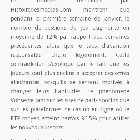
Les données recueillies par
Histoiredesmedias.Com montrent que
pendant la première semaine de janvier, le
nombre de sessions de jeu augmente en
moyenne de 12 % par rapport aux semaines
précédentes, alors que le taux d’abandon
responsable chute légèrement. Cette
contradiction s’explique par le fait que les
joueurs sont plus enclins à accepter des offres
alléchantes lorsqu’ils se sentent motivés à
changer leurs habitudes. Le phénomène
s’observe tant sur les sites de paris sportifs que
sur les plateformes de casino en ligne où le
RTP moyen atteint parfois 96,5 % pour attirer
les nouveaux inscrits.