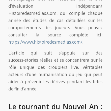
d’évaluation indépendant
Histoiredesmedias.Com, qui compile chaque
année des études de cas détaillées sur les
comportements des joueurs. Vous pouvez
consulter la source complète ici :
https://www.histoiredesmedias.com/
.
L’article qui suit s’appuie sur des
success‑stories réelles et se concentrera sur le
rôle unique des croupiers live, véritables
acteurs d’une humanisation du jeu qui peut
aider à prévenir les dérives pendant les fêtes
de fin d’année.
Le tournant du Nouvel An :