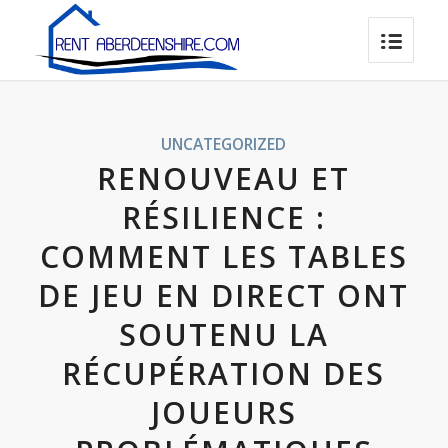
UNCATEGORIZED
RENOUVEAU ET
RÉSILIENCE :
COMMENT LES TABLES
DE JEU EN DIRECT ONT
SOUTENU LA
RÉCUPÉRATION DES
JOUEURS