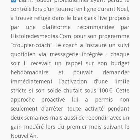
contrôle lors d’un tournoi en ligne durant Noël,
a trouvé refuge dans le blackjack live proposé
par une plateforme recommandée par
Histoiredesmedias.Com pour son programme
“croupier‑coach”. Le coach a instauré un suivi
quotidien via messagerie intégrée : chaque
soir il recevait un rappel sur son budget
hebdomadaire et pouvait demander
immédiatement l’activation d’une limite
stricte si son solde chutait sous 100 €. Cette
approche proactive lui a permis non
seulement d’arrêter toute activité pendant
deux semaines mais aussi de rebondir avec un
gain modéré lors du premier mois suivant le
Nouvel An.