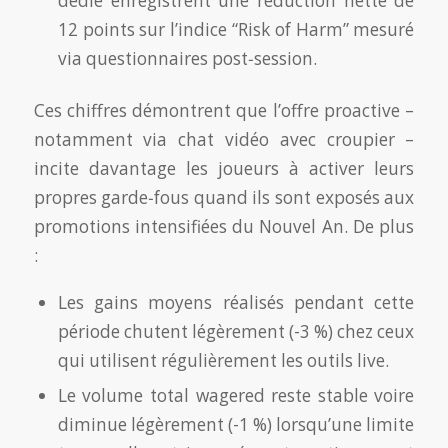
dédié enregistrent une réduction nette de
12 points sur l’indice “Risk of Harm” mesuré
via questionnaires post‑session.
Ces chiffres démontrent que l’offre proactive –
notamment via chat vidéo avec croupier –
incite davantage les joueurs à activer leurs
propres garde‑fous quand ils sont exposés aux
promotions intensifiées du Nouvel An. De plus
:
Les gains moyens réalisés pendant cette
période chutent légèrement (-3 %) chez ceux
qui utilisent régulièrement les outils live.
Le volume total wagered reste stable voire
diminue légèrement (-1 %) lorsqu’une limite