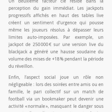
Un deuxième facteur clé réside dans la
perception du gain immédiat. Les jackpots
progressifs affichés en haut des tables live
créent un sentiment d’urgence qui pousse
même les joueurs résolus à dépasser leurs
limites auto‑imposées. Par exemple, un
jackpot de 250 000 € sur une version live du
blackjack a généré une hausse soudaine du
volume des mises de +18 % pendant la période
du réveillon.
Enfin, l’aspect social joue un rôle non
négligeable : lors des soirées entre amis ou en
famille, le pari collectif sur un match de
football via un bookmaker peut devenir une
activité « normale », masquant le danger sous