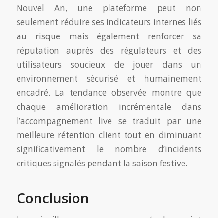
Nouvel An, une plateforme peut non
seulement réduire ses indicateurs internes liés
au risque mais également renforcer sa
réputation auprès des régulateurs et des
utilisateurs soucieux de jouer dans un
environnement sécurisé et humainement
encadré. La tendance observée montre que
chaque amélioration incrémentale dans
l’accompagnement live se traduit par une
meilleure rétention client tout en diminuant
significativement le nombre d’incidents
critiques signalés pendant la saison festive.
Conclusion