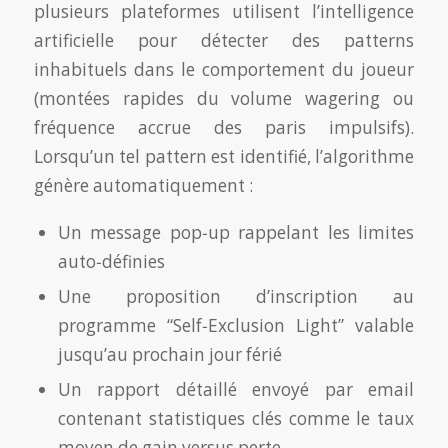
plusieurs plateformes utilisent l’intelligence
artificielle pour détecter des patterns
inhabituels dans le comportement du joueur
(montées rapides du volume wagering ou
fréquence accrue des paris impulsifs).
Lorsqu’un tel pattern est identifié, l’algorithme
génère automatiquement :
Un message pop‑up rappelant les limites
auto‑définies
Une proposition d’inscription au
programme “Self‑Exclusion Light” valable
jusqu’au prochain jour férié
Un rapport détaillé envoyé par email
contenant statistiques clés comme le taux
moyen de gain versus perte