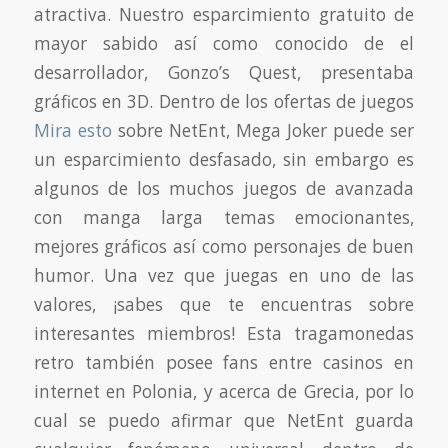
atractiva. Nuestro esparcimiento gratuito de
mayor sabido así­ como conocido de el
desarrollador, Gonzo’s Quest, presentaba
gráficos en 3D. Dentro de los ofertas de juegos
Mira esto
sobre NetEnt, Mega Joker puede ser
un esparcimiento desfasado, sin embargo es
algunos de los muchos juegos de avanzada
con manga larga temas emocionantes,
mejores gráficos así­ como personajes de buen
humor. Una vez que juegas en uno de las
valores, ¡sabes que te encuentras sobre
interesantes miembros! Esta tragamonedas
retro también posee fans entre casinos en
internet en Polonia, y acerca de Grecia, por lo
cual se puedo afirmar que NetEnt guarda