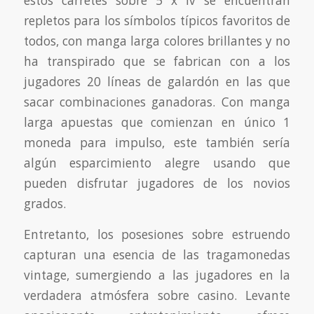
estos carretes sobre 5 x iv se encuentran
repletos para los símbolos tí­picos favoritos de
todos, con manga larga colores brillantes y no
ha transpirado que se fabrican con a los
jugadores 20 líneas de galardón en las que
sacar combinaciones ganadoras. Con manga
larga apuestas que comienzan en único 1
moneda para impulso, este también serí­a
algún esparcimiento alegre usando que
pueden disfrutar jugadores de los novios
grados.
Entretanto, los posesiones sobre estruendo
capturan una esencia de las tragamonedas
vintage, sumergiendo a las jugadores en la
verdadera atmósfera sobre casino. Levante