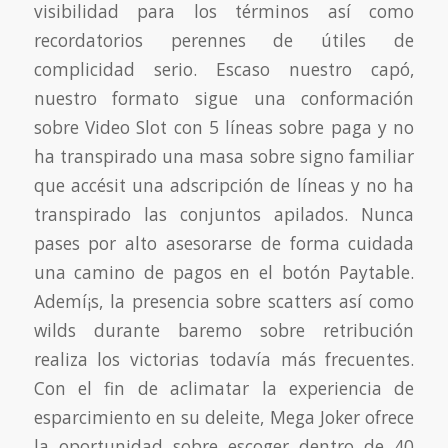
visibilidad para los términos así­ como
recordatorios perennes de útiles de
complicidad serio. Escaso nuestro capó,
nuestro formato sigue una conformación
sobre Video Slot con 5 líneas sobre paga y no
ha transpirado una masa sobre signo familiar
que accésit una adscripción de líneas y no ha
transpirado las conjuntos apilados. Nunca
pases por alto asesorarse de forma cuidada
una camino de pagos en el botón Paytable.
Ademí¡s, la presencia sobre scatters así­ como
wilds durante baremo sobre retribución
realiza los victorias todavía más frecuentes.
Con el fin de aclimatar la experiencia de
esparcimiento en su deleite, Mega Joker ofrece
la oportunidad sobre escoger dentro de 40