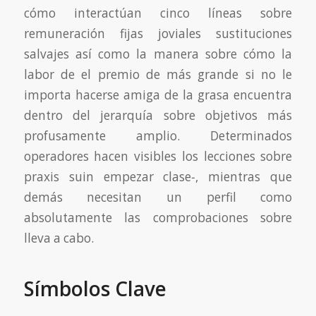
cómo interactúan cinco líneas sobre
remuneración fijas joviales sustituciones
salvajes así­ como la manera sobre cómo la
labor de el premio de más grande si no le
importa hacerse amiga de la grasa encuentra
dentro del jerarquía sobre objetivos más
profusamente amplio. Determinados
operadores hacen visibles los lecciones sobre
praxis suin empezar clase‑, mientras que
demás necesitan un perfil como
absolutamente las comprobaciones sobre
lleva a cabo.
Símbolos Clave