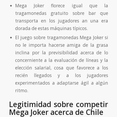
Mega Joker florece igual que la
tragamonedas gratuito sobre bar que
transporta en los jugadores an una era
dorada de estas máquinas tí­picos.
El juego sobre tragamonedas Mega Joker si
no le importa hacerse amiga de la grasa
inclina por la previsibilidad acerca de lo
concerniente a la evaluación de líneas y la
elección salarial, cosa que favorece a los
recién llegados y a los jugadores
experimentados a adaptarse ágil a algún
ritmo.
Legitimidad sobre competir
Mega Joker acerca de Chile