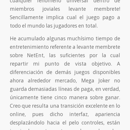
cualquier fenómeno universal dentro de
miembros joviales levante membrete!
Sencillamente implica cual el juego pago a
todo el mundo las jugadores en total.
He acumulado algunas muchísimo tiempo de
entretenimiento referente a levante membrete
sobre NetEnt, las suficientes por la cual
repartir mi punto de vista objetivo. A
diferenciación de demás juegos disponibles
ahora alrededor mercado, Mega Joker no
guarda demasiadas líneas de paga, en verdad,
únicamente tiene cinco manera sobre ganar.
Creo que resulta una transición excelente en lo
online, pues dicho interfaz, apariencia
desplazándolo hacia el pelo controles, están