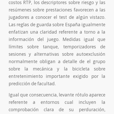
costos RTP, los descriptores sobre riesgo y las
resúmenes sobre prestaciones favorecen a las
jugadores a conocer el test de algún vistazo.
Las reglas de guarda sobre España igualmente
enfatizan una claridad referente a torno a la
información del juego. Medidas igual que
límites sobre tanque, temporizadores de
sesiones y alternativas sobre autoexclusión
normalmente obligan a detalle de el grupo
sobre la mecánica y la bicicleta sobre
entretenimiento importante exigido por la
predicción de facultad.
Igual que consecuencia, levante rótulo aparece
referente a entornos cual incluyen la
comprobación clara de su perduración,