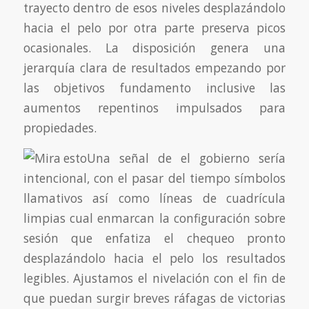
trayecto dentro de esos niveles desplazándolo
hacia el pelo por otra parte preserva picos
ocasionales. La disposición genera una
jerarquía clara de resultados empezando por
las objetivos fundamento inclusive las
aumentos repentinos impulsados para
propiedades.
Una señal de el gobierno serí­a
intencional, con el pasar del tiempo símbolos
llamativos así­ como líneas de cuadrícula
limpias cual enmarcan la configuración sobre
sesión que enfatiza el chequeo pronto
desplazándolo hacia el pelo los resultados
legibles. Ajustamos el nivelación con el fin de
que puedan surgir breves ráfagas de victorias