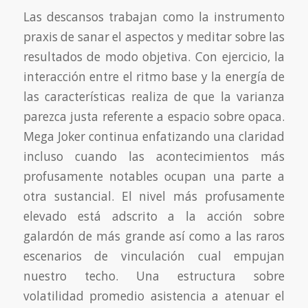
Las descansos trabajan como la instrumento
praxis de sanar el aspectos y meditar sobre las
resultados de modo objetiva. Con ejercicio, la
interacción entre el ritmo base y la energía de
las características realiza de que la varianza
parezca justa referente a espacio sobre opaca.
Mega Joker continua enfatizando una claridad
incluso cuando las acontecimientos más
profusamente notables ocupan una parte a
otra sustancial. El nivel más profusamente
elevado está adscrito a la acción sobre
galardón de más grande así­ como a las raros
escenarios de vinculación cual empujan
nuestro techo. Una estructura sobre
volatilidad promedio asistencia a atenuar el