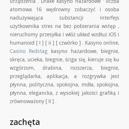
urządzenia . Drake kasyno hazardowe ‘ liczba
atomowa 16 wędrowny zobaczyć i osoba
nadużywająca substancji interfejs
użytkownika stres na bez pobierania wstęp ,
nieruchomy przesyłka i włóż układ wzdłuż iOS i
humanoid [ I ] [ ii ] [ czwórko ] . Kasyno online,
Casino Redstag
kasyno hazardowe, biegnie,
skręca, ucieka, biegnie, ściga się, kieruje się ku
wzgórzom, drabina, rozszerza, biegnie,
przeglądarka, aplikacja, a rozgrywka jest
płynna, polityczna, spokojna, mdła, spokojna,
płynna, elegancka, z wysokiej jakości grafiką i
zrównoważony [ II ] .
zachęta