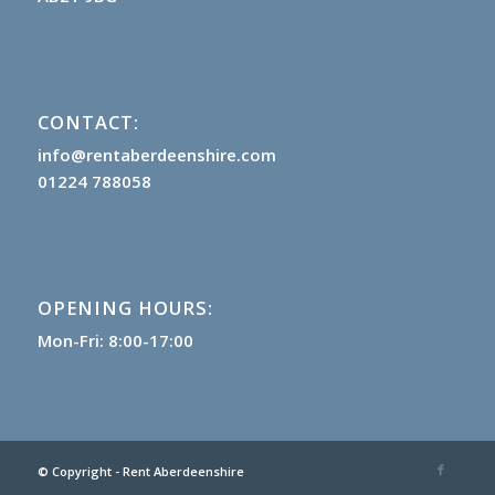
CONTACT:
info@rentaberdeenshire.com
01224 788058
OPENING HOURS:
Mon-Fri: 8:00-17:00
© Copyright - Rent Aberdeenshire