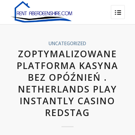
UNCATEGORIZED
ZOPTYMALIZOWANE
PLATFORMA KASYNA
BEZ OPÓŹNIEŃ .
NETHERLANDS PLAY
INSTANTLY CASINO
REDSTAG