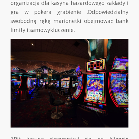
organizacja dla kasyna hazardowego zakłady i
gra w pokera grabienie .Odpowiedzialny
swobodną rękę marionetki obejmować bank
limity i samowykluczenie.