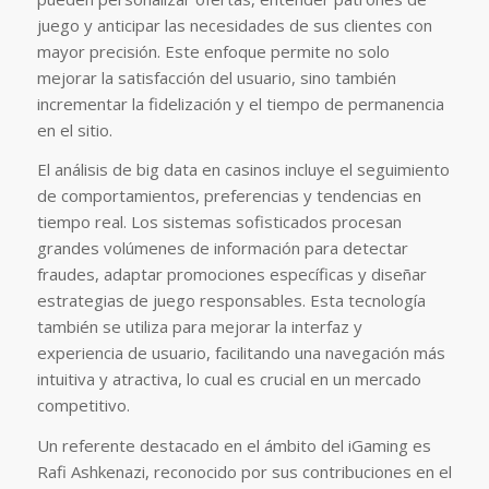
juego y anticipar las necesidades de sus clientes con
mayor precisión. Este enfoque permite no solo
mejorar la satisfacción del usuario, sino también
incrementar la fidelización y el tiempo de permanencia
en el sitio.
El análisis de big data en casinos incluye el seguimiento
de comportamientos, preferencias y tendencias en
tiempo real. Los sistemas sofisticados procesan
grandes volúmenes de información para detectar
fraudes, adaptar promociones específicas y diseñar
estrategias de juego responsables. Esta tecnología
también se utiliza para mejorar la interfaz y
experiencia de usuario, facilitando una navegación más
intuitiva y atractiva, lo cual es crucial en un mercado
competitivo.
Un referente destacado en el ámbito del iGaming es
Rafi Ashkenazi, reconocido por sus contribuciones en el