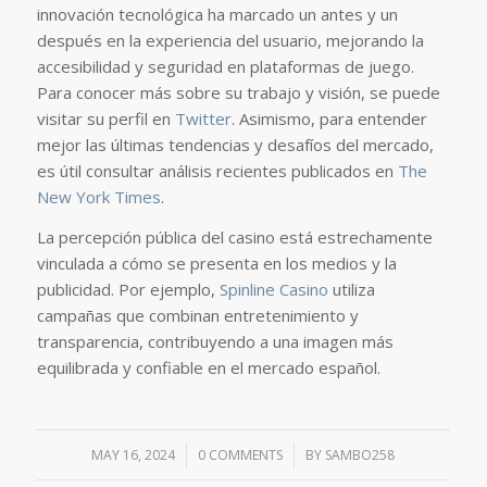
innovación tecnológica ha marcado un antes y un
después en la experiencia del usuario, mejorando la
accesibilidad y seguridad en plataformas de juego.
Para conocer más sobre su trabajo y visión, se puede
visitar su perfil en
Twitter
. Asimismo, para entender
mejor las últimas tendencias y desafíos del mercado,
es útil consultar análisis recientes publicados en
The
New York Times
.
La percepción pública del casino está estrechamente
vinculada a cómo se presenta en los medios y la
publicidad. Por ejemplo,
Spinline Casino
utiliza
campañas que combinan entretenimiento y
transparencia, contribuyendo a una imagen más
equilibrada y confiable en el mercado español.
MAY 16, 2024
/
0 COMMENTS
/
BY
SAMBO258