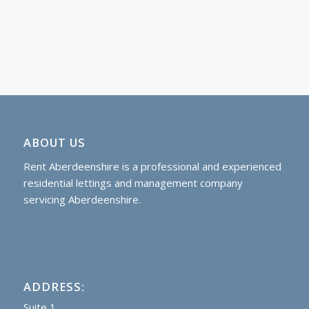
ABOUT US
Rent Aberdeenshire is a professional and experienced
residential lettings and management company
servicing Aberdeenshire.
ADDRESS:
Suite 1