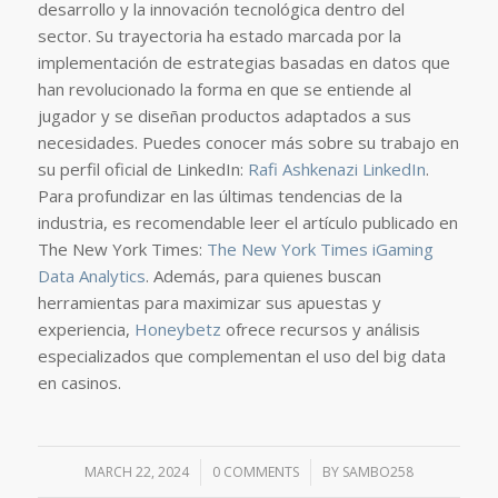
desarrollo y la innovación tecnológica dentro del
sector. Su trayectoria ha estado marcada por la
implementación de estrategias basadas en datos que
han revolucionado la forma en que se entiende al
jugador y se diseñan productos adaptados a sus
necesidades. Puedes conocer más sobre su trabajo en
su perfil oficial de LinkedIn:
Rafi Ashkenazi LinkedIn
.
Para profundizar en las últimas tendencias de la
industria, es recomendable leer el artículo publicado en
The New York Times:
The New York Times iGaming
Data Analytics
. Además, para quienes buscan
herramientas para maximizar sus apuestas y
experiencia,
Honeybetz
ofrece recursos y análisis
especializados que complementan el uso del big data
en casinos.
MARCH 22, 2024
/
0 COMMENTS
/
BY
SAMBO258