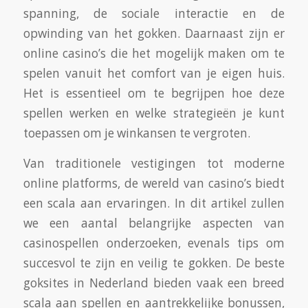
spanning, de sociale interactie en de
opwinding van het gokken. Daarnaast zijn er
online casino’s die het mogelijk maken om te
spelen vanuit het comfort van je eigen huis.
Het is essentieel om te begrijpen hoe deze
spellen werken en welke strategieën je kunt
toepassen om je winkansen te vergroten.
Van traditionele vestigingen tot moderne
online platforms, de wereld van casino’s biedt
een scala aan ervaringen. In dit artikel zullen
we een aantal belangrijke aspecten van
casinospellen onderzoeken, evenals tips om
succesvol te zijn en veilig te gokken. De beste
goksites in Nederland bieden vaak een breed
scala aan spellen en aantrekkelijke bonussen,