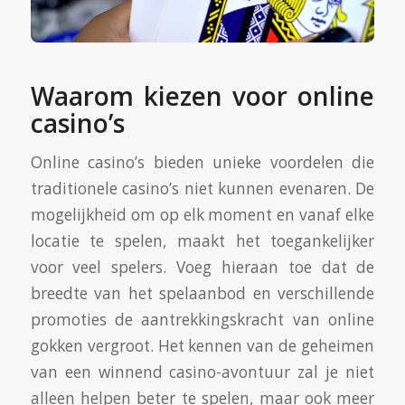
Waarom kiezen voor online
casino’s
Online casino’s bieden unieke voordelen die
traditionele casino’s niet kunnen evenaren. De
mogelijkheid om op elk moment en vanaf elke
locatie te spelen, maakt het toegankelijker
voor veel spelers. Voeg hieraan toe dat de
breedte van het spelaanbod en verschillende
promoties de aantrekkingskracht van online
gokken vergroot. Het kennen van de geheimen
van een winnend casino-avontuur zal je niet
alleen helpen beter te spelen, maar ook meer