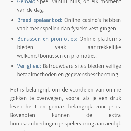
Gemak:
Speel vanuit huis, op elk moment
van de dag.
Breed spelaanbod:
Online casino’s hebben
vaak meer spellen dan fysieke vestigingen.
Bonussen en promoties:
Online platforms
bieden vaak aantrekkelijke
welkomstbonussen en promoties.
Veiligheid:
Betrouwbare sites bieden veilige
betaalmethoden en gegevensbescherming.
Het is belangrijk om de voordelen van online
gokken te overwegen, vooral als je een druk
leven hebt en gemak belangrijk voor je is.
Bovendien kunnen de extra
bonusaanbiedingen je spelervaring aanzienlijk