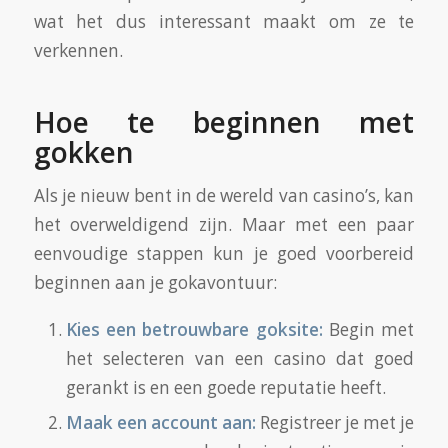
wat het dus interessant maakt om ze te
verkennen.
Hoe te beginnen met
gokken
Als je nieuw bent in de wereld van casino’s, kan
het overweldigend zijn. Maar met een paar
eenvoudige stappen kun je goed voorbereid
beginnen aan je gokavontuur:
Kies een betrouwbare goksite:
Begin met
het selecteren van een casino dat goed
gerankt is en een goede reputatie heeft.
Maak een account aan:
Registreer je met je