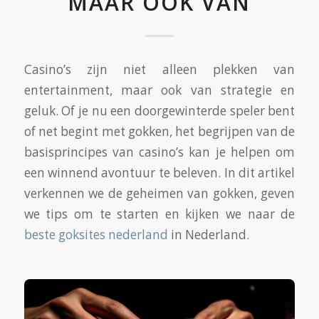
MAAR OOK VAN
Casino’s zijn niet alleen plekken van
entertainment, maar ook van strategie en
geluk. Of je nu een doorgewinterde speler bent
of net begint met gokken, het begrijpen van de
basisprincipes van casino’s kan je helpen om
een winnend avontuur te beleven. In dit artikel
verkennen we de geheimen van gokken, geven
we tips om te starten en kijken we naar de
beste goksites nederland
in Nederland.