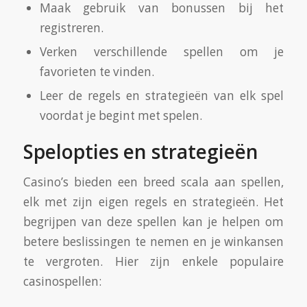
Maak gebruik van bonussen bij het
registreren.
Verken verschillende spellen om je
favorieten te vinden.
Leer de regels en strategieën van elk spel
voordat je begint met spelen.
Spelopties en strategieën
Casino’s bieden een breed scala aan spellen,
elk met zijn eigen regels en strategieën. Het
begrijpen van deze spellen kan je helpen om
betere beslissingen te nemen en je winkansen
te vergroten. Hier zijn enkele populaire
casinospellen: