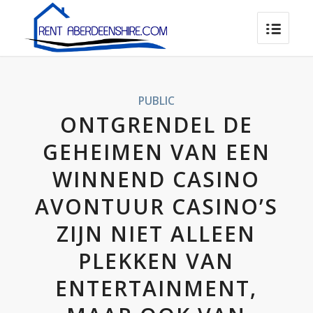
PUBLIC
ONTGRENDEL DE
GEHEIMEN VAN EEN
WINNEND CASINO
AVONTUUR CASINO’S
ZIJN NIET ALLEEN
PLEKKEN VAN
ENTERTAINMENT,