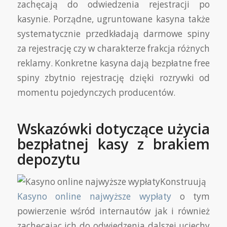
zachęcają do odwiedzenia rejestracji po
kasynie. Porządne, ugruntowane kasyna także
systematycznie przedkładają darmowe spiny
za rejestrację czy w charakterze frakcja różnych
reklamy. Konkretne kasyna dają bezpłatne free
spiny zbytnio rejestrację dzięki rozrywki od
momentu pojedynczych producentów.
Wskazówki dotyczące użycia
bezpłatnej kasy z brakiem
depozytu
Konstruują
Kasyno online najwyższe wypłaty
o tym
powierzenie wśród internautów jak i również
zachęcając ich do odwiedzenia dalszej uciechy