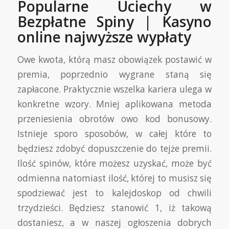
Popularne Uciechy w
Bezpłatne Spiny | Kasyno
online najwyższe wypłaty
Owe kwota, którą masz obowiązek postawić w
premia, poprzednio wygrane staną się
zapłacone. Praktycznie wszelka kariera ulega w
konkretne wzory. Mniej aplikowana metoda
przeniesienia obrotów owo kod bonusowy.
Istnieje sporo sposobów, w całej które to
będziesz zdobyć dopuszczenie do tejże premii.
Ilość spinów, które możesz uzyskać, może być
odmienna natomiast ilość, której to musisz się
spodziewać jest to kalejdoskop od chwili
trzydzieści. Będziesz stanowić 1, iż takową
dostaniesz, a w naszej ogłoszenia dobrych