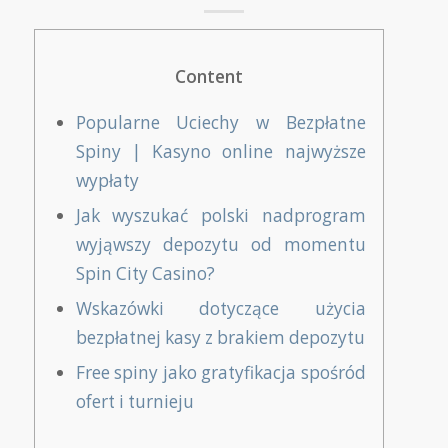
Content
Popularne Uciechy w Bezpłatne
Spiny | Kasyno online najwyższe
wypłaty
Jak wyszukać polski nadprogram
wyjąwszy depozytu od momentu
Spin City Casino?
Wskazówki dotyczące użycia
bezpłatnej kasy z brakiem depozytu
Free spiny jako gratyfikacja spośród
ofert i turnieju