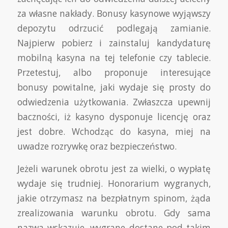
za własne nakłady. Bonusy kasynowe wyjąwszy
depozytu odrzucić podlegają zamianie.
Najpierw pobierz i zainstaluj kandydaturę
mobilną kasyna na tej telefonie czy tablecie.
Przetestuj, albo proponuje interesujące
bonusy powitalne, jaki wydaje się prosty do
odwiedzenia użytkowania. Zwłaszcza upewnij
baczności, iż kasyno dysponuje licencję oraz
jest dobre. Wchodząc do kasyna, miej na
uwadze rozrywkę oraz bezpieczeństwo.
Jeżeli warunek obrotu jest za wielki, o wypłatę
wydaje się trudniej. Honorarium wygranych,
jakie otrzymasz na bezpłatnym spinom, żąda
zrealizowania warunku obrotu. Gdy sama
nazwa wskazuje, wygrane dostane pod takim