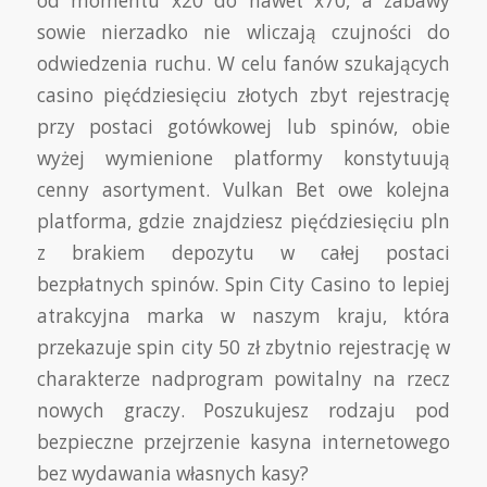
od momentu x20 do nawet x70, a zabawy
sowie nierzadko nie wliczają czujności do
odwiedzenia ruchu. W celu fanów szukających
casino pięćdziesięciu złotych zbyt rejestrację
przy postaci gotówkowej lub spinów, obie
wyżej wymienione platformy konstytuują
cenny asortyment. Vulkan Bet owe kolejna
platforma, gdzie znajdziesz pięćdziesięciu pln
z brakiem depozytu w całej postaci
bezpłatnych spinów. Spin City Casino to lepiej
atrakcyjna marka w naszym kraju, która
przekazuje spin city 50 zł zbytnio rejestrację w
charakterze nadprogram powitalny na rzecz
nowych graczy. Poszukujesz rodzaju pod
bezpieczne przejrzenie kasyna internetowego
bez wydawania własnych kasy?