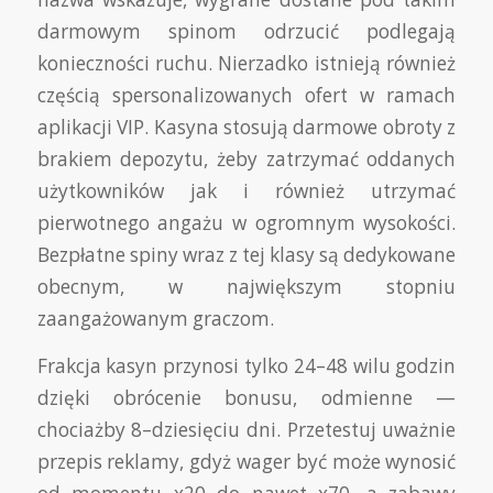
darmowym spinom odrzucić podlegają
konieczności ruchu. Nierzadko istnieją również
częścią spersonalizowanych ofert w ramach
aplikacji VIP. Kasyna stosują darmowe obroty z
brakiem depozytu, żeby zatrzymać oddanych
użytkowników jak i również utrzymać
pierwotnego angażu w ogromnym wysokości.
Bezpłatne spiny wraz z tej klasy są dedykowane
obecnym, w największym stopniu
zaangażowanym graczom.
Frakcja kasyn przynosi tylko 24–48 wilu godzin
dzięki obrócenie bonusu, odmienne —
chociażby 8–dziesięciu dni. Przetestuj uważnie
przepis reklamy, gdyż wager być może wynosić