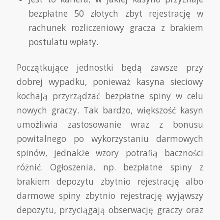
bezpłatne 50 złotych zbyt rejestrację w
rachunek rozliczeniowy gracza z brakiem
postulatu wpłaty.
Początkujące jednostki będą zawsze przy
dobrej wypadku, ponieważ kasyna sieciowy
kochają przyrządzać bezpłatne spiny w celu
nowych graczy. Tak bardzo, większość kasyn
umożliwia zastosowanie wraz z bonusu
powitalnego po wykorzystaniu darmowych
spinów, jednakże wzory potrafią baczności
różnić. Ogłoszenia, np. bezpłatne spiny z
brakiem depozytu zbytnio rejestrację albo
darmowe spiny zbytnio rejestrację wyjąwszy
depozytu, przyciągają obserwację graczy oraz