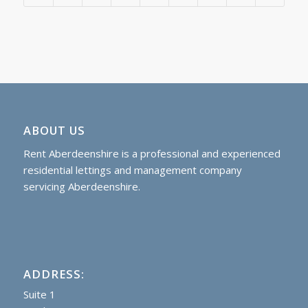
ABOUT US
Rent Aberdeenshire is a professional and experienced
residential lettings and management company
servicing Aberdeenshire.
ADDRESS:
Suite 1