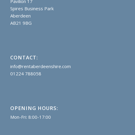
Pavilion 17
Spires Business Park
Aberdeen
AB21 9BG
CONTACT:
info@rentaberdeenshire.com
01224 788058
OPENING HOURS:
Mon-Fri: 8:00-17:00